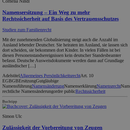
Cornelia Nindl
Namensersitzung – Ein Weg zu mehr
Rechtssicherheit auf Basis des Vertrauensschutzes
Studien zum Familienrecht
Mit der zunehmenden Globalisierung steigt auch die Anzahl im
Ausland lebender Deutscher. Sie heiraten im Ausland, sie lassen sich
dort scheiden, sie bekommen dort Kinder. In vielen Fällen ist bei
diesen Personenstandsereignissen kein deutscher Standesbeamter
befasst. Deutsche Ausweisdokumente werden dann auf Grundlage
ausländischer […]
Adelstitel
Allgemeines Persönlichkeitsrecht
Art. 10
EGBGB
Ersitzung
Gutgläubige
Namensführung
Namensänderung
Namenserklärung
Namensrecht
Name
rechtliche Namensänderung
ordre public
Rechtssicherheit
Buchtipp
Simon Ulc
Zulässigkeit der Vorbereitung von Zeugen