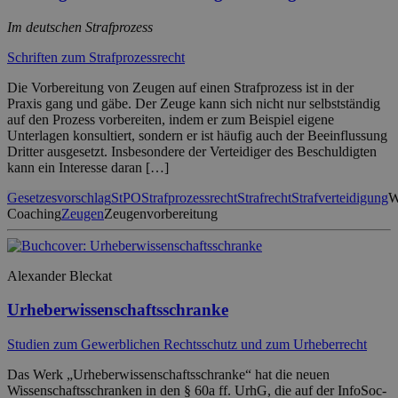
Im deutschen Strafprozess
Schriften zum Strafprozessrecht
Die Vorbereitung von Zeugen auf einen Strafprozess ist in der
Praxis gang und gäbe. Der Zeuge kann sich nicht nur selbstständig
auf den Prozess vorbereiten, indem er zum Beispiel eigene
Unterlagen konsultiert, sondern er ist häufig auch der Beeinflussung
Dritter ausgesetzt. Insbesondere der Verteidiger des Beschuldigten
kann ein Interesse daran […]
Gesetzesvorschlag
StPO
Strafprozessrecht
Strafrecht
Strafverteidigung
W
Coaching
Zeugen
Zeugenvorbereitung
Alexander Bleckat
Urheberwissenschaftsschranke
Studien zum Gewerblichen Rechtsschutz und zum Urheberrecht
Das Werk „Urheberwissenschaftsschranke“ hat die neuen
Wissenschaftsschranken in den § 60a ff. UrhG, die auf der InfoSoc-