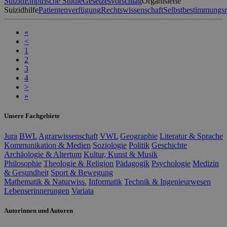
Suizid
Empirische Studie
Gesetzesvorschlag
Organisierte
Suizidhilfe
Patientenverfügung
Rechtswissenschaft
Selbstbestimmungsr
«
<
1
2
3
4
>
»
Unsere Fachgebiete
Jura
BWL
Agrarwissenschaft
VWL
Geographie
Literatur & Sprache
Kommunikation & Medien
Soziologie
Politik
Geschichte
Archäologie & Altertum
Kultur, Kunst & Musik
Philosophie
Theologie & Religion
Pädagogik
Psychologie
Medizin
& Gesundheit
Sport & Bewegung
Mathematik & Naturwiss.
Informatik
Technik & Ingenieurwesen
Lebenserinnerungen
Variata
Autorinnen und Autoren