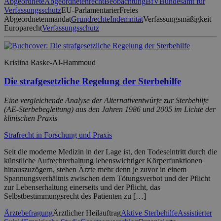
Abgeordnete
Abgeordnetenrecht
Beobachtung
BfV
Bundesamt für
Verfassungsschutz
EU-Parlamentarier
Freies
Abgeordnetenmandat
Grundrechte
Indemnität
Verfassungsmäßigkeit
Europarecht
Verfassungsschutz
Kristina Raske-Al-Hammoud
Die strafgesetzliche Regelung der Sterbehilfe
Eine vergleichende Analyse der Alternativentwürfe zur Sterbehilfe
(AE-Sterbebegleitung) aus den Jahren 1986 und 2005 im Lichte der
klinischen Praxis
Strafrecht in Forschung und Praxis
Seit die moderne Medizin in der Lage ist, den Todeseintritt durch die
künstliche Aufrechterhaltung lebenswichtiger Körperfunktionen
hinauszuzögern, stehen Ärzte mehr denn je zuvor in einem
Spannungsverhältnis zwischen dem Tötungsverbot und der Pflicht
zur Lebenserhaltung einerseits und der Pflicht, das
Selbstbestimmungsrecht des Patienten zu […]
Ärztebefragung
Ärztlicher Heilauftrag
Aktive Sterbehilfe
Assistierter