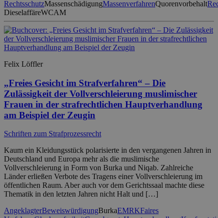
Rechtsschutz
Massenschädigung
Massenverfahren
Quorenvorbehalt
Rec
Dieselaffäre
WCAM
Felix Löffler
„Freies Gesicht im Strafverfahren“ – Die
Zulässigkeit der Vollverschleierung muslimischer
Frauen in der strafrechtlichen Hauptverhandlung
am Beispiel der Zeugin
Schriften zum Strafprozessrecht
Kaum ein Kleidungsstück polarisierte in den vergangenen Jahren in
Deutschland und Europa mehr als die muslimische
Vollverschleierung in Form von Burka und Niqab. Zahlreiche
Länder erließen Verbote des Tragens einer Vollverschleierung im
öffentlichen Raum. Aber auch vor dem Gerichtssaal machte diese
Thematik in den letzten Jahren nicht Halt und […]
Angeklagter
Beweiswürdigung
Burka
EMRK
Faires