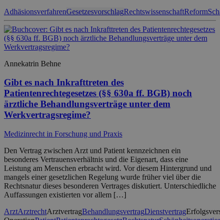
Adhäsionsverfahren
Gesetzesvorschlag
Rechtswissenschaft
Reform
Sch
Annekatrin Behne
Gibt es nach Inkrafttreten des
Patientenrechtegesetzes (§§ 630a ff. BGB) noch
ärztliche Behandlungsverträge unter dem
Werkvertragsregime?
Medizinrecht in Forschung und Praxis
Den Vertrag zwischen Arzt und Patient kennzeichnen ein
besonderes Vertrauensverhältnis und die Eigenart, dass eine
Leistung am Menschen erbracht wird. Vor diesem Hintergrund und
mangels einer gesetzlichen Regelung wurde früher viel über die
Rechtsnatur dieses besonderen Vertrages diskutiert. Unterschiedliche
Auffassungen existierten vor allem […]
Arzt
Arztrecht
Arztvertrag
Behandlungsvertrag
Dienstvertrag
Erfolgsver