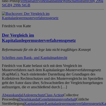
ratio Prinzip
Vertragsarzt
Vorteilsannahme
Wirtschaftsstrafrecht
§ 299a
StGB
§ 299b StGB
Friedrich von Katte
Der Vergleich im
Kapitalanlegermusterverfahrensgesetz
Reformansatz für ein de lege lata nicht tragfähiges Konzept
Schriften zum Bank- und Kapitalmarktrecht
Friedrich von Katte befasst sich mit dem Vergleich im
Musterverfahren nach dem Kapitalanleger-Musterverfahrensgesetz
(KapMuG). Nach einleitender Darstellung der Grundlagen des
Kollektiven Rechtsschutzes und des Mustervergleichs im Speziellen
geht der Autor dazu über, Schwachstellen der Vergleichsregelungen
aufzuzeigen, die er anschließend durch […]
Abgasskandal
Anlegerschutz
Class Action
Collective
Proceeding
Dieselskandal
Genehmigungsvorbehalt
Gütliche
Streitbeilegung
Kapitalanlage
Kapitalanlegermusterverfahrensgesetz
K