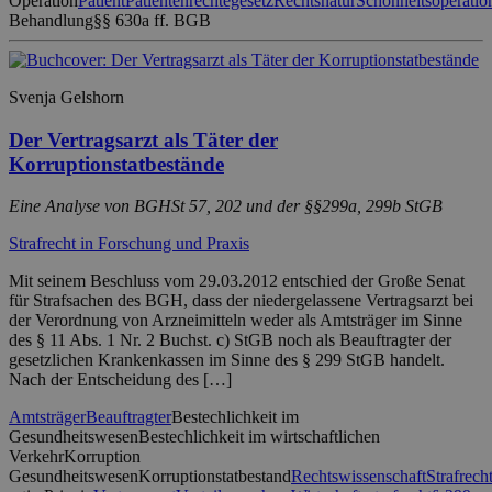
Operation
Patient
Patientenrechtegesetz
Rechtsnatur
Schönheitsoperatio
Behandlung
§§ 630a ff. BGB
Svenja Gelshorn
Der Vertragsarzt als Täter der
Korruptionstatbestände
Eine Analyse von BGHSt 57, 202 und der §§299a, 299b StGB
Strafrecht in Forschung und Praxis
Mit seinem Beschluss vom 29.03.2012 entschied der Große Senat
für Strafsachen des BGH, dass der niedergelassene Vertragsarzt bei
der Verordnung von Arzneimitteln weder als Amtsträger im Sinne
des § 11 Abs. 1 Nr. 2 Buchst. c) StGB noch als Beauftragter der
gesetzlichen Krankenkassen im Sinne des § 299 StGB handelt.
Nach der Entscheidung des […]
Amtsträger
Beauftragter
Bestechlichkeit im
Gesundheitswesen
Bestechlichkeit im wirtschaftlichen
Verkehr
Korruption
Gesundheitswesen
Korruptionstatbestand
Rechtswissenschaft
Strafrech