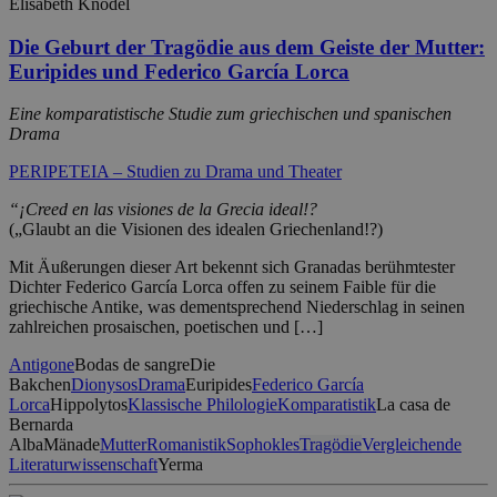
Elisabeth Knodel
Die Geburt der Tragödie aus dem Geiste der Mutter:
Euripides und Federico García Lorca
Eine komparatistische Studie zum griechischen und spanischen
Drama
PERIPETEIA – Studien zu Drama und Theater
“¡Creed en las visiones de la Grecia ideal!?
(„Glaubt an die Visionen des idealen Griechenland!?)
Mit Äußerungen dieser Art bekennt sich Granadas berühmtester
Dichter Federico García Lorca offen zu seinem Faible für die
griechische Antike, was dementsprechend Niederschlag in seinen
zahlreichen prosaischen, poetischen und […]
Antigone
Bodas de sangre
Die
Bakchen
Dionysos
Drama
Euripides
Federico García
Lorca
Hippolytos
Klassische Philologie
Komparatistik
La casa de
Bernarda
Alba
Mänade
Mutter
Romanistik
Sophokles
Tragödie
Vergleichende
Literaturwissenschaft
Yerma