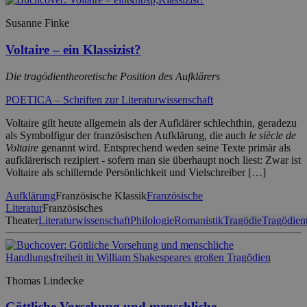
Susanne Finke
Voltaire – ein Klassizist?
Die tragödientheoretische Position des Aufklärers
POETICA – Schriften zur Literaturwissenschaft
Voltaire gilt heute allgemein als der Aufklärer schlechthin, geradezu
als Symbolfigur der französischen Aufklärung, die auch
le siècle de
Voltaire
genannt wird. Entsprechend weden seine Texte primär als
aufklärerisch rezipiert - sofern man sie überhaupt noch liest: Zwar ist
Voltaire als schillernde Persönlichkeit und Vielschreiber […]
Aufklärung
Französische Klassik
Französische
Literatur
Französisches
Theater
Literaturwissenschaft
Philologie
Romanistik
Tragödie
Tragödien
Thomas Lindecke
Göttliche Vorsehung und menschliche