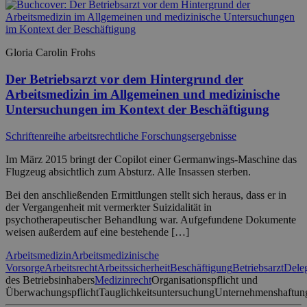
Gloria Carolin Frohs
Der Betriebsarzt vor dem Hintergrund der
Arbeitsmedizin im Allgemeinen und medizinische
Untersuchungen im Kontext der Beschäftigung
Schriftenreihe arbeitsrechtliche Forschungsergebnisse
Im März 2015 bringt der Copilot einer Germanwings-Maschine das
Flugzeug absichtlich zum Absturz. Alle Insassen sterben.
Bei den anschließenden Ermittlungen stellt sich heraus, dass er in
der Vergangenheit mit vermerkter Suizidalität in
psychotherapeutischer Behandlung war. Aufgefundene Dokumente
weisen außerdem auf eine bestehende […]
Arbeitsmedizin
Arbeitsmedizinische
Vorsorge
Arbeitsrecht
Arbeitssicherheit
Beschäftigung
Betriebsarzt
Dele
des Betriebsinhabers
Medizinrecht
Organisationspflicht und
Überwachungspflicht
Tauglichkeitsuntersuchung
Unternehmenshaftun