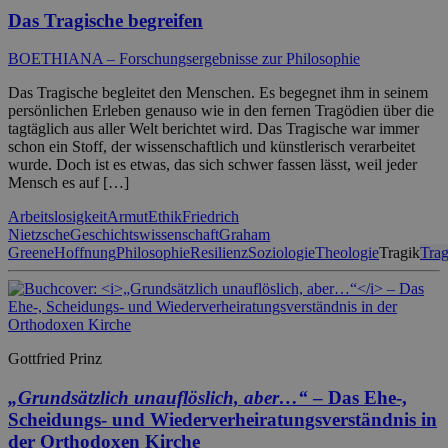
Das Tragische begreifen
BOETHIANA – Forschungsergebnisse zur Philosophie
Das Tragische begleitet den Menschen. Es begegnet ihm in seinem
persönlichen Erleben genauso wie in den fernen Tragödien über die
tagtäglich aus aller Welt berichtet wird. Das Tragische war immer
schon ein Stoff, der wissenschaftlich und künstlerisch verarbeitet
wurde. Doch ist es etwas, das sich schwer fassen lässt, weil jeder
Mensch es auf […]
Arbeitslosigkeit
Armut
Ethik
Friedrich
Nietzsche
Geschichtswissenschaft
Graham
Greene
Hoffnung
Philosophie
Resilienz
Soziologie
Theologie
Tragik
Trag
Gottfried Prinz
„Grundsätzlich unauflöslich, aber…“
– Das Ehe-,
Scheidungs- und Wiederverheiratungsverständnis in
der Orthodoxen Kirche