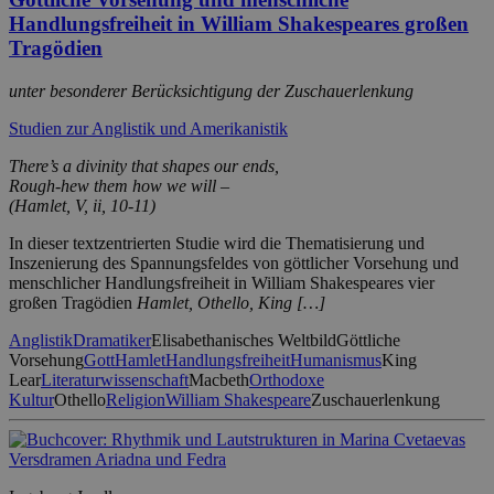
Handlungsfreiheit in William Shakespeares großen
Tragödien
unter besonderer Berücksichtigung der Zuschauerlenkung
Studien zur Anglistik und Amerikanistik
There’s a divinity that shapes our ends,
Rough-hew them how we will –
(Hamlet, V, ii, 10-11)
In dieser textzentrierten Studie wird die Thematisierung und
Inszenierung des Spannungsfeldes von göttlicher Vorsehung und
menschlicher Handlungsfreiheit in William Shakespeares vier
großen Tragödien
Hamlet, Othello, King […]
Anglistik
Dramatiker
Elisabethanisches Weltbild
Göttliche
Vorsehung
Gott
Hamlet
Handlungsfreiheit
Humanismus
King
Lear
Literaturwissenschaft
Macbeth
Orthodoxe
Kultur
Othello
Religion
William Shakespeare
Zuschauerlenkung