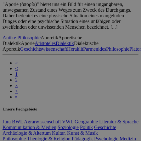
"Aporie (ἀπορíα)" bietet uns ein Bild für einen ungangbaren,
unwegsamen Zustand eines Weges zum Zweck des Durchgangs.
Daher bedeutet es eine physische Situation eines mangelnden
Dinges oder eine psychische Situation eines unfähigen oder
zweifelnden oder unwissenden Menschen bezeichnet. [...]
Antike Philosophie
Aporetik
Aporetische
Dialektik
Aporie
Aristoteles
Dialektik
Dialektische
Aporetik
Geschichtswissenschaft
Heraklit
Parmenides
Philosophie
Plato
«
<
1
2
3
>
»
Unsere Fachgebiete
Jura
BWL
Agrarwissenschaft
VWL
Geographie
Literatur & Sprache
Kommunikation & Medien
Soziologie
Politik
Geschichte
Archäologie & Altertum
Kultur, Kunst & Musik
Philosophie
Theologie & Religion
Pädagogik
Psychologie
Medizin