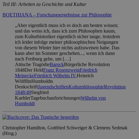
Teil III: Arbeiten zu Geschichte und Kultur
BOETHIANA – Forschungsergebnisse zur Philosophie
„Aber eigentlich muss ich es doch am besten wissen;
und das weiss ich, dass ich zum Philosophen kaum,
zum Kulturhistoriker eigentlich sicher tauge, trotzdem
ich leider infolge meiner philosophischen Neigungen
von diesem Winter hier nichts aufzuweisen habe. Das
kann aber im Sommer geschehen..., wenn ich dann
nach Freiburg gehe, um […]
Attische Tragödie
Barock
Bürgerliche Revolution
1848
Der Held
Franz Rosenzweig
Friedrich
Meinecke
Friedrich Wilhelm IV.
Heinrich
Wölfflin
Humboldts
Denkschrift
Jugendschriften
Kulturphilosophie
Revolution
1848/49
Siegfried
Kaehler
Tagebuchaufzeichnungen
Wilhelm von
Humboldt
Christopher Hamilton, Gottfried Schweiger & Clemens Sedmak
(Hrsg.)