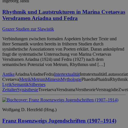
Ingeborg Jandl
Rhythmik und Lautstrukturen in Marina Cvetaevas
Versdramen Ariadna und Fedra
Grazer Studien zur Slawistik
Verbindungen zwischen formalen Aspekten lyrischer Texte und
ihrer Semantik wurden bereits in früheren Studien durch
synästhetische Assoziationen von Poeten erklärt. Daran anknüpfend
fragt die systematische Untersuchung von Marina Cvetaevas
Versdramen Ariadna (1924) und Fedra (1927) nach dem
semantischen Potenzial von Metrum, Rhythmus und […]
Antike
Ariadna
Ariadne
Fedra
Intertextualität
Intratextualität
Lautassoziat
Cvetaeva
Metrik
Metrum
Mimesis
Mythologie
Phaedra
Phaidra
Rhythmik
Lyrik
Semantik
Silbernes
Zeitalter
Synästhesie
Tsvetaeva
Versdrama
Verstheorie
Verstragödie
Zwet
Wolfgang D. Herzfeld (Hrsg.)
Franz Rosenzweigs Jugendschriften (1907–1914)