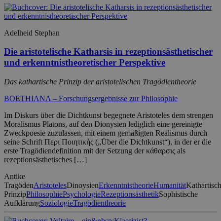
Adelheid Stephan
Die aristotelische Katharsis in rezeptionsästhetischer
und erkenntnistheoretischer Perspektive
Das kathartische Prinzip der aristotelischen Tragödientheorie
BOETHIANA – Forschungsergebnisse zur Philosophie
Im Diskurs über die Dichtkunst begegnete Aristoteles dem strengen
Moralismus Platons, auf den Dionysien lediglich eine gereinigte
Zweckpoesie zuzulassen, mit einem gemäßigten Realismus durch
seine Schrift Περι Πoιητικής („Über die Dichtkunst“), in der er die
erste Tragödiendefinition mit der Setzung der κάθαρσις als
rezeptionsästhetisches […]
Antike
Tragöden
Aristoteles
Dinoysien
Erkenntnistheorie
Humanität
Kathartisc
Prinzip
Philosophie
Psychologie
Rezeptionsästhetik
Sophistische
Aufklärung
Soziologie
Tragödientheorie