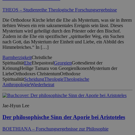
THEOS – Studienreihe Theologische Forschungsergebnisse
Die Orthodoxe Kirche lehrt die Ehe als Mysterium, was sie in ihrem
tiefsten Wesen ein rein sakramentales Ereignis sein lässt. Dieses
Mysterium wird geheiligt durch den Priester oder den Bischof.
Zudem ist die Ehe ein spezifischer „spiritueller Weg, ein Suchen
nach Gott, das Mysterium der Einheit und Liebe, ein Abbild des
Himmelreiches.“ In […]
Barmherzigkeit
Christliche
Spiritualität
Ehe
Ehepastoral
Georgien
Gottesdienst der
Krönung
Heilige Tamara von Georgien
Ikonen
Mysterium der
Liebe
Orthodoxes Christentum
Orthodoxe
Spiritualität
Scheidung
Theologie
Theologische
Anthropologie
Wiederheirat
Jae-Hyun Lee
Der philosophische Sinn der Aporie bei Aristoteles
BOETHIANA – Forschungsergebnisse zur Philosophie