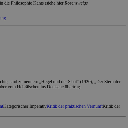
in die Philosophie Kants (siehe hier
Rosenzweigs
sung
te, sind zu nennen: „Hegel und der Staat“ (1920), „Der Stern der
Buber vom Hebräischen ins Deutsche übertrug.
nt
Kategorischer Imperativ
Kritik der praktischen Vernunft
Kritik der