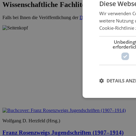
Diese Webse
Wissenschaftliche Fachliteratur
Wir verwenden Co
Falls bei Ihnen die Veröffentlichung der
Dissertation
ansteht, kontakti
weitere Nutzung 
Cookie-Richtlinie 
Unbeding
erforderlic
DETAILS ANZ
Wolfgang D. Herzfeld (Hrsg.)
Franz Rosenzweigs Jugendschriften (1907–1914)