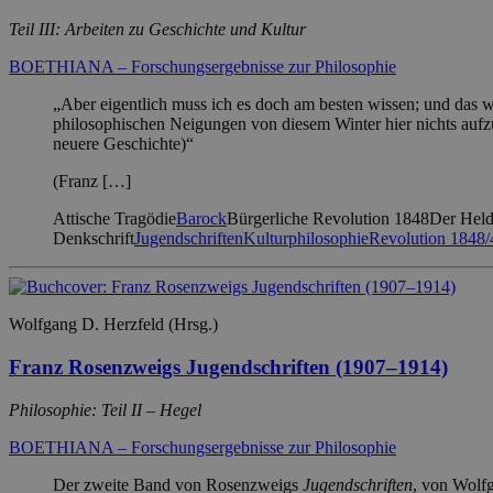
Teil III: Arbeiten zu Geschichte und Kultur
BOETHIANA – Forschungsergebnisse zur Philosophie
„Aber eigentlich muss ich es doch am besten wissen; und das we
philosophischen Neigungen von diesem Winter hier nichts aufz
neuere Geschichte)“
(Franz […]
Attische Tragödie
Barock
Bürgerliche Revolution 1848
Der Hel
Denkschrift
Jugendschriften
Kulturphilosophie
Revolution 1848/
Wolfgang D. Herzfeld (Hrsg.)
Franz Rosenzweigs Jugendschriften (1907–1914)
Philosophie: Teil II – Hegel
BOETHIANA – Forschungsergebnisse zur Philosophie
Der zweite Band von Rosenzweigs
Jugendschriften
, von Wolfg