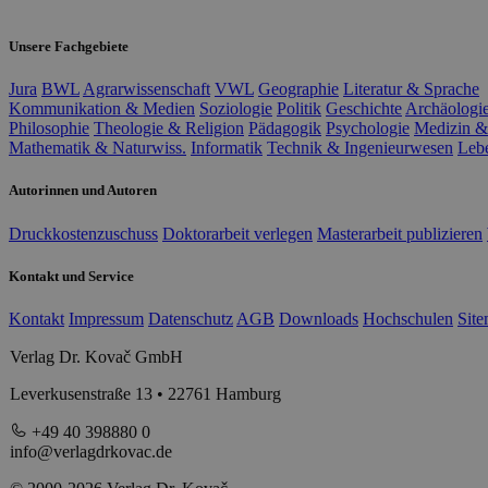
Unsere Fachgebiete
Jura
BWL
Agrarwissenschaft
VWL
Geographie
Literatur & Sprache
Kommunikation & Medien
Soziologie
Politik
Geschichte
Archäologi
Philosophie
Theologie & Religion
Pädagogik
Psychologie
Medizin &
Mathematik & Naturwiss.
Informatik
Technik & Ingenieurwesen
Leb
Autorinnen und Autoren
Druckkostenzuschuss
Doktorarbeit verlegen
Masterarbeit publizieren
Kontakt und Service
Kontakt
Impressum
Datenschutz
AGB
Downloads
Hochschulen
Sit
Verlag Dr. Kovač GmbH
Leverkusenstraße 13 • 22761 Hamburg
+49 40 398880 0
info@verlagdrkovac.de