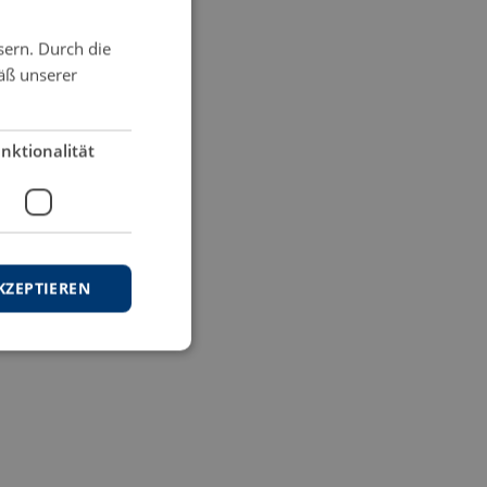
sern. Durch die
äß unserer
nktionalität
KZEPTIEREN