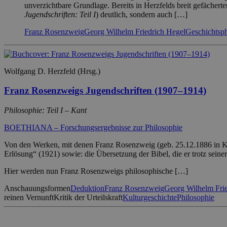
unverzichtbare Grundlage. Bereits in Herzfelds breit gefächert
Jugendschriften: Teil I
) deutlich, sondern auch […]
Franz Rosenzweig
Georg Wilhelm Friedrich Hegel
Geschichtsph
Wolfgang D. Herzfeld (Hrsg.)
Franz Rosenzweigs Jugendschriften (1907–1914)
Philosophie: Teil I – Kant
BOETHIANA – Forschungsergebnisse zur Philosophie
Von den Werken, mit denen Franz Rosenzweig (geb. 25.12.1886 in Kas
Erlösung“ (1921) sowie: die Übersetzung der Bibel, die er trotz sei
Hier werden nun Franz Rosenzweigs philosophische […]
Anschauungsformen
Deduktion
Franz Rosenzweig
Georg Wilhelm Fri
reinen Vernunft
Kritik der Urteilskraft
Kulturgeschichte
Philosophie