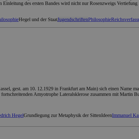
en Einleitung des ersten Bandes wird nicht nur Rosenzweigs Vertiefung 
ilosophie
Hegel und der Staat
Jugendschriften
Philosophie
Reichsverfas
sel, gest. am 10. 12.1929 in Frankfurt am Main) sich einen Name mach
ner fortschreitenden Amyotrophe Lateralsklerose zusammen mit Martin 
edrich Hegel
Grundlegung zur Metaphysik der Sitten
Ideen
Immanuel Ka