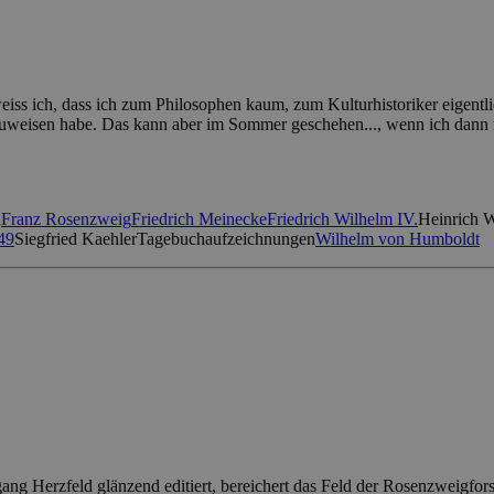
iss ich, dass ich zum Philosophen kaum, zum Kulturhistoriker eigentlic
uweisen habe. Das kann aber im Sommer geschehen..., wenn ich dann n
d
Franz Rosenzweig
Friedrich Meinecke
Friedrich Wilhelm IV.
Heinrich W
49
Siegfried Kaehler
Tagebuchaufzeichnungen
Wilhelm von Humboldt
ang Herzfeld glänzend editiert, bereichert das Feld der Rosenzweigfor