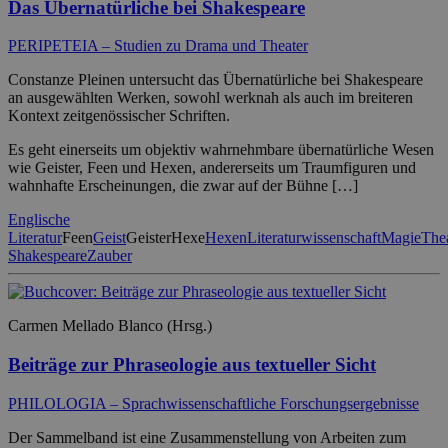
Das Übernatürliche bei Shakespeare
PERIPETEIA – Studien zu Drama und Theater
Constanze Pleinen untersucht das Übernatürliche bei Shakespeare
an ausgewählten Werken, sowohl werknah als auch im breiteren
Kontext zeitgenössischer Schriften.
Es geht einerseits um objektiv wahrnehmbare übernatürliche Wesen
wie Geister, Feen und Hexen, andererseits um Traumfiguren und
wahnhafte Erscheinungen, die zwar auf der Bühne […]
Englische
Literatur
Feen
Geist
Geister
Hexe
Hexen
Literaturwissenschaft
Magie
The
Shakespeare
Zauber
Carmen Mellado Blanco (Hrsg.)
Beiträge zur Phraseologie aus textueller Sicht
PHILOLOGIA – Sprachwissenschaftliche Forschungsergebnisse
Der Sammelband ist eine Zusammenstellung von Arbeiten zum