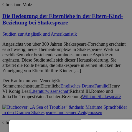
Christiane Molz
Die Bedeutung der Elternliebe in der Eltern-Kind-
Beziehung bei Shakespeare
Studien zur Anglistik und Amerikanistik
Angesichts von über 300 Jahren Shakespeare-Forschung erscheint
es schwierig, neue Themenkomplexe in Shakespeares Werk zu
erschließen oder bestehende zumindest um neue Aspekte zu
ergänzen. Diese Studie stellt sich dieser Herausforderung. Sie
arbeitet die Rolle heraus, die Shakespeare in seinen Stücken der
Zuneigung von Eltern für ihre Kinder […]
Der Kaufmann von Venedig
Ein
Sommernachtstraum
Elternliebe
Englisches Drama
Familie
Henry
VI.
König Lear
Literaturwissenschaft
Richard III.
Romeo und
Julia
The Tempest
Vater-Tochter-Beziehung
William Shakespeare
Christof Rickert