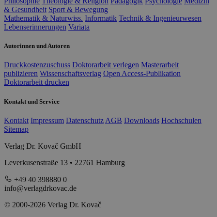
Philosophie
Theologie & Religion
Pädagogik
Psychologie
Medizin
& Gesundheit
Sport & Bewegung
Mathematik & Naturwiss.
Informatik
Technik & Ingenieurwesen
Lebenserinnerungen
Variata
Autorinnen und Autoren
Druckkostenzuschuss
Doktorarbeit verlegen
Masterarbeit
publizieren
Wissenschaftsverlag
Open Access-Publikation
Doktorarbeit drucken
Kontakt und Service
Kontakt
Impressum
Datenschutz
AGB
Downloads
Hochschulen
Sitemap
Verlag Dr. Kovač GmbH
Leverkusenstraße 13 • 22761 Hamburg
+49 40 398880 0
info@verlagdrkovac.de
© 2000-2026 Verlag Dr. Kovač