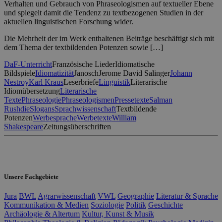
Verhalten und Gebrauch von Phraseologismen auf textueller Ebene
und spiegelt damit die Tendenz zu textbezogenen Studien in der
aktuellen linguistischen Forschung wider.
Die Mehrheit der im Werk enthaltenen Beiträge beschäftigt sich mit
dem Thema der textbildenden Potenzen sowie […]
DaF-Unterricht
Französische Lieder
Idiomatische
Bildspiele
Idiomatizität
Janosch
Jerome David Salinger
Johann
Nestroy
Karl Kraus
Leserbriefe
Linguistik
Literarische
Idiomübersetzung
Literarische
Texte
Phraseologie
Phraseologismen
Pressetexte
Salman
Rushdie
Slogans
Sprachwissenschaft
Textbildende
Potenzen
Werbesprache
Werbetexte
William
Shakespeare
Zeitungsüberschriften
Unsere Fachgebiete
Jura
BWL
Agrarwissenschaft
VWL
Geographie
Literatur & Sprache
Kommunikation & Medien
Soziologie
Politik
Geschichte
Archäologie & Altertum
Kultur, Kunst & Musik