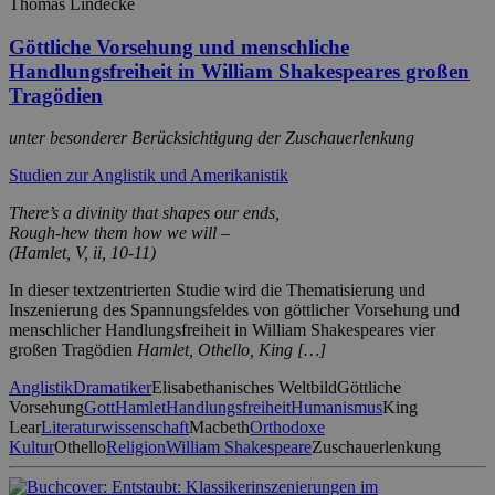
Thomas Lindecke
Göttliche Vorsehung und menschliche
Handlungsfreiheit in William Shakespeares großen
Tragödien
unter besonderer Berücksichtigung der Zuschauerlenkung
Studien zur Anglistik und Amerikanistik
There’s a divinity that shapes our ends,
Rough-hew them how we will –
(Hamlet, V, ii, 10-11)
In dieser textzentrierten Studie wird die Thematisierung und
Inszenierung des Spannungsfeldes von göttlicher Vorsehung und
menschlicher Handlungsfreiheit in William Shakespeares vier
großen Tragödien
Hamlet, Othello, King […]
Anglistik
Dramatiker
Elisabethanisches Weltbild
Göttliche
Vorsehung
Gott
Hamlet
Handlungsfreiheit
Humanismus
King
Lear
Literaturwissenschaft
Macbeth
Orthodoxe
Kultur
Othello
Religion
William Shakespeare
Zuschauerlenkung