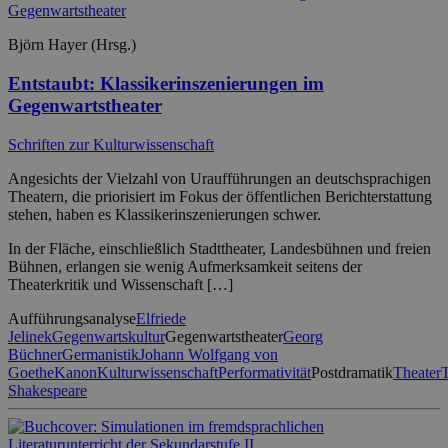
Björn Hayer (Hrsg.)
Entstaubt: Klassikerinszenierungen im
Gegenwartstheater
Schriften zur Kulturwissenschaft
Angesichts der Vielzahl von Uraufführungen an deutschsprachigen
Theatern, die priorisiert im Fokus der öffentlichen Berichterstattung
stehen, haben es Klassikerinszenierungen schwer.
In der Fläche, einschließlich Stadttheater, Landesbühnen und freien
Bühnen, erlangen sie wenig Aufmerksamkeit seitens der
Theaterkritik und Wissenschaft […]
Aufführungsanalyse
Elfriede
Jelinek
Gegenwartskultur
Gegenwartstheater
Georg
Büchner
Germanistik
Johann Wolfgang von
Goethe
Kanon
Kulturwissenschaft
Performativität
Postdramatik
Theater
T
Shakespeare