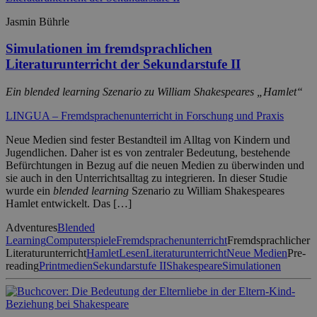
Jasmin Bührle
Simulationen im fremdsprachlichen
Literaturunterricht der Sekundarstufe II
Ein blended learning Szenario zu William Shakespeares „Hamlet“
LINGUA – Fremdsprachenunterricht in Forschung und Praxis
Neue Medien sind fester Bestandteil im Alltag von Kindern und
Jugendlichen. Daher ist es von zentraler Bedeutung, bestehende
Befürchtungen in Bezug auf die neuen Medien zu überwinden und
sie auch in den Unterrichtsalltag zu integrieren. In dieser Studie
wurde ein
blended learning
Szenario zu William Shakespeares
Hamlet entwickelt. Das […]
Adventures
Blended
Learning
Computerspiele
Fremdsprachenunterricht
Fremdsprachlicher
Literaturunterricht
Hamlet
Lesen
Literaturunterricht
Neue Medien
Pre-
reading
Printmedien
Sekundarstufe II
Shakespeare
Simulationen