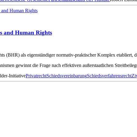
ess and Human Rights
hts (BHR) als eigenständiger normativ-praktischer Komplex etabliert, 
ismen gewinnt die Frage nach effektiven außerstaatlichen Streitbeile
der-Initiative
Privatrecht
Schiedsvereinbarung
Schiedsverfahrensrecht
Zi