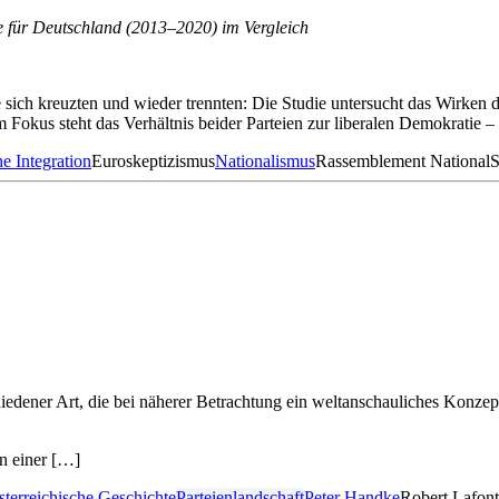
 für Deutschland (2013–2020) im Vergleich
 sich kreuzten und wieder trennten: Die Studie untersucht das Wirken
Fokus steht das Verhältnis beider Parteien zur liberalen Demokratie 
e Integration
Euroskeptizismus
Nationalismus
Rassemblement National
S
dener Art, die bei näherer Betrachtung ein weltanschauliches Konzep
n einer […]
sterreichische Geschichte
Parteienlandschaft
Peter Handke
Robert Lafont