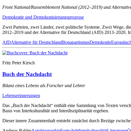
Front National/Rassemblement National (2012–2019) und Alternative
Demokratie und Demokratisierungsprozesse
Zwei Parteien, zwei Länder, zwei politische Systeme. Zwei Wege, die
2012–2019 und der Alternative für Deutschland (AfD) 2013–2020. Im 
AfD
Alternative für Deutschland
Bonapartismus
Demokratie
Europäisch
Fritz Peter Kirsch
Buch der Nachdacht
Bilanz eines Lebens als Forscher und Lehrer
Lebenserinnerungen
Das „Buch der Nachdacht“ enthält eine Sammlung von Texten verschie
Basis von Interkulturalität und Interdisziplinarität ergeben.
Dieser innere Zusammenhalt entsteht zunächst durch Bezüge zwische
Andreas Babler
Autobiographie
Fortschritt
Interkulturalität
Literaturen
Ö