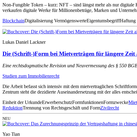
Non-Fungible Token – kurz: NFT – sind längst mehr als nur digitale K
verkaufen digitale Werke für Millionenbeträge, Marken und Unterne
Blockchain
Digitalisierung Vermögenswerte
Eigentumsbegriff
Haftung
Lukas Daniel Lackner
Die (Schrift-)Form bei Mietverträgen für längere Zeit 
Eine rechtsdogmatische Revision und Neuvermessung des § 550 BG
Studien zum Immobilienrecht
Die Arbeit befasst sich intensiv mit dem mietvertraglichen Schriftf
Zentrum steht die dezidierte Auseinandersetzung mit der alles entsch
Einheit der Urkunde
Erwerberschutz
Formfunktionen
Formzwecke
Miet
Reduktion
Trennung von Rechtsgeschäft und Form
Zivilrecht
NEU
Yao Tian