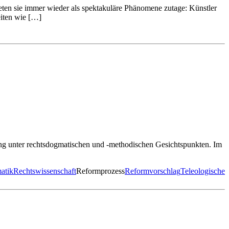
reten sie immer wieder als spektakuläre Phänomene zutage: Künstler
eiten wie […]
lung unter rechtsdogmatischen und -methodischen Gesichtspunkten. Im
atik
Rechtswissenschaft
Reformprozess
Reformvorschlag
Teleologische