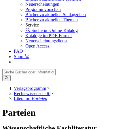
Neuerscheinungen
Programmvorschau
Bücher zu aktuellen Schlagzeilen
Bücher zu aktuellen Themen
Service
Suche im Online-Katalog
Kataloge im PDF-Format
Neuerscheinungsdienst
Open Access
FAQ
Shop
Verlagsprogramm
>
Rechtswissenschaft
>
Literatur:
Parteien
Parteien
Wissenschaftliche Fachliteratur