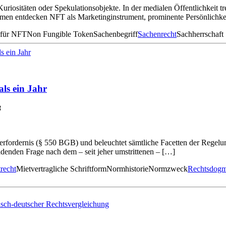
uriositäten oder Spekulationsobjekte. In der medialen Öffentlichkeit t
hmen entdecken NFT als Marketinginstrument, prominente Persönlichk
 für NFT
Non Fungible Token
Sachenbegriff
Sachenrecht
Sachherrschaft
als ein Jahr
B
ormerfordernis (§ 550 BGB) und beleuchtet sämtliche Facetten der Rege
eidenden Frage nach dem – seit jeher umstrittenen – […]
recht
Mietvertragliche Schriftform
Normhistorie
Normzweck
Rechtsdogm