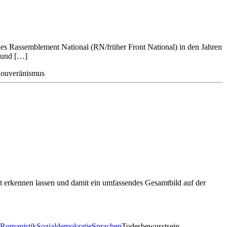
 des Rassemblement National (RN/früher Front National) in den Jahren
– und […]
ouveränismus
t erkennen lassen und damit ein umfassendes Gesamtbild auf der
Romanistik
Sozialdemokratie
Sprachen
Todesbewusstsein