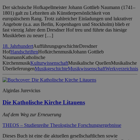
Der sächsische Hofkapellmeister Johann Gottlieb Naumann (1741–
1801) galt zu Lebzeiten als Künstlerpersönlichkeit von
europäischem Rang. Trotz zahlreicher Einladungen und lukrativer
Angebote (u.a. aus Berlin, Kopenhagen und Stockholm) blieb er
fast vierzig Jahre dem Dresdner Hof treu und führte das hiesige
Musikleben zu neuer […]
18. Jahrhundert
Aufführungsgeschichte
Dresdner
Hof
Handschriften
Hofkirchenmusik
Johann Gottlieb
Naumann
Katholische
Kirchenmusik
Kulturwissenschaft
Musikalische Quellen
Musikalische
Überlieferungen
Musikgeschichte
Musikwissenschaft
Werkverzeichnis
Algirdas Jurevicius
Die Katholische Kirche Litauens
Auf dem Weg zur Erneuerung
THEOS – Studienreihe Theologische Forschungsergebnisse
Dieses Buch ist eine die aktuellen gesellschaftlichen sowie