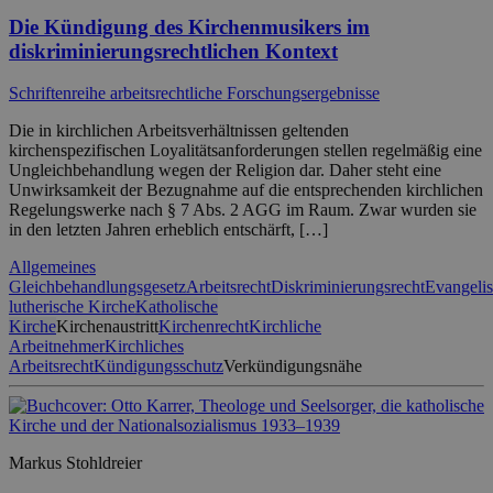
Die Kündigung des Kirchenmusikers im
diskriminierungsrechtlichen Kontext
Schriftenreihe arbeitsrechtliche Forschungsergebnisse
Die in kirchlichen Arbeitsverhältnissen geltenden
kirchenspezifischen Loyalitätsanforderungen stellen regelmäßig eine
Ungleichbehandlung wegen der Religion dar. Daher steht eine
Unwirksamkeit der Bezugnahme auf die entsprechenden kirchlichen
Regelungswerke nach § 7 Abs. 2 AGG im Raum. Zwar wurden sie
in den letzten Jahren erheblich entschärft, […]
Allgemeines
Gleichbehandlungsgesetz
Arbeitsrecht
Diskriminierungsrecht
Evangelis
lutherische Kirche
Katholische
Kirche
Kirchenaustritt
Kirchenrecht
Kirchliche
Arbeitnehmer
Kirchliches
Arbeitsrecht
Kündigungsschutz
Verkündigungsnähe
Markus Stohldreier