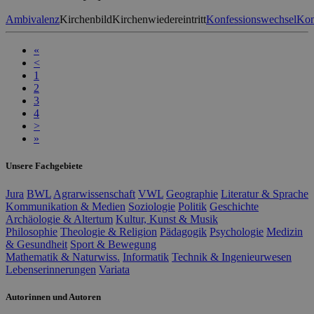
Ambivalenz
Kirchenbild
Kirchenwiedereintritt
Konfessionswechsel
Kon
«
<
1
2
3
4
>
»
Unsere Fachgebiete
Jura
BWL
Agrarwissenschaft
VWL
Geographie
Literatur & Sprache
Kommunikation & Medien
Soziologie
Politik
Geschichte
Archäologie & Altertum
Kultur, Kunst & Musik
Philosophie
Theologie & Religion
Pädagogik
Psychologie
Medizin
& Gesundheit
Sport & Bewegung
Mathematik & Naturwiss.
Informatik
Technik & Ingenieurwesen
Lebenserinnerungen
Variata
Autorinnen und Autoren