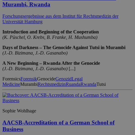
Murambi, Rwanda
Forschungsergebnisse aus dem Institut für Rechtsmedizin der
Universität Hamburg
Introduction and Beginning of the Cooperation
(K. Püschel, O. Krebs, B. Franke, H. Mushumba)
Days of Darkness – The Genocide Against Tutsi in Murambi
(J.-D. Bizimana, J.-D. Gasanabo)
A New Beginning – Rwanda After the Genocide
(J.-D. Bizimana, J.-D. Gasanabo)
[...]
Forensics
Forensik
Genocide
Genozid
Legal
Medicine
Murambi
Rechtsmedizin
Ruanda
Rwanda
Tutsi
Sophie Wohlhage
AACSB-Accreditation of a German School of
Business