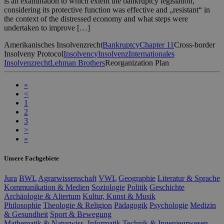
is an examination to which extent the bankruptcy legislation,
considering its protective function was effective and „resistant“ in
the context of the distressed economy and what steps were
undertaken to improve […]
Amerikanisches Insolvenzrecht
Bankruptcy
Chapter 11
Cross-border
Insolveny Protocol
Insolvency
Insolvenz
Internationales
Insolvenzrecht
Lehman Brothers
Reorganization Plan
«
<
1
2
3
>
»
Unsere Fachgebiete
Jura
BWL
Agrarwissenschaft
VWL
Geographie
Literatur & Sprache
Kommunikation & Medien
Soziologie
Politik
Geschichte
Archäologie & Altertum
Kultur, Kunst & Musik
Philosophie
Theologie & Religion
Pädagogik
Psychologie
Medizin
& Gesundheit
Sport & Bewegung
Mathematik & Naturwiss.
Informatik
Technik & Ingenieurwesen