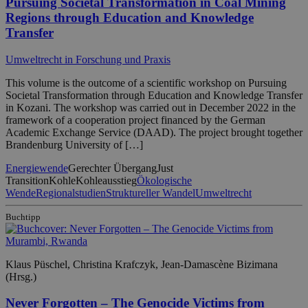
Pursuing Societal Transformation in Coal Mining
Regions through Education and Knowledge
Transfer
Umweltrecht in Forschung und Praxis
This volume is the outcome of a scientific workshop on Pursuing
Societal Transformation through Education and Knowledge Transfer
in Kozani. The workshop was carried out in December 2022 in the
framework of a cooperation project financed by the German
Academic Exchange Service (DAAD). The project brought together
Brandenburg University of […]
Energiewende
Gerechter Übergang
Just
Transition
Kohle
Kohleausstieg
Ökologische
Wende
Regionalstudien
Struktureller Wandel
Umweltrecht
Buchtipp
Klaus Püschel, Christina Krafczyk, Jean-Damascène Bizimana
(Hrsg.)
Never Forgotten – The Genocide Victims from