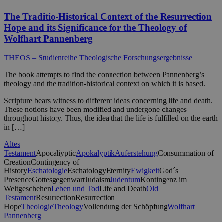
The Traditio-Historical Context of the Resurrection
Hope and its Significance for the Theology of
Wolfhart Pannenberg
THEOS – Studienreihe Theologische Forschungsergebnisse
The book attempts to find the connection between Pannenberg’s
theology and the tradition-historical context on which it is based.
Scripture bears witness to different ideas concerning life and death.
These notions have been modified and undergone changes
throughout history. Thus, the idea that the life is fulfilled on the earth
in […]
Altes
Testament
Apocaliyptic
Apokalyptik
Auferstehung
Consummation of
Creation
Contingency of
History
Eschatologie
Eschatology
Eternity
Ewigkeit
God´s
Presence
Gottesgegenwart
Judaism
Judentum
Kontingenz im
Weltgeschehen
Leben und Tod
Life and Death
Old
Testament
Resurrection
Resurrection
Hope
Theologie
Theology
Vollendung der Schöpfung
Wolfhart
Pannenberg