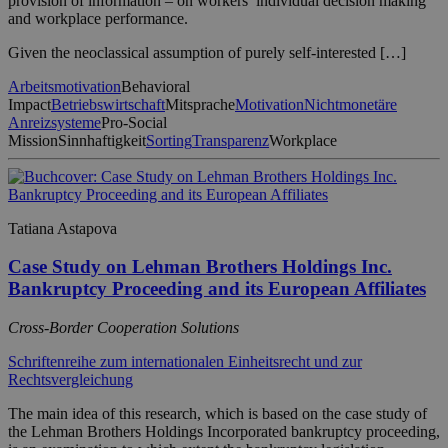
provision of information – on workers’ individual decision making
and workplace performance.
Given the neoclassical assumption of purely self-interested […]
Arbeitsmotivation
Behavioral
Impact
Betriebswirtschaft
Mitsprache
Motivation
Nichtmonetäre
Anreizsysteme
Pro-Social
Mission
Sinnhaftigkeit
Sorting
Transparenz
Workplace
Tatiana Astapova
Case Study on Lehman Brothers Holdings Inc.
Bankruptcy Proceeding and its European Affiliates
Cross-Border Cooperation Solutions
Schriftenreihe zum internationalen Einheitsrecht und zur
Rechtsvergleichung
The main idea of this research, which is based on the case study of
the Lehman Brothers Holdings Incorporated bankruptcy proceeding,