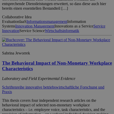
entsprechende Dienstleistungen erweitert, so dass diese auch hier
bereits einen essentiellen Bestandteil […]
Collaborative Idea
Evaluation
IaaS
Informationsmanagement
Information
Systems
Innovation Management
Innovations as a Service
Service
Innovation
Service Science
Wirtschaftsinformatik
Sabrina Jeworrek
The Behavioral Impact of Non-Monetary Workplace
Characteristics
Laboratory and Field Experimental Evidence
Schriftenreihe innovative betriebswirtschaftliche Forschung und
Praxis
This thesis covers four independent research articles on the
behavioral impact of selected non-monetary workplace
characteristics – i.e. employee voice, task characteristics, and the