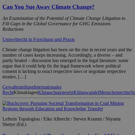
Can You Sue Away Climate Change?
An Examination of the Potential of Climate Change Litigation to
Fill Gaps in the Global Governance for GHG Emissions
Reductions
Umweltrecht in Forschung und Praxis
Climate change litigation has been on the rise in recent years and the
number of cases keeps increasing. Accordingly, a diverse – and
partly heated – discussion has emerged in the legal literature: some
argue that it could help fix the legal framework where political
consent is lacking to enact respective laws or negotiate respective
treaties, […]
Gewaltenteilung
Internationales
Recht
Klimaklagen
Klimaschutzgesetz
Klimawandel
Menschenrechte
St
Lefteris Topaloglou / Eike Albrecht / Steven Kramm / Niyanta
Shetye (Ed.)