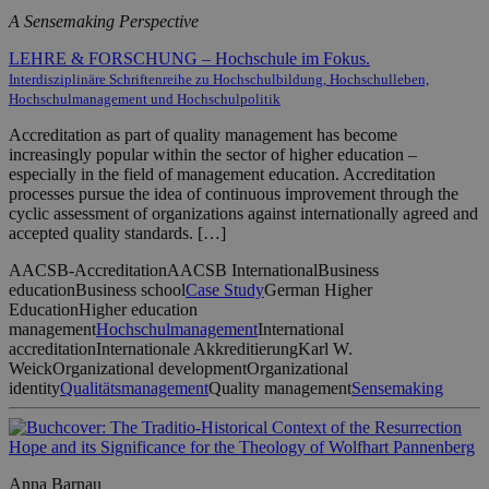
A Sensemaking Perspective
LEHRE & FORSCHUNG – Hochschule im Fokus.
Interdisziplinäre Schriftenreihe zu Hochschulbildung, Hochschulleben,
Hochschulmanagement und Hochschulpolitik
Accreditation as part of quality management has become
increasingly popular within the sector of higher education –
especially in the field of management education. Accreditation
processes pursue the idea of continuous improvement through the
cyclic assessment of organizations against internationally agreed and
accepted quality standards. […]
AACSB-Accreditation
AACSB International
Business
education
Business school
Case Study
German Higher
Education
Higher education
management
Hochschulmanagement
International
accreditation
Internationale Akkreditierung
Karl W.
Weick
Organizational development
Organizational
identity
Qualitätsmanagement
Quality management
Sensemaking
Anna Barnau