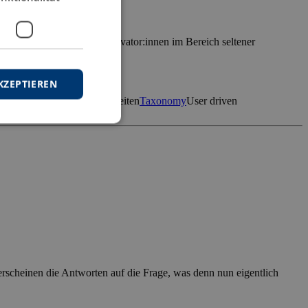
e Taxonomie von Nutzerinnovator:innen im Bereich seltener
KZEPTIEREN
are diseases
Seltene Krankheiten
Taxonomy
User driven
 erscheinen die Antworten auf die Frage, was denn nun eigentlich