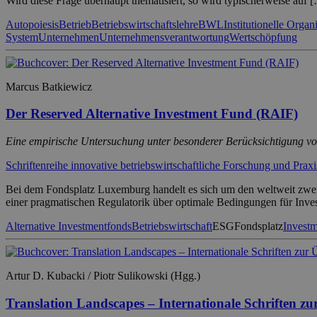
Wird diese Frage überhaupt thematisiert, so wird typischerweise auf 
Autopoiesis
Betrieb
Betriebswirtschaftslehre
BWL
Institutionelle Organ
System
Unternehmen
Unternehmensverantwortung
Wertschöpfung
Marcus Batkiewicz
Der Reserved Alternative Investment Fund (RAIF)
Eine empirische Untersuchung unter besonderer Berücksichtigung v
Schriftenreihe innovative betriebswirtschaftliche Forschung und Praxi
Bei dem Fondsplatz Luxemburg handelt es sich um den weltweit zwei
einer pragmatischen Regulatorik über optimale Bedingungen für Inve
Alternative Investmentfonds
Betriebswirtschaft
ESG
Fondsplatz
Invest
Artur D. Kubacki / Piotr Sulikowski (Hgg.)
Translation Landscapes – Internationale Schriften zu