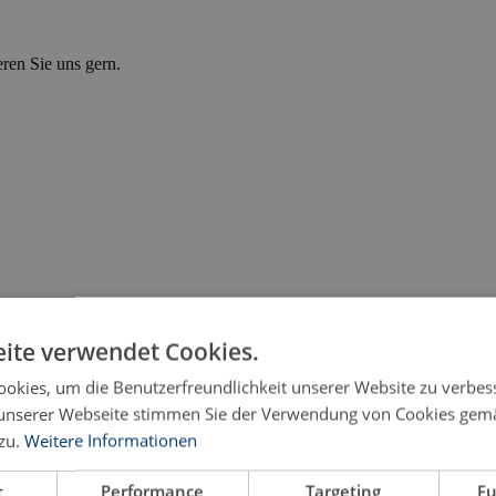
eren Sie uns gern.
ite verwendet Cookies.
okies, um die Benutzerfreundlichkeit unserer Website zu verbes
unserer Webseite stimmen Sie der Verwendung von Cookies gem
zu.
Weitere Informationen
fication based on Insights about People with Rare Dis
t
Performance
Targeting
Fu