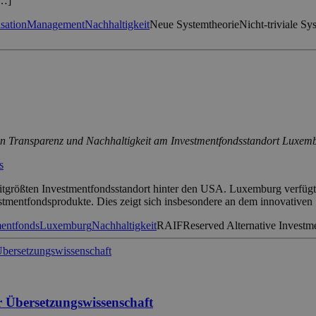
[…]
isation
Management
Nachhaltigkeit
Neue Systemtheorie
Nicht-triviale Sy
on Transparenz und Nachhaltigkeit am Investmentfondsstandort Luxem
s
tgrößten Investmentfondsstandort hinter den USA. Luxemburg verfügt 
stmentfondsprodukte. Dies zeigt sich insbesondere an dem innovativen
mentfonds
Luxemburg
Nachhaltigkeit
RAIF
Reserved Alternative Investm
r Übersetzungswissenschaft