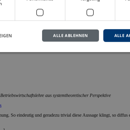
h
s
e steht im Zentrum dieser Doktorarbeit, das eine empirisch validiert
und der Nutzer-Typologie von Hienerth und Lettl, […]
EIGEN
ALLE ABLEHNEN
ALLE A
system
Health care
Innovationsmanagement
Lead user
Nutzerinnovation
R
Betriebswirtschaftslehre aus systemtheoretischer Perspektive
s
hung. So eindeutig und geradezu trivial diese Aussage klingt, so diffus