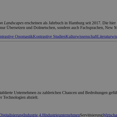
ion Landscapes
erscheinen als Jahrbuch in Hamburg seit 2017. Die hier 
ht nur Übersetzen und Dolmetschen, sondern auch Fachsprachen, New 
ntrastive Onomastik
Kontrastive Studien
Kulturwissenschaft
Literaturwi
 etablierte Unternehmen zu zahlreichen Chancen und Bedrohungen gefüh
er Technologien abzielt.
Digitalisierung
Industrie 4.0
Industrieunternehmen
Servitisierung
Wirtscha