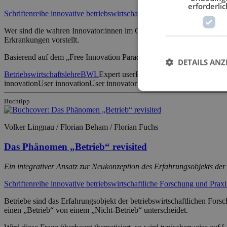
erforderlic
Schriftenreihe innovative betriebswirtschaftliche Forschung und Praxi
Wer sind die wahren Innovator:innen im Gesundheitswesen? Diese Frag
Erkrankungen vorstellt.
Basierend auf dem „Free Innovation Paradigm“ von Eric von Hippel 
DETAILS ANZ
Betriebswirtschaftslehre
BWL
Expert user
Free Innovation
Gesundheits
innovation
User innovation
User innovator
Buchtipp
Volker Lingnau / Florian Beham / Florian Fuchs
Das Phänomen „Betrieb“ revisited
Ein integrativer Ansatz zur Neukonzeption des Erfahrungsobjekts der 
Schriftenreihe innovative betriebswirtschaftliche Forschung und Praxi
Betriebe sind das Erfahrungsobjekt der betriebswirtschaftlichen Forsc
einen „Betrieb“ von einem „Nicht-Betrieb“ unterscheidet.