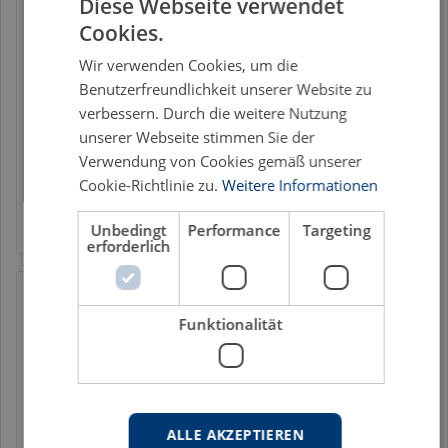
Diese Webseite verwendet
nach […]
Cookies.
Bankenaufsicht
CRR
Eigenkapital
Eigenmittel
Wir verwenden Cookies, um die
Benutzerfreundlichkeit unserer Website zu
Eigenmittelanforderungen
Fair Value
verbessern. Durch die weitere Nutzung
Finanzinstrumente
IFRS-Abschluss
unserer Webseite stimmen Sie der
Verwendung von Cookies gemäß unserer
IFRS-Rechnungslegung
IFRS 9
Rechnungslegung
Cookie-Richtlinie zu.
Weitere Informationen
Stille Reserven
Unbedingt
Performance
Targeting
erforderlich
Catja Dickmann
Funktionalität
Ermessensspielräume bei
der Berichterstattung
finanzieller
Leistungsindikatoren im
ALLE AKZEPTIEREN
Lagebericht