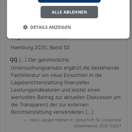
Hermeneutische Auslegung
ALLE ABLEHNEN
im regulatorischen Kontext,
empirische Untersuchung der Berichtspraxis
DETAILS ANZEIGEN
und Erkenntnisse zur Wahrnehmung der
Lageberichtsadressaten
Hamburg 2020, Band 52
[…] Der ganzheitliche
Untersuchungsansatz ergänzt die bestehende
Fachliteratur um neue Einsichten in die
Lageberichterstattung finanzieller
Leistungsindikatoren und leistet einen
wertvollen Beitrag zur aktuellen Diskussion um
die Transparenz der zur externen
Berichterstattung verwendeten [...]
Hans-Jürgen Hillmer
in: Zeitschrift für Corporate
Governance, ZCG 1/2021