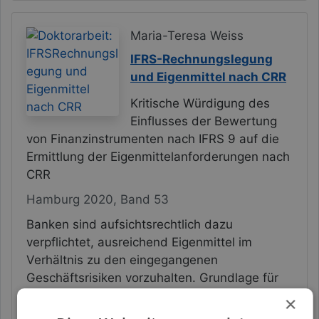
Maria-Teresa Weiss
IFRS-Rechnungslegung
und Eigenmittel nach CRR
Kritische Würdigung des
Einflusses der Bewertung
von Finanzinstrumenten nach IFRS 9 auf die
Ermittlung der Eigenmittelanforderungen nach
CRR
Hamburg 2020, Band 53
Banken sind aufsichtsrechtlich dazu
verpflichtet, ausreichend Eigenmittel im
Verhältnis zu den eingegangenen
Geschäftsrisiken vorzuhalten. Grundlage für
die Ermittlung dieser Eigenmittelgröße ist der
×
Jahresabschluss. Mithin legen Banken, die