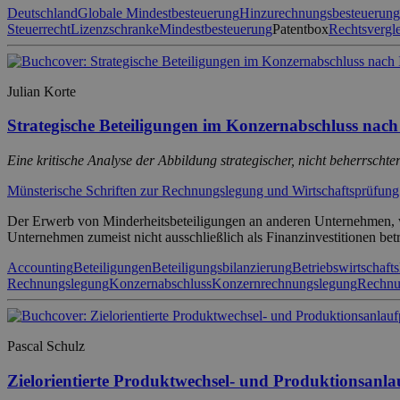
Deutschland
Globale Mindestbesteuerung
Hinzurechnungsbesteuerung
Steuerrecht
Lizenzschranke
Mindestbesteuerung
Patentbox
Rechtsvergl
Julian Korte
Strategische Beteiligungen im Konzernabschluss nac
Eine kritische Analyse der Abbildung strategischer, nicht beherrschte
Münsterische Schriften zur Rechnungslegung und Wirtschaftsprüfung
Der Erwerb von Minderheitsbeteiligungen an anderen Unternehmen, w
Unternehmen zumeist nicht ausschließlich als Finanzinvestitionen b
Accounting
Beteiligungen
Beteiligungsbilanzierung
Betriebswirtschafts
Rechnungslegung
Konzernabschluss
Konzernrechnungslegung
Rechnu
Pascal Schulz
Zielorientierte Produktwechsel- und Produktionsan