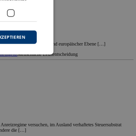
ystemen
verfahren.
KZEPTIEREN
Vorschriften auf nationaler und europäischer Ebene […]
ntelligenz
Menschliche Letztentscheidung
 Anreizregime versuchen, im Ausland verhaftetes Steuersubstrat
ndere die […]