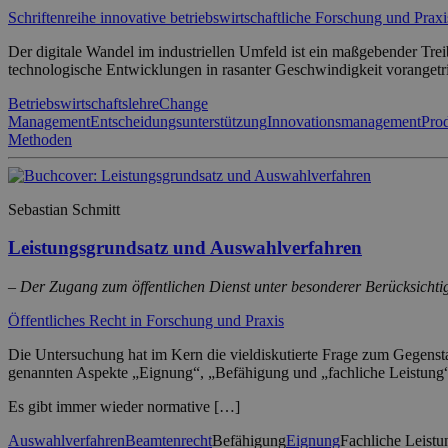
Schriftenreihe innovative betriebswirtschaftliche Forschung und Praxi
Der digitale Wandel im industriellen Umfeld ist ein maßgebender Trei
technologische Entwicklungen in rasanter Geschwindigkeit vorangetrie
Betriebswirtschaftslehre
Change
Management
Entscheidungsunterstützung
Innovationsmanagement
Pro
Methoden
Sebastian Schmitt
Leistungsgrundsatz und Auswahlverfahren
– Der Zugang zum öffentlichen Dienst unter besonderer Berücksichti
Öffentliches Recht in Forschung und Praxis
Die Untersuchung hat im Kern die vieldiskutierte Frage zum Gegenstan
genannten Aspekte „Eignung“, „Befähigung und „fachliche Leistung
Es gibt immer wieder normative […]
Auswahlverfahren
Beamtenrecht
Befähigung
Eignung
Fachliche Leistu