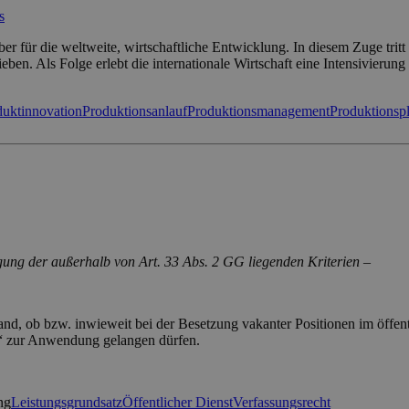
s
ber für die weltweite, wirtschaftliche Entwicklung. In diesem Zuge tr
ben. Als Folge erlebt die internationale Wirtschaft eine Intensivierun
duktinnovation
Produktionsanlauf
Produktionsmanagement
Produktionsp
gung der außerhalb von Art. 33 Abs. 2 GG liegenden Kriterien –
d, ob bzw. inwieweit bei der Besetzung vakanter Positionen im öffentl
“ zur Anwendung gelangen dürfen.
ng
Leistungsgrundsatz
Öffentlicher Dienst
Verfassungsrecht