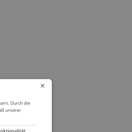
×
sern. Durch die
äß unserer
nktionalität