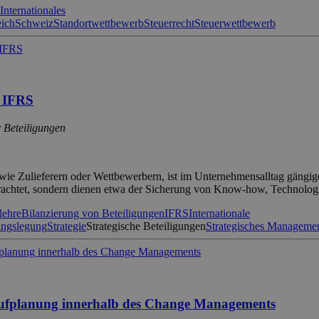
Internationales
eich
Schweiz
Standortwettbewerb
Steuerrecht
Steuerwettbewerb
h IFRS
r Beteiligungen
ie Zulieferern oder Wettbewerbern, ist im Unternehmensalltag gängig
etrachtet, sondern dienen etwa der Sicherung von Know-how, Technolo
lehre
Bilanzierung von Beteiligungen
IFRS
Internationale
ngslegung
Strategie
Strategische Beteiligungen
Strategisches Manageme
laufplanung innerhalb des Change Managements