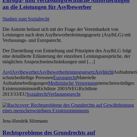
Europa- und verfassungsrechtliche Anforderungen
an die Leistungen für Asylbewerber
Studien zum Sozialrecht
Die Autorin befasst sich mit der Frage der Vereinbarkeit von
Leistungen nach dem Asylbewerberleistungsgesetz (AsylbLG) mit
Verfassungs- und Europarecht.
Der Darstellung von Entstehung und Prinzipien des AsylbLG folgt
eine detaillierte Erläuterung der einzelnen Leistungsansprüche, der
möglichen Anspruchseinschränkungen und […]
Asyl
Asylbewerber
Asylbewerberleistungsgesetz
Asylrecht
Aufnahmeric
schutzbedürftige Personen
Europarecht
Materielle
Aufnahmebedingungen
Medizinische Versorgung
menschenwürdiges
Existenzminimum
Richtlinie 2003/9/EG
Richtlinie
2013/33/EU
Sozialrecht
Verfassungsrecht
Jens-Hendrik Hörmann
Rechtsprobleme des Grundrechts auf