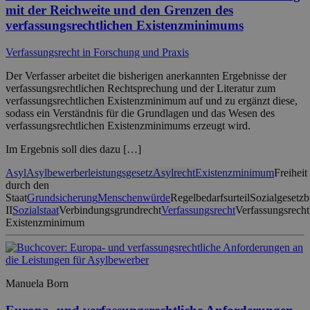
mit der Reichweite und den Grenzen des
verfassungsrechtlichen Existenzminimums
Verfassungsrecht in Forschung und Praxis
Der Verfasser arbeitet die bisherigen anerkannten Ergebnisse der
verfassungsrechtlichen Rechtsprechung und der Literatur zum
verfassungsrechtlichen Existenzminimum auf und zu ergänzt diese,
sodass ein Verständnis für die Grundlagen und das Wesen des
verfassungsrechtlichen Existenzminimums erzeugt wird.
Im Ergebnis soll dies dazu […]
Asyl
Asylbewerberleistungsgesetz
Asylrecht
Existenzminimum
Freiheit
durch den
Staat
Grundsicherung
Menschenwürde
Regelbedarfsurteil
Sozialgesetz
II
Sozialstaat
Verbindungsgrundrecht
Verfassungsrecht
Verfassungsrecht
Existenzminimum
Manuela Born