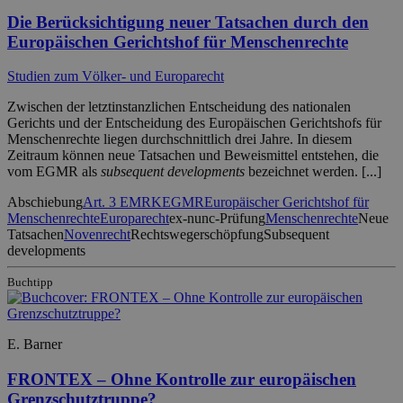
Die Berücksichtigung neuer Tatsachen durch den
Europäischen Gerichtshof für Menschenrechte
Studien zum Völker- und Europarecht
Zwischen der letztinstanzlichen Entscheidung des nationalen
Gerichts und der Entscheidung des Europäischen Gerichtshofs für
Menschenrechte liegen durchschnittlich drei Jahre. In diesem
Zeitraum können neue Tatsachen und Beweismittel entstehen, die
vom EGMR als
subsequent developments
bezeichnet werden. [...]
Abschiebung
Art. 3 EMRK
EGMR
Europäischer Gerichtshof für
Menschenrechte
Europarecht
ex-nunc-Prüfung
Menschenrechte
Neue
Tatsachen
Novenrecht
Rechtswegerschöpfung
Subsequent
developments
Buchtipp
E. Barner
FRONTEX – Ohne Kontrolle zur europäischen
Grenzschutztruppe?