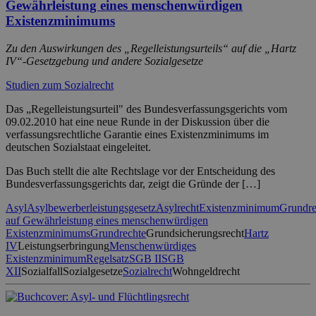
Gewährleistung eines menschenwürdigen
Existenzminimums
Zu den Auswirkungen des „Regelleistungsurteils“ auf die „Hartz
IV“-Gesetzgebung und andere Sozialgesetze
Studien zum Sozialrecht
Das „Regelleistungsurteil" des Bundesverfassungsgerichts vom
09.02.2010 hat eine neue Runde in der Diskussion über die
verfassungsrechtliche Garantie eines Existenzminimums im
deutschen Sozialstaat eingeleitet.
Das Buch stellt die alte Rechtslage vor der Entscheidung des
Bundesverfassungsgerichts dar, zeigt die Gründe der […]
Asyl
Asylbewerberleistungsgesetz
Asylrecht
Existenzminimum
Grundre
auf Gewährleistung eines menschenwürdigen
Existenzminimums
Grundrechte
Grundsicherungsrecht
Hartz
IV
Leistungserbringung
Menschenwürdiges
Existenzminimum
Regelsatz
SGB II
SGB
XII
Sozialfall
Sozialgesetze
Sozialrecht
Wohngeldrecht