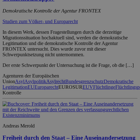
Demokratische Kontrolle der Agentur FRONTEX
Studien zum Völker- und Europarecht
In diesem Werk, dessen Fragestellungen durch die derzeitige
Migrationssituation hochaktuell sind, werden die demokratische
Legitimation und die demokratische Kontrolle der Agentur
FRONTEX untersucht. Dies wurde zuvor mit dieser
Schwerpunktsetzung nicht unternommen.
Der erste Schwerpunkt der Untersuchung ist die Frage, ob die […]
Agenturen der Europäischen
Union
Asyl
Asylpolitik
Asylrecht
Bundesgrenzschutz
Demokratische
Legitimation
EU
Europarecht
EUROSUR
EUV
Flüchtlinge
Flüchtlingsp
Kontrolle
Andreas Merold
Freiheit durch den Staat – Eine Auseinandersetzung