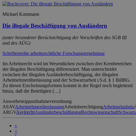
Michael Kammann
Die illegale Beschäftigung von Ausländern
(unter besonderer Berücksichtigung der Vorschriften des SGB III
und des AÜG)
Schriftenreihe arbeitsrechtliche Forschungsergebnisse
Im Arbeitsrecht wird im Wesentlichen zwischen drei Kernbereichen
der illegalen Beschäftigung differenziert. Man unterscheidet
zwischen der illegalen Ausländerbeschäftigung, der illegalen
Arbeitnehmerüberlassung und der Schwarzarbeit i.S.d. § 1 BillBG.
Zu diesen Erscheinungsformen kommt in der Regel noch begleitend
hinzu, daß die Beteiligten […]
Anwerbestoppaufnahmeverordnung
ASAV
Arbeitnehmerüberlassung
Arbeitsberechtigung
Arbeitserlaubnis
ARGV
Asylrecht
Ausländerbeschäftigung
Rechtswissenschaft
Schwarza
«
<