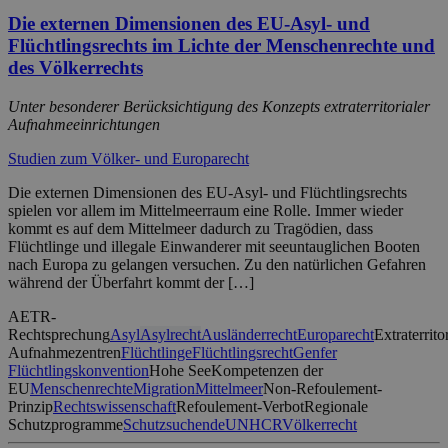
Die externen Dimensionen des EU-Asyl- und
Flüchtlingsrechts im Lichte der Menschenrechte und
des Völkerrechts
Unter besonderer Berücksichtigung des Konzepts extraterritorialer
Aufnahmeeinrichtungen
Studien zum Völker- und Europarecht
Die externen Dimensionen des EU-Asyl- und Flüchtlingsrechts
spielen vor allem im Mittelmeerraum eine Rolle. Immer wieder
kommt es auf dem Mittelmeer dadurch zu Tragödien, dass
Flüchtlinge und illegale Einwanderer mit seeuntauglichen Booten
nach Europa zu gelangen versuchen. Zu den natürlichen Gefahren
während der Überfahrt kommt der […]
AETR-
Rechtsprechung
Asyl
Asylrecht
Ausländerrecht
Europarecht
Extraterrito
Aufnahmezentren
Flüchtlinge
Flüchtlingsrecht
Genfer
Flüchtlingskonvention
Hohe See
Kompetenzen der
EU
Menschenrechte
Migration
Mittelmeer
Non-Refoulement-
Prinzip
Rechtswissenschaft
Refoulement-Verbot
Regionale
Schutzprogramme
Schutzsuchende
UNHCR
Völkerrecht