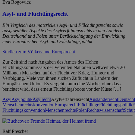
Eva Rogowicz
Asyl- und Flüchtlingsrecht
Ein Vergleich des materiellen Asyl- und Flüchtlingsrechts sowie
ausgewählter Aspekte des Asylverfahrensrechts in den Ländern
Deutschland und Polen unter Berücksichtigung der Entwicklung
einer europäischen Asyl- und Flüchtlingspolitik
Studien zum Völker- und Europarecht
Zur Zeit sind nach Angaben des Amtes des Hohen
Flüchtlingskommissars der Vereinten Nationen weltweit etwa 20
Millionen Menschen auf der Flucht vor Krieg, Hunger und
Verfolgung. Viele von ihnen suchen Zuflucht in Ländern der
Europäischen Union. Es vergeht kaum eine Woche, ohne dass
berichtet wird, dass erneut Flüchtlingsboote vor der Küste […]
Asyl
Asylpolitik
Asylrecht
Asylverfahrensrecht
Ausländerrecht
Deutsch
Menschenrechtskonvention
Europarecht
Flüchtlinge
Flüchtlingspolitik
F
Flüchtlingskonvention
Menschenrechte
Polen
Rechtswissenschaft
Schut
Ralf Prescher