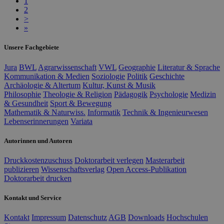
1
2
>
»
Unsere Fachgebiete
Jura
BWL
Agrarwissenschaft
VWL
Geographie
Literatur & Sprache
Kommunikation & Medien
Soziologie
Politik
Geschichte
Archäologie & Altertum
Kultur, Kunst & Musik
Philosophie
Theologie & Religion
Pädagogik
Psychologie
Medizin
& Gesundheit
Sport & Bewegung
Mathematik & Naturwiss.
Informatik
Technik & Ingenieurwesen
Lebenserinnerungen
Variata
Autorinnen und Autoren
Druckkostenzuschuss
Doktorarbeit verlegen
Masterarbeit
publizieren
Wissenschaftsverlag
Open Access-Publikation
Doktorarbeit drucken
Kontakt und Service
Kontakt
Impressum
Datenschutz
AGB
Downloads
Hochschulen