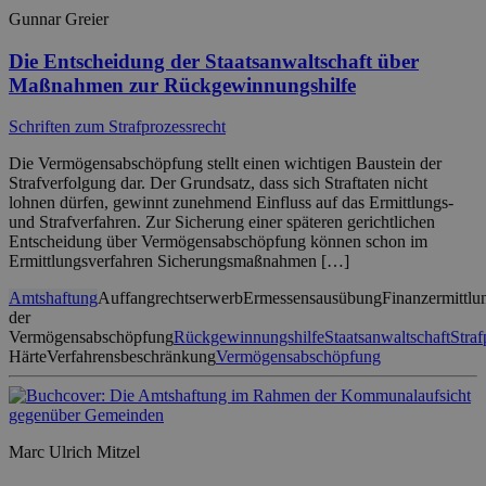
Gunnar Greier
Die Entscheidung der Staatsanwaltschaft über
Maßnahmen zur Rückgewinnungshilfe
Schriften zum Strafprozessrecht
Die Vermögensabschöpfung stellt einen wichtigen Baustein der
Strafverfolgung dar. Der Grundsatz, dass sich Straftaten nicht
lohnen dürfen, gewinnt zunehmend Einfluss auf das Ermittlungs-
und Strafverfahren. Zur Sicherung einer späteren gerichtlichen
Entscheidung über Vermögensabschöpfung können schon im
Ermittlungsverfahren Sicherungsmaßnahmen […]
Amtshaftung
Auffangrechtserwerb
Ermessensausübung
Finanzermittlu
der
Vermögensabschöpfung
Rückgewinnungshilfe
Staatsanwaltschaft
Straf
Härte
Verfahrensbeschränkung
Vermögensabschöpfung
Marc Ulrich Mitzel