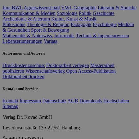
Jura
BWL
Agrarwissenschaft
VWL
Geographie
Literatur & Sprache
Kommunikation & Medien
Soziologie
Politik
Geschichte
Archäologie & Altertum
Kultur, Kunst & Musik
Philosophie
Theologie & Religion
Pädagogik
Psychologie
Medizin
& Gesundheit
Sport & Bewegung
Mathematik & Naturwiss.
Informatik
Technik & Ingenieurwesen
Lebenserinnerungen
Variata
Autorinnen und Autoren
Druckkostenzuschuss
Doktorarbeit verlegen
Masterarbeit
publizieren
Wissenschaftsverlag
Open Access-Publikation
Doktorarbeit drucken
Kontakt und Service
Kontakt
Impressum
Datenschutz
AGB
Downloads
Hochschulen
Sitemap
Verlag Dr. Kovač GmbH
Leverkusenstraße 13 • 22761 Hamburg
+49 40 398880 0