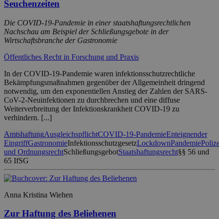
Seuchenzeiten
Die COVID-19-Pandemie in einer staatshaftungsrechtlichen
Nachschau am Beispiel der Schließungsgebote in der
Wirtschaftsbranche der Gastronomie
Öffentliches Recht in Forschung und Praxis
In der COVID-19-Pandemie waren infektionsschutzrechtliche
Bekämpfungsmaßnahmen gegenüber der Allgemeinheit dringend
notwendig, um den exponentiellen Anstieg der Zahlen der SARS-
CoV-2-Neuinfektionen zu durchbrechen und eine diffuse
Weiterverbreitung der Infektionskrankheit COVID-19 zu
verhindern. [...]
Amtshaftung
Ausgleichspflicht
COVID-19-Pandemie
Enteignender
Eingriff
Gastronomie
Infektionsschutzgesetz
Lockdown
Pandemie
Polize
und Ordnungsrecht
Schließungsgebot
Staatshaftungsrecht
§§ 56 und
65 IfSG
Anna Kristina Wiehen
Zur Haftung des Beliehenen