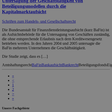
Untersagung der Geschäftstätigkeit von
Beteiligungsmodellen durch die
Kapitalmarktaufsicht
Schriften zum Handels- und Gesellschaftsrecht
Die Bundesanstalt für Finanzdienstleistungsaufsicht (kurz BaFin) ist
als Aufsichtsbehörde für die Untersagung von Geschäften zuständig,
die ohne entsprechende Erlaubnis nach dem Kreditwesengesetz
betrieben werden. In den Jahren 2004 und 2005 untersagte die
BaFin mehreren Unternehmen die Geschäftstätigkeit.
Die Studie zeigt, dass es […]
Amtshaftungsrecht
BaFin
Bankaufsicht
Bankrecht
Beteiligungsfonds
Ei
«
<
1
2
>
»
Unsere Fachgebiete