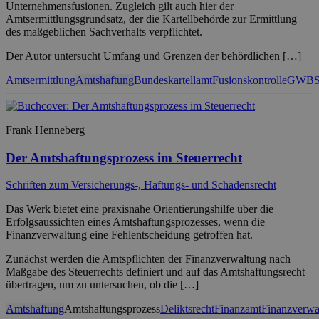
Unternehmensfusionen. Zugleich gilt auch hier der
Amtsermittlungsgrundsatz, der die Kartellbehörde zur Ermittlung
des maßgeblichen Sachverhalts verpflichtet.
Der Autor untersucht Umfang und Grenzen der behördlichen […]
Amtsermittlung
Amtshaftung
Bundeskartellamt
Fusionskontrolle
GWB
S
Frank Henneberg
Der Amtshaftungsprozess im Steuerrecht
Schriften zum Versicherungs-, Haftungs- und Schadensrecht
Das Werk bietet eine praxisnahe Orientierungshilfe über die
Erfolgsaussichten eines Amtshaftungsprozesses, wenn die
Finanzverwaltung eine Fehlentscheidung getroffen hat.
Zunächst werden die Amtspflichten der Finanzverwaltung nach
Maßgabe des Steuerrechts definiert und auf das Amtshaftungsrecht
übertragen, um zu untersuchen, ob die […]
Amtshaftung
Amtshaftungsprozess
Deliktsrecht
Finanzamt
Finanzverwa