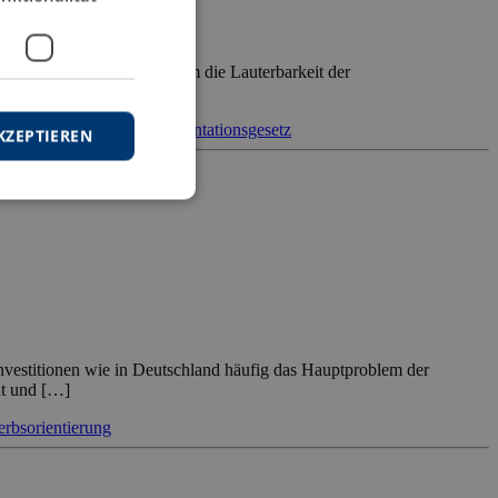
hkeitswirksame Diskussion um die Lauterbarkeit der
he Maßnahmen ins TPG […]
tation
Staatsaufsicht
Transplantationsgesetz
KZEPTIEREN
Investitionen wie in Deutschland häufig das Hauptproblem der
ht und […]
rbsorientierung