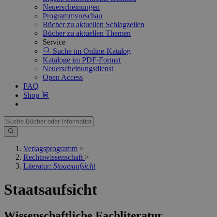
Neuerscheinungen
Programmvorschau
Bücher zu aktuellen Schlagzeilen
Bücher zu aktuellen Themen
Service
Suche im Online-Katalog
Kataloge im PDF-Format
Neuerscheinungsdienst
Open Access
FAQ
Shop
Verlagsprogramm
>
Rechtswissenschaft
>
Literatur:
Staatsaufsicht
Staatsaufsicht
Wissenschaftliche Fachliteratur