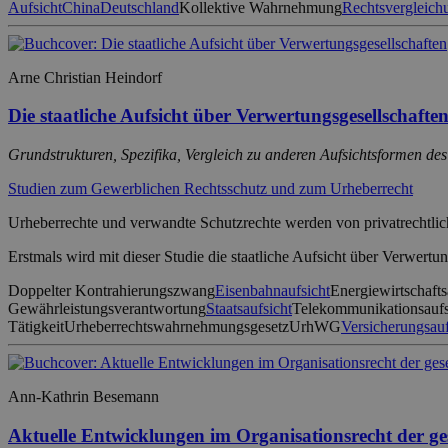
Aufsicht
China
Deutschland
Kollektive Wahrnehmung
Rechtsvergleich
Arne Christian Heindorf
Die staatliche Aufsicht über Verwertungsgesellschafte
Grundstrukturen, Spezifika, Vergleich zu anderen Aufsichtsformen des
Studien zum Gewerblichen Rechtsschutz und zum Urheberrecht
Urheberrechte und verwandte Schutzrechte werden von privatrechtli
Erstmals wird mit dieser Studie die staatliche Aufsicht über Verw
Doppelter Kontrahierungszwang
Eisenbahnaufsicht
Energiewirtschafts
Gewährleistungsverantwortung
Staatsaufsicht
Telekommunikationsaufs
Tätigkeit
Urheberrechtswahrnehmungsgesetz
UrhWG
Versicherungsauf
Ann-Kathrin Besemann
Aktuelle Entwicklungen im Organisationsrecht der g