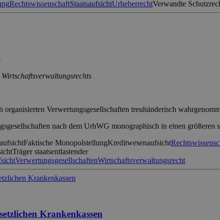
ung
Rechtswissenschaft
Staatsaufsicht
Urheberrecht
Verwandte Schutzrec
n
 Wirtschaftsverwaltungsrechts
ch organisierten Verwertungsgesellschaften treuhänderisch wahrgenom
ertungsgesellschaften nach dem UrhWG monographisch in einen größere
aufsicht
Faktische Monopolstellung
Kreditwesenaufsicht
Rechtswissensc
icht
Träger staatsentlastender
sicht
Verwertungsgesellschaften
Wirtschaftsverwaltungsrecht
esetzlichen Krankenkassen