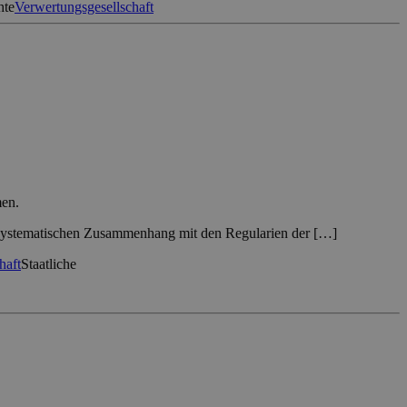
hte
Verwertungsgesellschaft
men.
n systematischen Zusammenhang mit den Regularien der […]
haft
Staatliche