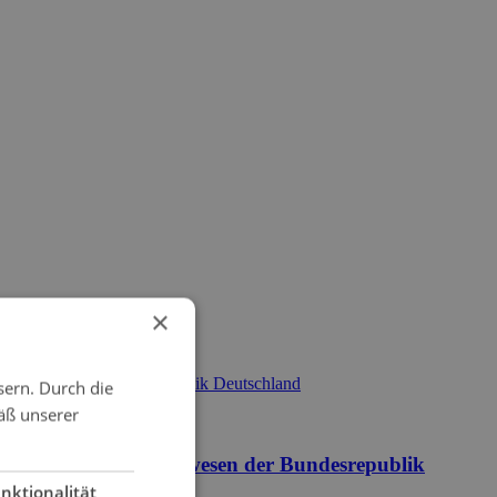
×
sern. Durch die
äß unserer
t im Transplantationswesen der Bundesrepublik
nktionalität