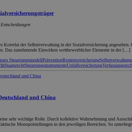
zialversicherungsträger
r Entscheidungen
s Korrelat der Selbstverwaltung in der Sozialversicherung angesehen. G
tößen. Das zunehmende Einwirken wettbewerblicher Elemente in der […]
eues Steuerungsmodell
Prävention
Rentenversicherung
Selbstverwaltung
cht
Staatsrecht
Steuerungsinstrumente
Unfallversicherung
Verfassungsrech
n Deutschland und China
 eine sehr wichtige Rolle. Durch kollektive Wahrnehmung und Ausschüt
e faktische Monopolstellungen in den jeweiligen Bereichen. So unterlieg