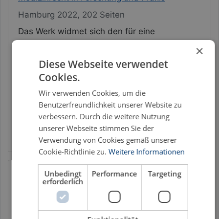
Hamburg 2022, 202 Seiten
Das Werk widmet sich den für eine
erfolgreiche Transplantation erforderlichen
×
organprotektiven Maßnahmen und den damit
Diese Webseite verwendet
verbundenen rechtlichen Fragen. Prämortale
Cookies.
organprotektive Maßnahmen liegen nicht im
therapeutischen Interesse des Patienten, […]
Wir verwenden Cookies, um die
Benutzerfreundlichkeit unserer Website zu
Gesundheitsrecht
Medizinrecht
Organspende
verbessern. Durch die weitere Nutzung
unserer Webseite stimmen Sie der
Organtransplantation
Transplantationsrecht
Verwendung von Cookies gemäß unserer
Cookie-Richtlinie zu.
Weitere Informationen
Buchtipp
Unbedingt
Performance
Targeting
Annabel Laura Wolf
erforderlich
Telemedizin im
Rechtsvergleich