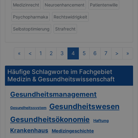
Medizinrecht
Neuroenhancement
Patientenwille
Psychopharmaka
Rechtswidrigkeit
Selbstoptimierung
Strafrecht
(current)
«
<
1
2
3
4
5
6
7
>
»
Häufige Schlagworte im Fachgebiet
Medizin & Gesundheitswissenschaft
Gesundheitsmanagement
Gesundheitswesen
Gesundheitssystem
Gesundheitsökonomie
Haftung
Krankenhaus
Medizingeschichte