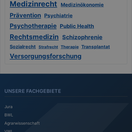
Medizinrecht
Medizinökonomie
Prävention
Psychiatrie
Psychotherapie
Public Health
Rechtsmedizin
Schizophrenie
Sozialrecht
Transplantat
Therapie
Strafrecht
Versorgungsforschung
UNSERE FACHGEBIETE
Jura
BWL
Agrarwissenschaft
VWL