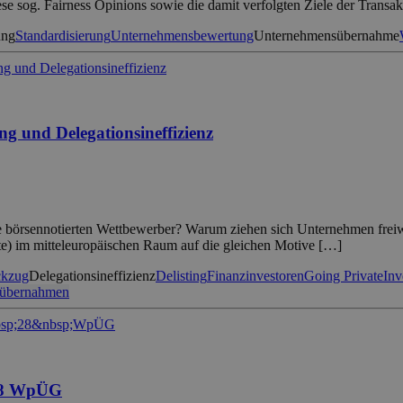
 sog. Fairness Opinions sowie die damit verfolgten Ziele der Transa
ung
Standardisierung
Unternehmensbewertung
Unternehmensübernahme
g und Delegationsineffizienz
re börsennotierten Wettbewerber? Warum ziehen sich Unternehmen freiwi
ate) im mitteleuropäischen Raum auf die gleichen Motive […]
ckzug
Delegationsineffizienz
Delisting
Finanzinvestoren
Going Private
Inv
übernahmen
 28 WpÜG