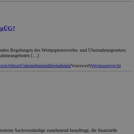
 WpÜG?
enden Regelungen des Wertpapiererwerbs- und Übernahmegesetzes
ernahmeangeboten […]
richtlinie
Unternehmensübernahmen
Vorerwerb
Wertpapierrecht
terne Sachverständige zunehmend beauftragt, die finanzielle