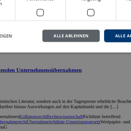
h
gen bezüglich des Übernahmeerfolges eine zentrale Rolle für die Ak
, die im Rahmen der Übernahmetransaktion oder Optionsbewertung get
tungen
Hedge-Fonds
M&A
Markov-Switching Modelle
Mergers & Acqui
EIGEN
ALLE ABLEHNEN
ALLE A
rwartungen
Übernahmeerfolg
Übernahmespekulationen
Unternehmensfu
eitenden Unternehmensübernahmen
stischen Literatur, sondern auch in der Tagespresse erhebliche Beachtun
rn darüber hinaus Auswirkungen auf den Kapitalmarkt und die […]
bernahmen
Kollisionsrecht
Rechtswissenschaft
Richtlinie betreffend
bernahmerecht
Übernahmerichtlinie-Umsetzungsgesetz
Wertpapier- und
puG