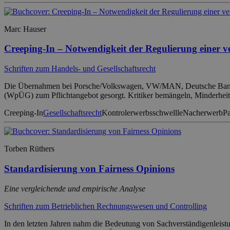
Marc Hauser
Creeping-In – Notwendigkeit der Regulierung einer
Schriften zum Handels- und Gesellschaftsrecht
Die Übernahmen bei Porsche/Volkswagen, VW/MAN, Deutsche Bank/P
(WpÜG) zum Pflichtangebot gesorgt. Kritiker bemängeln, Minderhei
Creeping-In
Gesellschaftsrecht
Kontrolerwerbsschwellle
Nacherwerb
Pa
Torben Rüthers
Standardisierung von Fairness Opinions
Eine vergleichende und empirische Analyse
Schriften zum Betrieblichen Rechnungswesen und Controlling
In den letzten Jahren nahm die Bedeutung von Sachverständigenleis