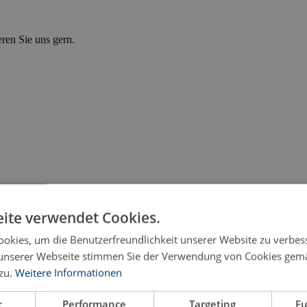
eren Sie uns gern.
ite verwendet Cookies.
okies, um die Benutzerfreundlichkeit unserer Website zu verbes
unserer Webseite stimmen Sie der Verwendung von Cookies gem
zu.
Weitere Informationen
und die subjektive Wahrscheinlichkeit des Übernahme
t
Performance
Targeting
Fu