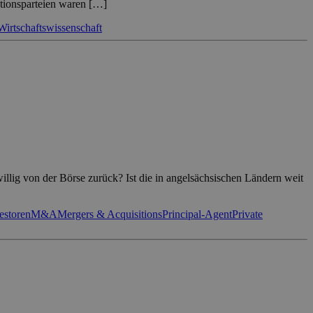
ktionsparteien waren […]
Wirtschaftswissenschaft
llig von der Börse zurück? Ist die in angelsächsischen Ländern weit
estoren
M&A
Mergers & Acquisitions
Principal-Agent
Private