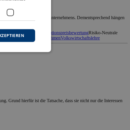
tienkursentwicklung des Zielunternehmens. Dementsprechend hängen
ätigt werden, […]
sitions
Optionsbewertung
Optionspreisbewertung
Risiko-Neutrale
KZEPTIEREN
sionen
Unternehmensübernahmen
Volkswirtschaftslehre
g. Grund hierfür ist die Tatsache, dass sie nicht nur die Interessen