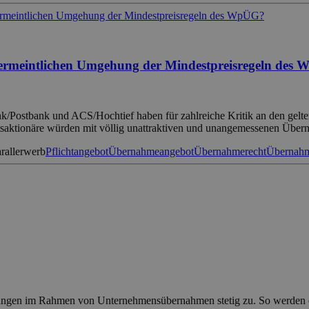
 vermeintlichen Umgehung der Mindestpreisregeln des
ostbank und ACS/Hochtief haben für zahlreiche Kritik an den gelt
tsaktionäre würden mit völlig unattraktiven und unangemessenen Üb
rallerwerb
Pflichtangebot
Übernahmeangebot
Übernahmerecht
Übernahme
tungen im Rahmen von Unternehmensübernahmen stetig zu. So werden ex