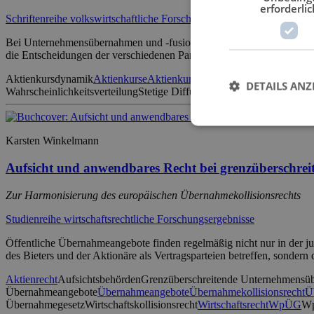
erforderlic
Schriftenreihe volkswirtschaftliche Forschungsergebnisse
Bei Unternehmensübernahmen und -fusionen spielen Anlegererwartun
die Entscheidungen der verschiedenen Parteien über die Handlungen
Aktienkursdynamik
Aktienkurse
Aktienkursentwicklung
Anlegererwar
DETAILS ANZ
Wahrscheinlichkeitsverteilung
Stetige Diffusionsprozesse
Subjektive E
Karsten Winkelmann
Aufsicht und anwendbares Recht bei grenzüberschr
Zur Harmonisierung des europäischen Übernahmekollisionsrechts
Studienreihe wirtschaftsrechtliche Forschungsergebnisse
Öffentliche Übernahmeangebote finden regelmäßig nicht nur in der juri
des Bieters und der Aktionäre als Vertragsparteien betreffen, sonde
Aktienrecht
Aufsichtsbehörden
Grenzüberschreitende Unternehmensü
Übernahmeangebote
Übernahmeangebote
Übernahmekollisionsrecht
Ü
Übernahmegesetz
Wirtschaftskollisionsrecht
Wirtschaftsrecht
WpÜG
W