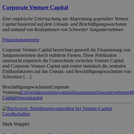
Corporate Venture Capital
Eine empirische Untersuchung zur Abgrenzung gegenüber Venture
Capital basierend auf dem Umsatz- und Beschäftigungswachstum
und anhand von Realoptionen von Schweizer Jungunternehmen
Finanzmanagement
Corporate Venture Capital bezeichnet generell die Finanzierung von
Jungunternehmen durch etablierte Firmen. Diese Publikation
untersucht empirisch die Unterschiede zwischen Venture Capital
und Corporate Venture Capital und eruiert statistisch die zentralen
Einflussfaktoren auf das Umsatz- und Beschäftigungswachstum von
Schweizer […]
Beschäftigungswachstum
Corporate
Venturing
Erfolgsfaktoren
Innovationsfinanzierung
Jungunternehmen
M
Capital
Wagniskapital
Mark Wappler