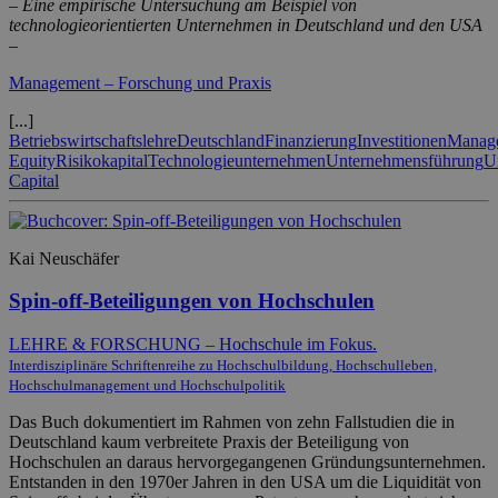
– Eine empirische Untersuchung am Beispiel von
technologieorientierten Unternehmen in Deutschland und den USA
–
Management – Forschung und Praxis
[...]
Betriebswirtschaftslehre
Deutschland
Finanzierung
Investitionen
Manag
Equity
Risikokapital
Technologieunternehmen
Unternehmensführung
U
Capital
Kai Neuschäfer
Spin-off-Beteiligungen von Hochschulen
LEHRE & FORSCHUNG – Hochschule im Fokus.
Interdisziplinäre Schriftenreihe zu Hochschulbildung, Hochschulleben,
Hochschulmanagement und Hochschulpolitik
Das Buch dokumentiert im Rahmen von zehn Fallstudien die in
Deutschland kaum verbreitete Praxis der Beteiligung von
Hochschulen an daraus hervorgegangenen Gründungsunternehmen.
Entstanden in den 1970er Jahren in den USA um die Liquidität von