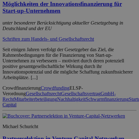
Möglichkeiten der Innovationsfinanzierung für
Start-up-Unternehmen
unter besonderer Berücksichtigung aktueller Gesetzgebung in
Deutschland und der EU
Schriften zum Handels- und Gesellschaftsrecht
Seit einigen Jahren verfolgt der Gesetzgeber das Ziel, die
Rahmenbedingungen für die Finanzierung von Start-up-
Unternehmen zu verbessern – motiviert durch deren potenziell
positive gesamtgesellschaftliche Wirkung durch ihr
Innovationspotenzial und die mögliche Schaffung zukunftssicherer
Arbeitsplätze. [...]
Crowdfinanzierung
Crowdfunding
ELSP-
Verordnung
Gesellschaftsrecht
Gesellschaftsvertrag
GmbH-
Recht
Mitarbeiterbeteiligung
Nachhaltigkeit
Schwarmfinanzierung
Start
Capital
Michael Schuricht
Partnerselektion in Venture-Capital-Netzwerken