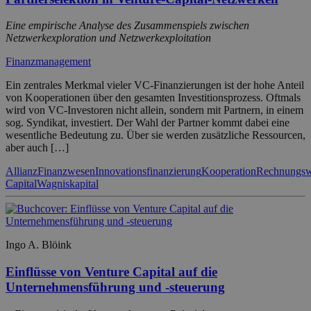
Eine empirische Analyse des Zusammenspiels zwischen
Netzwerkexploration und Netzwerkexploitation
Finanzmanagement
Ein zentrales Merkmal vieler VC-Finanzierungen ist der hohe Anteil
von Kooperationen über den gesamten Investitionsprozess. Oftmals
wird von VC-Investoren nicht allein, sondern mit Partnern, in einem
sog. Syndikat, investiert. Der Wahl der Partner kommt dabei eine
wesentliche Bedeutung zu. Über sie werden zusätzliche Ressourcen,
aber auch […]
Allianz
Finanzwesen
Innovationsfinanzierung
Kooperation
Rechnungs
Capital
Wagniskapital
Ingo A. Blöink
Einflüsse von Venture Capital auf die
Unternehmensführung und -steuerung