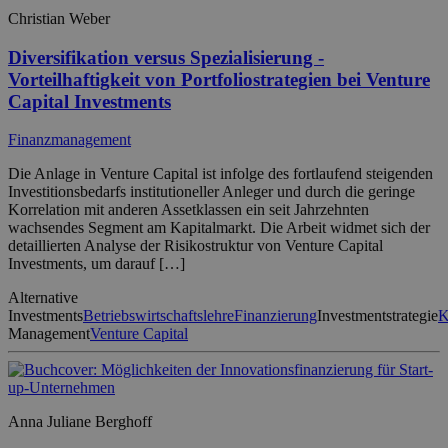
Christian Weber
Diversifikation versus Spezialisierung -
Vorteilhaftigkeit von Portfoliostrategien bei Venture
Capital Investments
Finanzmanagement
Die Anlage in Venture Capital ist infolge des fortlaufend steigenden
Investitionsbedarfs institutioneller Anleger und durch die geringe
Korrelation mit anderen Assetklassen ein seit Jahrzehnten
wachsendes Segment am Kapitalmarkt. Die Arbeit widmet sich der
detaillierten Analyse der Risikostruktur von Venture Capital
Investments, um darauf […]
Alternative
Investments
Betriebswirtschaftslehre
Finanzierung
Investmentstrategie
K
Management
Venture Capital
Anna Juliane Berghoff