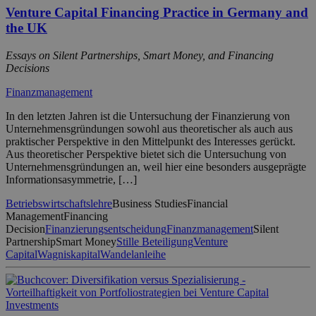
Venture Capital Financing Practice in Germany and
the UK
Essays on Silent Partnerships, Smart Money, and Financing
Decisions
Finanzmanagement
In den letzten Jahren ist die Untersuchung der Finanzierung von
Unternehmensgründungen sowohl aus theoretischer als auch aus
praktischer Perspektive in den Mittelpunkt des Interesses gerückt.
Aus theoretischer Perspektive bietet sich die Untersuchung von
Unternehmensgründungen an, weil hier eine besonders ausgeprägte
Informationsasymmetrie, […]
Betriebswirtschaftslehre
Business Studies
Financial
Management
Financing
Decision
Finanzierungsentscheidung
Finanzmanagement
Silent
Partnership
Smart Money
Stille Beteiligung
Venture
Capital
Wagniskapital
Wandelanleihe