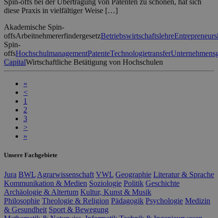
Spin-offs bei der Übertragung von Patenten zu schonen, hat sich
diese Praxis in vielfältiger Weise […]
Akademische Spin-
offs
Arbeitnehmererfindergesetz
Betriebswirtschaftslehre
Entrepreneurs
Spin-
offs
Hochschulmanagement
Patente
Technologietransfer
Unternehmens
Capital
Wirtschaftliche Betätigung von Hochschulen
«
<
1
2
3
>
»
Unsere Fachgebiete
Jura
BWL
Agrarwissenschaft
VWL
Geographie
Literatur & Sprache
Kommunikation & Medien
Soziologie
Politik
Geschichte
Archäologie & Altertum
Kultur, Kunst & Musik
Philosophie
Theologie & Religion
Pädagogik
Psychologie
Medizin
& Gesundheit
Sport & Bewegung