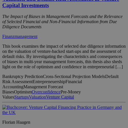
Capital Investments
The Impact of Biases in Management Forecasts and the Relevance
of Selected Financial and Non-Financial Information from Due
Diligence Documents
Finanzmanagement
This book examines the impact of selected due diligence information
on the valuation of venture-backed start-ups and the assessment of
default risks. By investigating the characteristics and consequences
of biases in multi-year management forecasts, this thesis also sheds
light on the role of optimism and confidence in entrepreneurial […]
Bankruptcy Prediction
Cross-Sectional Projection Models
Default
Risk Assessment
Entrepreneuership
Financial
Accounting
Management Forecast
Biases
Optimism
Overconfidence
Pre-Money
Values
Startups
Valuation
Venture Capital
Florian Haagen