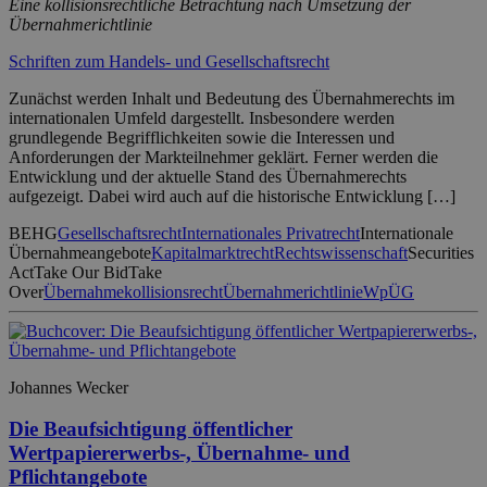
Eine kollisionsrechtliche Betrachtung nach Umsetzung der
Übernahmerichtlinie
Schriften zum Handels- und Gesellschaftsrecht
Zunächst werden Inhalt und Bedeutung des Übernahmerechts im
internationalen Umfeld dargestellt. Insbesondere werden
grundlegende Begrifflichkeiten sowie die Interessen und
Anforderungen der Markteilnehmer geklärt. Ferner werden die
Entwicklung und der aktuelle Stand des Übernahmerechts
aufgezeigt. Dabei wird auch auf die historische Entwicklung […]
BEHG
Gesellschaftsrecht
Internationales Privatrecht
Internationale
Übernahmeangebote
Kapitalmarktrecht
Rechtswissenschaft
Securities
Act
Take Our Bid
Take
Over
Übernahmekollisionsrecht
Übernahmerichtlinie
WpÜG
Johannes Wecker
Die Beaufsichtigung öffentlicher
Wertpapiererwerbs-, Übernahme- und
Pflichtangebote