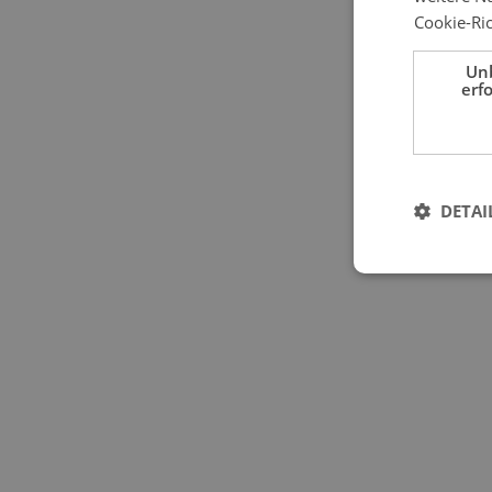
Cookie-Ric
Un
erf
DETAI