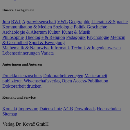
Unsere Fachgebiete
Jura
BWL
Agrarwissenschaft
VWL
Geographie
Literatur & Sprache
Kommunikation & Medien
Soziologie
Politik
Geschichte
Archäologie & Altertum
Kultur, Kunst & Musik
Philosophie
Theologie & Religion
Pädagogik
Psychologie
Medizin
& Gesundheit
Sport & Bewegung
Mathematik & Naturwiss.
Informatik
Technik & Ingenieurwesen
Lebenserinnerungen
Variata
Autorinnen und Autoren
Druckkostenzuschuss
Doktorarbeit verlegen
Masterarbeit
publizieren
Wissenschaftsverlag
Open Access-Publikation
Doktorarbeit drucken
Kontakt und Service
Kontakt
Impressum
Datenschutz
AGB
Downloads
Hochschulen
Sitemap
Verlag Dr. Kovač GmbH