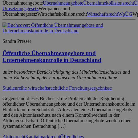
Übernahmeangebote
Übernahmeangebote
Übernahmekollisionsrecht
Ü
Umsetzungsgesetz
Wertpapier- und
Übernahmegesetz
Wirtschaftskollisionsrecht
Wirtschaftsrecht
WpÜG
W
Sandra Presser
Öffentliche Übernahmeangebote und
Unternehmenskontrolle in Deutschland
unter besonderer Berücksichtigung des Minderheitenschutzes und
unter Einbeziehung der europäischen Übernahmerichtlinie
Studienreihe wirtschaftsrechtliche Forschungsergebnisse
Gegenstand dieses Buches ist die Problematik der Regulierung
öffentlicher Übernahmeangebote und der Unternehmenskontrolle im
Hinblick auf den Schutz der Adressaten eines Übernahmeangebots
und den Aktionärsschutz nach einem Kontrollwechsel in der
Aktiengesellschaft. Öffentliche Übernahmeangebote werden einer
systematischen Betrachtung […]
Aktienrecht
Kapitalmarktrecht
Öffentliches