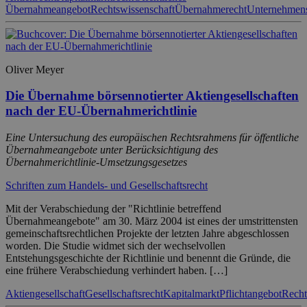
Übernahmeangebot
Rechtswissenschaft
Übernahmerecht
Unternehmens
Oliver Meyer
Die Übernahme börsennotierter Aktiengesellschaften
nach der EU-Übernahmerichtlinie
Eine Untersuchung des europäischen Rechtsrahmens für öffentliche
Übernahmeangebote unter Berücksichtigung des
Übernahmerichtlinie-Umsetzungsgesetzes
Schriften zum Handels- und Gesellschaftsrecht
Mit der Verabschiedung der "Richtlinie betreffend
Übernahmeangebote" am 30. März 2004 ist eines der umstrittensten
gemeinschaftsrechtlichen Projekte der letzten Jahre abgeschlossen
worden. Die Studie widmet sich der wechselvollen
Entstehungsgeschichte der Richtlinie und benennt die Gründe, die
eine frühere Verabschiedung verhindert haben. […]
Aktiengesellschaft
Gesellschaftsrecht
Kapitalmarkt
Pflichtangebot
Recht