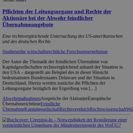
Pflichten der Leitungsorgane und Rechte der
Aktionäre bei der Abwehr feindlicher
Übernahmeangebote
Eine rechtsvergleichende Untersuchung des US-amerikanischen
und des deutschen Rechts
Studienreihe wirtschaftsrechtliche Forschungsergebnisse
Der Autor die Thematik der feindlichen Übernahme von
Kapitalgesellschaften rechtsvergleichend anhand der Situation in
den USA – dargestellt am Beispiel des in dieser Hinsicht
bedeutsamsten Bundesstaates Delaware und der Situation in
Deutschland. Hierzu werden zunächst die Pflichten der
Leitungsorgane bezüglich der Ergreifung von […]
Abwehrmaßnahmen
Ansprüche der Aktionäre
Europäische
Übernahmerichtlinie
Feindliche
Übernahme
Kapitalgesellschaft
Rechtsvergleich
Rechtswissenschaft
Wir