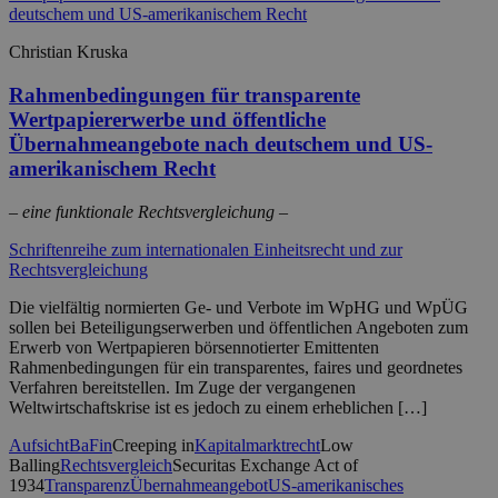
Christian Kruska
Rahmenbedingungen für transparente
Wertpapiererwerbe und öffentliche
Übernahmeangebote nach deutschem und US-
amerikanischem Recht
– eine funktionale Rechtsvergleichung –
Schriftenreihe zum internationalen Einheitsrecht und zur
Rechtsvergleichung
Die vielfältig normierten Ge- und Verbote im WpHG und WpÜG
sollen bei Beteiligungserwerben und öffentlichen Angeboten zum
Erwerb von Wertpapieren börsennotierter Emittenten
Rahmenbedingungen für ein transparentes, faires und geordnetes
Verfahren bereitstellen. Im Zuge der vergangenen
Weltwirtschaftskrise ist es jedoch zu einem erheblichen […]
Aufsicht
BaFin
Creeping in
Kapitalmarktrecht
Low
Balling
Rechtsvergleich
Securitas Exchange Act of
1934
Transparenz
Übernahmeangebot
US-amerikanisches