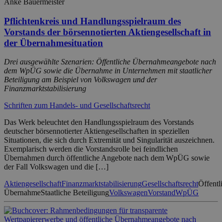
Anke Bauermeister
Pflichtenkreis und Handlungsspielraum des
Vorstands der börsennotierten Aktiengesellschaft in
der Übernahmesituation
Drei ausgewählte Szenarien: Öffentliche Übernahmeangebote nach
dem WpÜG sowie die Übernahme in Unternehmen mit staatlicher
Beteiligung am Beispiel von Volkswagen und der
Finanzmarktstabilisierung
Schriften zum Handels- und Gesellschaftsrecht
Das Werk beleuchtet den Handlungsspielraum des Vorstands
deutscher börsennotierter Aktiengesellschaften in speziellen
Situationen, die sich durch Extremität und Singularität auszeichnen.
Exemplarisch werden die Vorstandsrolle bei feindlichen
Übernahmen durch öffentliche Angebote nach dem WpÜG sowie
der Fall Volkswagen und die […]
Aktiengesellschaft
Finanzmarktstabilisierung
Gesellschaftsrecht
Öffentl
Übernahme
Staatliche Beteiligung
Volkswagen
Vorstand
WpÜG