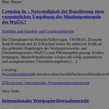
Marc Hauser
Creeping-In – Notwendigkeit der Regulierung einer
vermeintlichen Umgehung der Mindestpreisregeln
des WpÜG?
Schriften zum Handels- und Gesellschaftsrecht
Die Übernahmen bei Porsche/Volkswagen, VW/MAN, Deutsche
Bank/Postbank und ACS/Hochtief haben für zahlreiche Kritik an
den geltenden Regelungen des Wertpapiererwerbs- und
Übernahmegesetzes (WpÜG) zum Pflichtangebot gesorgt. Kritiker
bemängeln, Minderheitsaktionäre würden mit völlig unattraktiven
und unangemessenen Übernahmeangeboten […]
Creeping-
In
Gesellschaftsrecht
Kontrolerwerbsschwellle
Nacherwerb
Parallerwer
Nico Torka
Internationales Wertpapierübernahmerecht