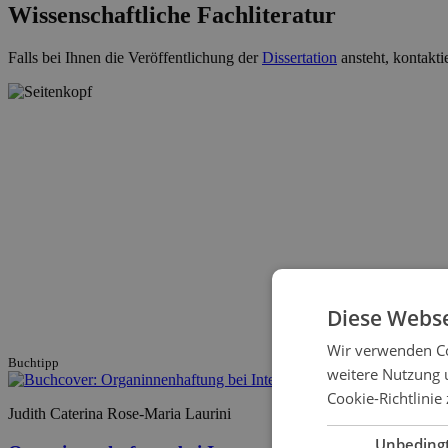
Wissenschaftliche Fachliteratur
Falls bei Ihnen die Veröffentlichung der
Dissertation
ansteht, kontakti
Diese Webse
Wir verwenden Co
Buchtipp
weitere Nutzung 
Cookie-Richtlinie 
Judith Caterina Rose-Maria Laurini
Unbeding