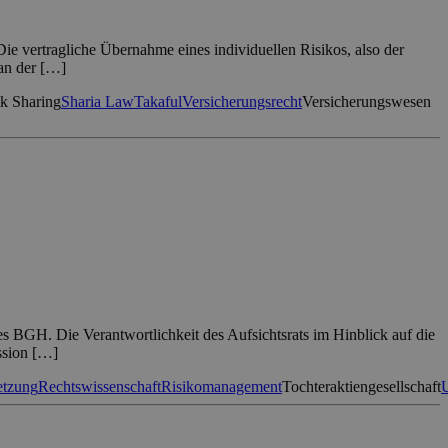
Die vertragliche Übernahme eines individuellen Risikos, also der
 an der […]
k Sharing
Sharia Law
Takaful
Versicherungsrecht
Versicherungswesen
s BGH. Die Verantwortlichkeit des Aufsichtsrats im Hinblick auf die
ssion […]
letzung
Rechtswissenschaft
Risikomanagement
Tochteraktiengesellschaft