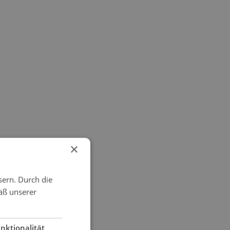
×
sern. Durch die
äß unserer
nktionalität