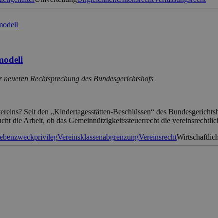
modell
r neueren Rechtsprechung des Bundesgerichtshofs
alvereins? Seit den „Kindertagesstätten-Beschlüssen“ des Bundesgeric
ucht die Arbeit, ob das Gemeinnützigkeitssteuerrecht die vereinsrechtli
ebenzweckprivileg
Vereinsklassenabgrenzung
Vereinsrecht
Wirtschaftlic