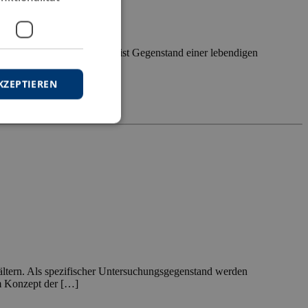
enhaftung zu stellen sind, ist Gegenstand einer lebendigen
KZEPTIEREN
nhaftung
Sorgfaltspflichten
ältern. Als spezifischer Untersuchungsgegenstand werden
em Konzept der […]