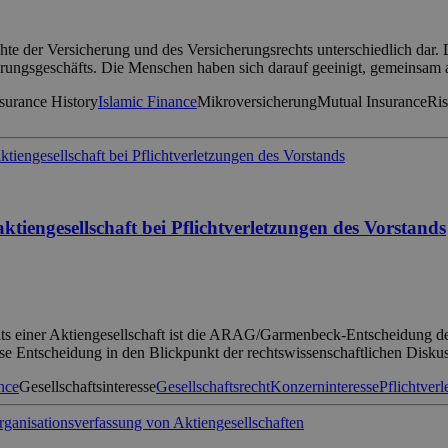
hte der Versicherung und des Versicherungsrechts unterschiedlich dar. 
herungsgeschäfts. Die Menschen haben sich darauf geeinigt, gemeinsam
surance History
Islamic Finance
Mikroversicherung
Mutual Insurance
Ris
aktiengesellschaft bei Pflichtverletzungen des Vorstands
rats einer Aktiengesellschaft ist die ARAG/Garmenbeck-Entscheidung de
e Entscheidung in den Blickpunkt der rechtswissenschaftlichen Disku
nce
Gesellschaftsinteresse
Gesellschaftsrecht
Konzerninteresse
Pflichtver