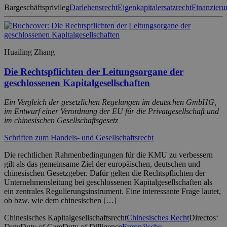
Bargeschäftsprivileg
Darlehensrecht
Eigenkapitalersatzrecht
Finanzieru
Huailing Zhang
Die Rechtspflichten der Leitungsorgane der
geschlossenen Kapitalgesellschaften
Ein Vergleich der gesetzlichen Regelungen im deutschen GmbHG,
im Entwurf einer Verordnung der EU für die Privatgesellschaft und
im chinesischen Gesellschaftsgesetz
Schriften zum Handels- und Gesellschaftsrecht
Die rechtlichen Rahmenbedingungen für die KMU zu verbessern
gilt als das gemeinsame Ziel der europäischen, deutschen und
chinesischen Gesetzgeber. Dafür gelten die Rechtspflichten der
Unternehmensleitung bei geschlossenen Kapitalgesellschaften als
ein zentrales Regulierungsinstrument. Eine interessante Frage lautet,
ob bzw. wie dem chinesischen […]
Chinesisches Kapitalgesellschaftsrecht
Chinesisches Recht
Directos‘
Duty
Duty of Care
Duty of Dilligence
Europäische