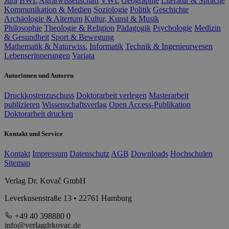
Jura
BWL
Agrarwissenschaft
VWL
Geographie
Literatur & Sprache
Kommunikation & Medien
Soziologie
Politik
Geschichte
Archäologie & Altertum
Kultur, Kunst & Musik
Philosophie
Theologie & Religion
Pädagogik
Psychologie
Medizin
& Gesundheit
Sport & Bewegung
Mathematik & Naturwiss.
Informatik
Technik & Ingenieurwesen
Lebenserinnerungen
Variata
Autorinnen und Autoren
Druckkostenzuschuss
Doktorarbeit verlegen
Masterarbeit
publizieren
Wissenschaftsverlag
Open Access-Publikation
Doktorarbeit drucken
Kontakt und Service
Kontakt
Impressum
Datenschutz
AGB
Downloads
Hochschulen
Sitemap
Verlag Dr. Kovač GmbH
Leverkusenstraße 13 • 22761 Hamburg
+49 40 398880 0
info@verlagdrkovac.de