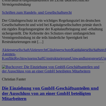
Umstrukturierungsmaßnahmen im Lichte aktienrechtlicher
Vermögensbindung
Schriften zum Handels- und Gesellschaftsrecht
Der Gläubigerschutz ist ein wichtiges Regelungsziel im deutschen
Gesellschaftsrecht und wird bei Kapitalgesellschaften primär durch
ein rigides Regelungsregime der Kapitalaufbringung und -erhaltung
sichergestellt. Die Kehrseite des Schutzes einer umfangreichen
Vermögensbindung ist die teils hinderliche Sperrigkeit bei
Restrukturierungen mit […]
Aktiengesellschaft
Aktienrecht
Gläubigerschutz
Kapitalgesellschaftsrec
Agenten-
Konflikt
Rechtswissenschaft
Umstrukturierung
Umwandlungsgesetz
Um
Christian Fanter
Die Einziehung von GmbH-Geschäftsanteilen und
der Ausschluss von an einer GmbH beteiligten
Mitarbeitern