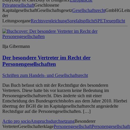
Privatgesellschaft
Geschlossene
Kapitalgesellschaft
Gesellschaftsgesetz
Gesellschaftsrecht
GmbHG
Leit
der
Leitungsorgane
Rechtsvergleichung
Sorgfaltspflicht
SPE
Treuepflicht
Ilja Gibermann
Der besondere Vertreter im Recht der
Personengesellschaften
Schriften zum Handels- und Gesellschaftsrecht
Das Buch befasst sich mit der Rechtsfigur des besonderen
Vertreters. Diese hatte bis vor kurzem keine Bedeutung im
Personengesellschaftsrecht. Dies änderte sich mit einer
Entscheidung des Bundesgerichtshofes aus dem Jahre 2010. Hierbei
übertrug der BGH die im Kapitalgesellschaftsrecht angesiedelte
Rechtsfigur auf die Personengesellschaften. […]
Actio pro socio
Anspruchsdurchsetzung
Besonderer
Vertreter
Gesellschafterklage
Personengesellschaft
Personengesellschaft