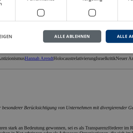
h
 auf Juden in Europa“. Implikationen für die Soziale Arbeit
ürworter des Israel-Boykotts. Auch im Wissenschaftsdiskurs werden kontr
EIGEN
ALLE ABLEHNEN
ALLE A
tige Debatte aufgenommen und am Beispiel der […]
ntizionismus
Hannah Arendt
Holocaustrelativierung
Israelkritik
Neuer An
ter besonderer Berücksichtigung von Unternehmen mit divergierender 
ren stark an Bedeutung gewonnen, sei es als Transparenzförderer im 