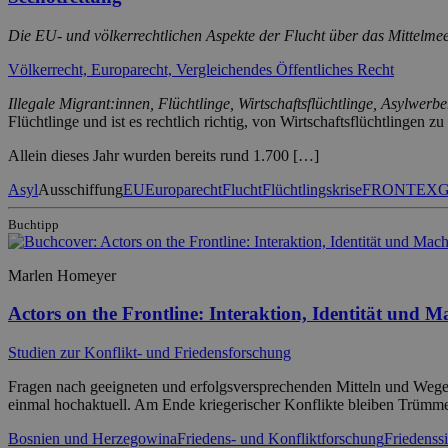
Die EU- und völkerrechtlichen Aspekte der Flucht über das Mittelme
Völkerrecht, Europarecht, Vergleichendes Öffentliches Recht
Illegale Migrant:innen, Flüchtlinge, Wirtschaftsflüchtlinge, Asylwerb
Flüchtlinge und ist es rechtlich richtig, von Wirtschaftsflüchtlingen z
Allein dieses Jahr wurden bereits rund 1.700 […]
Asyl
Ausschiffung
EU
Europarecht
Flucht
Flüchtlingskrise
FRONTEX
G
Buchtipp
Marlen Homeyer
Actors on the Frontline: Interaktion, Identität un
Studien zur Konflikt- und Friedensforschung
Fragen nach geeigneten und erfolgsversprechenden Mitteln und Wegen 
einmal hochaktuell. Am Ende kriegerischer Konflikte bleiben Trümmer
Bosnien und Herzegowina
Friedens- und Konfliktforschung
Friedenss