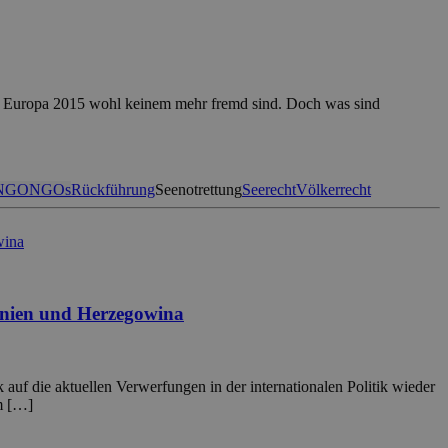
se in Europa 2015 wohl keinem mehr fremd sind. Doch was sind
NGO
NGOs
Rückführung
Seenotrettung
Seerecht
Völkerrecht
osnien und Herzegowina
uf die aktuellen Verwerfungen in der internationalen Politik wieder
em […]