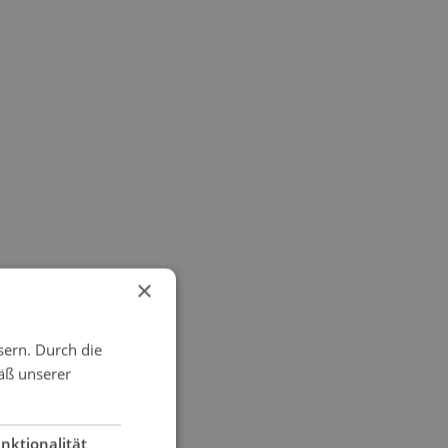
×
sern. Durch die
äß unserer
nktionalität