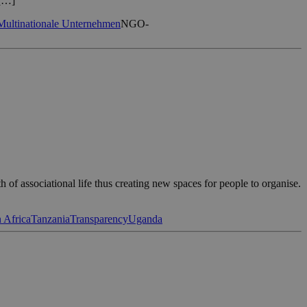
 […]
Multinationale Unternehmen
NGO-
of associational life thus creating new spaces for people to organise.
 Africa
Tanzania
Transparency
Uganda