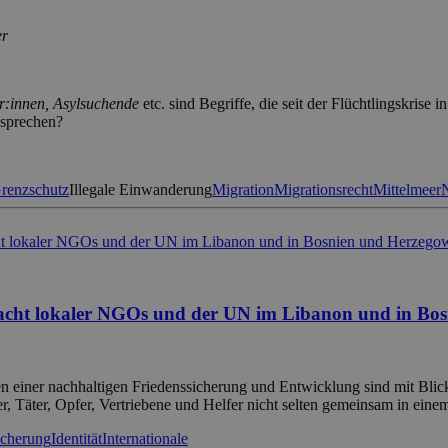
er
er:innen, Asylsuchende
etc. sind Begriffe, die seit der Flüchtlingskri
u sprechen?
renzschutz
Illegale Einwanderung
Migration
Migrationsrecht
Mittelmeer
d Macht lokaler NGOs und der UN im Libanon und in B
einer nachhaltigen Friedenssicherung und Entwicklung sind mit Blick a
, Täter, Opfer, Vertriebene und Helfer nicht selten gemeinsam in ein
icherung
Identität
Internationale