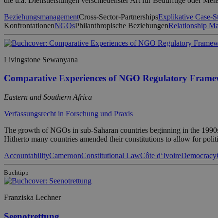
die u.a. Dienstleistungen verschiedenster Art für Bedürftige oder Me
Beziehungsmanagement
Cross-Sector-Partnerships
Explikative Case-S
Konfrontationen
NGOs
Philanthropische Beziehungen
Relationship M
Livingstone Sewanyana
Comparative Experiences of NGO Regulatory Frame
Eastern and Southern Africa
Verfassungsrecht in Forschung und Praxis
The growth of NGOs in sub-Saharan countries beginning in the 1990s, c
Hitherto many countries amended their constitutions to allow for poli
Accountability
Cameroon
Constitutional Law
Côte d‘Ivoire
Democracy
Buchtipp
Franziska Lechner
Seenotrettung