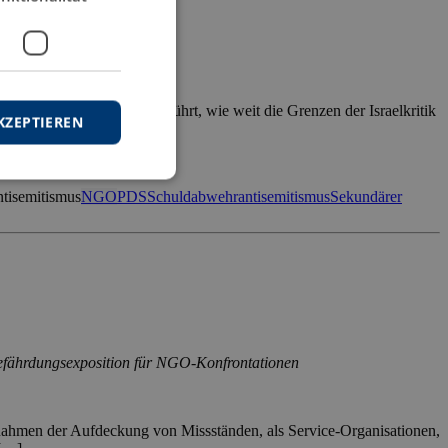
overse Debatten darüber geführt, wie weit die Grenzen der Israelkritik
KZEPTIEREN
tisemitismus
NGO
PDS
Schuldabwehrantisemitismus
Sekundärer
Gefährdungsexposition für NGO-Konfrontationen
Rahmen der Aufdeckung von Missständen, als Service-Organisationen,