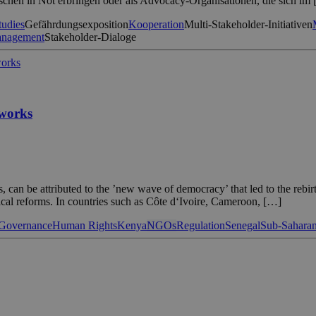
nschen in Not erbringen oder als Advocacy-Organisationen, die sich im
tudies
Gefährdungsexposition
Kooperation
Multi-Stakeholder-Initiativen
anagement
Stakeholder-Dialoge
works
an be attributed to the ’new wave of democracy’ that led to the rebirth 
tical reforms. In countries such as Côte d‘Ivoire, Cameroon, […]
Governance
Human Rights
Kenya
NGOs
Regulation
Senegal
Sub-Saharan