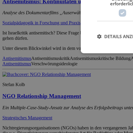
Antisemitismus: Kontinuitäten und Relativierungen
erforderlic
Analyse des Dokumentarfilms „Auserwählt und ausgegrenzt – Der Hass
Sozialpädagogik in Forschung und Praxis
Ist Israelkritik antisemitisch? Diese Frage beschäftigt nicht nur Bef
DETAILS ANZ
gehen dürfen.
Unter diesem Blickwinkel wird in dem vorliegenden Buch eine wich
Antisemitismus
Antisemitismuskritik
Antisemitismuskritische Bildung
A
Antisemitismus
Verschwörungsideologie
Stefan Kolb
NGO Relationship Management
Ein Multiple-Case-Study-Ansatz zur Analyse des Erfolgsbeitrags un
Strategisches Management
Nichtregierungsorganisationen (NGOs) haben in den vergangenen Jah