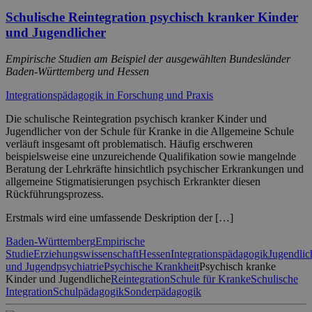
Schulische Reintegration psychisch kranker Kinder
und Jugendlicher
Empirische Studien am Beispiel der ausgewählten Bundesländer
Baden-Württemberg und Hessen
Integrationspädagogik in Forschung und Praxis
Die schulische Reintegration psychisch kranker Kinder und
Jugendlicher von der Schule für Kranke in die Allgemeine Schule
verläuft insgesamt oft problematisch. Häufig erschweren
beispielsweise eine unzureichende Qualifikation sowie mangelnde
Beratung der Lehrkräfte hinsichtlich psychischer Erkrankungen und
allgemeine Stigmatisierungen psychisch Erkrankter diesen
Rückführungsprozess.
Erstmals wird eine umfassende Deskription der […]
Baden-Württemberg
Empirische
Studie
Erziehungswissenschaft
Hessen
Integrationspädagogik
Jugendlic
und Jugendpsychiatrie
Psychische Krankheit
Psychisch kranke
Kinder und Jugendliche
Reintegration
Schule für Kranke
Schulische
Integration
Schulpädagogik
Sonderpädagogik