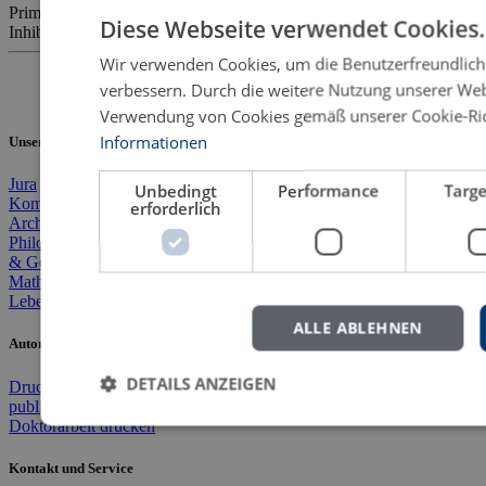
Priming
Psychische Krankheit
Psychologie
Valenzspezifisches
Diese Webseite verwendet Cookies.
Inhibitionsdefizit
Wir verwenden Cookies, um die Benutzerfreundlich
verbessern. Durch die weitere Nutzung unserer We
Verwendung von Cookies gemäß unserer Cookie-Rich
Informationen
Unsere Fachgebiete
Jura
BWL
Agrarwissenschaft
VWL
Geographie
Literatur & Sprache
Unbedingt
Performance
Targe
Kommunikation & Medien
Soziologie
Politik
Geschichte
erforderlich
Archäologie & Altertum
Kultur, Kunst & Musik
Philosophie
Theologie & Religion
Pädagogik
Psychologie
Medizin
& Gesundheit
Sport & Bewegung
Mathematik & Naturwiss.
Informatik
Technik & Ingenieurwesen
Lebenserinnerungen
Variata
ALLE ABLEHNEN
Autorinnen und Autoren
DETAILS ANZEIGEN
Druckkostenzuschuss
Doktorarbeit verlegen
Masterarbeit
publizieren
Wissenschaftsverlag
Open Access-Publikation
Doktorarbeit drucken
Kontakt und Service