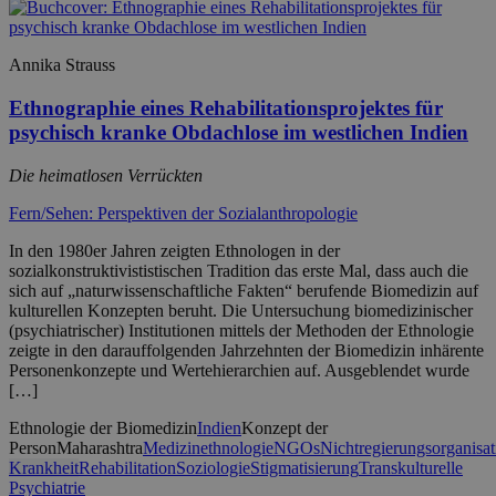
Annika Strauss
Ethnographie eines Rehabilitationsprojektes für
psychisch kranke Obdachlose im westlichen Indien
Die heimatlosen Verrückten
Fern/Sehen: Perspektiven der Sozialanthropologie
In den 1980er Jahren zeigten Ethnologen in der
sozialkonstruktivististischen Tradition das erste Mal, dass auch die
sich auf „naturwissenschaftliche Fakten“ berufende Biomedizin auf
kulturellen Konzepten beruht. Die Untersuchung biomedizinischer
(psychiatrischer) Institutionen mittels der Methoden der Ethnologie
zeigte in den darauffolgenden Jahrzehnten der Biomedizin inhärente
Personenkonzepte und Wertehierarchien auf. Ausgeblendet wurde
[…]
Ethnologie der Biomedizin
Indien
Konzept der
Person
Maharashtra
Medizinethnologie
NGOs
Nichtregierungsorganisat
Krankheit
Rehabilitation
Soziologie
Stigmatisierung
Transkulturelle
Psychiatrie