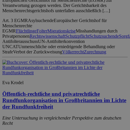
Europäischen Gerichtshof für Menschenrechte (EGMR) zur
Verantwortung gezogen werden. Der Gerichtsbarkeit des
Menschenrechtsgerichtshofs unterfallen ausschließlich […]
Art. 3 EGMR
Asylsuchende
Europäischer Gerichtshof für
Menschenrechte
EGMR
Flüchtlinge
Folter
Migrationskrise
Misshandlungen durch
Privatpersonen
Rechtswissenschaft
Schutzpflicht
Schutzsuchende
Sorgfa
Antifolterausschuss
UN-Antifolterkonvention
UNCAT
Unmenschliche oder erniedrigende Behandlung oder
Strafe
Verbot der Zurückweisung
Völkerrecht
Zurechnung
Eva Krodel
Öffentlich-rechtliche und privatrechtliche
Rundfunkorganisation in Großbritannien im Lichte
der Rundfunkfreiheit
Eine Untersuchung in vergleichender Perspektive zum deutschen
Recht