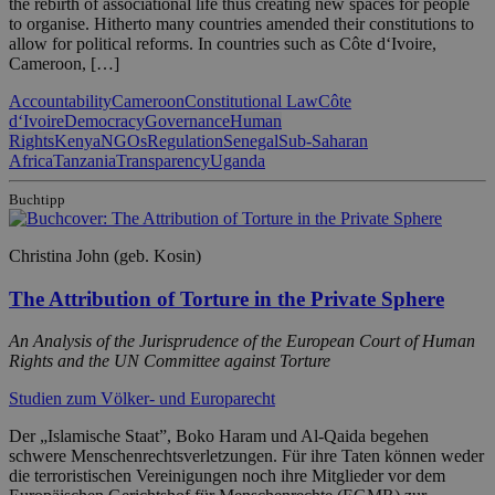
the rebirth of associational life thus creating new spaces for people
to organise. Hitherto many countries amended their constitutions to
allow for political reforms. In countries such as Côte d‘Ivoire,
Cameroon, […]
Accountability
Cameroon
Constitutional Law
Côte
d‘Ivoire
Democracy
Governance
Human
Rights
Kenya
NGOs
Regulation
Senegal
Sub-Saharan
Africa
Tanzania
Transparency
Uganda
Buchtipp
Christina John (geb. Kosin)
The Attribution of Torture in the Private Sphere
An Analysis of the Jurisprudence of the European Court of Human
Rights and the UN Committee against Torture
Studien zum Völker- und Europarecht
Der „Islamische Staat”, Boko Haram und Al-Qaida begehen
schwere Menschenrechtsverletzungen. Für ihre Taten können weder
die terroristischen Vereinigungen noch ihre Mitglieder vor dem