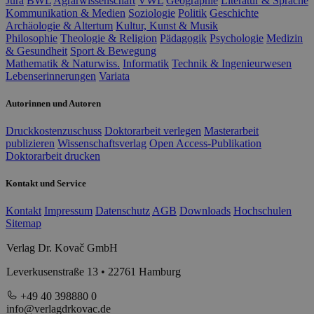
Jura
BWL
Agrarwissenschaft
VWL
Geographie
Literatur & Sprache
Kommunikation & Medien
Soziologie
Politik
Geschichte
Archäologie & Altertum
Kultur, Kunst & Musik
Philosophie
Theologie & Religion
Pädagogik
Psychologie
Medizin
& Gesundheit
Sport & Bewegung
Mathematik & Naturwiss.
Informatik
Technik & Ingenieurwesen
Lebenserinnerungen
Variata
Autorinnen und Autoren
Druckkostenzuschuss
Doktorarbeit verlegen
Masterarbeit
publizieren
Wissenschaftsverlag
Open Access-Publikation
Doktorarbeit drucken
Kontakt und Service
Kontakt
Impressum
Datenschutz
AGB
Downloads
Hochschulen
Sitemap
Verlag Dr. Kovač GmbH
Leverkusenstraße 13 • 22761 Hamburg
+49 40 398880 0
info@verlagdrkovac.de