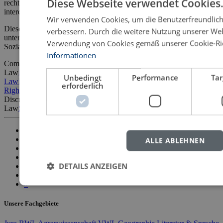
Diese Webseite verwendet Cookies
rechtliches Unterfangen, sondern erfordert Beiträge aus
interdisziplinären und multidisziplinären Perspektiven.
Wir verwenden Cookies, um die Benutzerfreundlich
Diese Sammlung von zum Nachdenken anregenden Aufsätzen
verbessern. Durch die weitere Nutzung unserer We
untersucht zahlreiche unterschiedliche Themen, von Arbeits-,
Verwendung von Cookies gemäß unserer Cookie-Rich
Sozial-, Familien-, EU- und internationalem […]
Informationen
Competition
Law
Datenschutz
Datenschutzrecht
Europarecht
European
Unbedingt
Performance
Tar
Law
Familienrecht
Family Law
Genetic Testing
Human
erforderlich
Rights
Kinderrechte
Menschenrechte
Nada Bodiroga-Vukobrat
Non-
Discrimination
Politikwissenschaften
Rechtswissenschaften
Social
Law
Sozialrecht
Sozialwissenschaften
Wettbewerbsrecht
«
<
ALLE ABLEHNEN
1
2
DETAILS ANZEIGEN
3
>
»
Unsere Fachgebiete