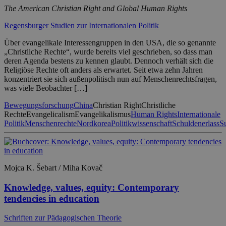
The American Christian Right and Global Human Rights
Regensburger Studien zur Internationalen Politik
Über evangelikale Interessengruppen in den USA, die so genannte
„Christliche Rechte“, wurde bereits viel geschrieben, so dass man
deren Agenda bestens zu kennen glaubt. Dennoch verhält sich die
Religiöse Rechte oft anders als erwartet. Seit etwa zehn Jahren
konzentriert sie sich außenpolitisch nun auf Menschenrechtsfragen,
was viele Beobachter […]
Bewegungsforschung
China
Christian Right
Christliche
Rechte
Evangelicalism
Evangelikalismus
Human Rights
Internationale
Politik
Menschenrechte
Nordkorea
Politikwissenschaft
Schuldenerlass
S
Mojca K. Šebart / Miha Kovač
Knowledge, values, equity: Contemporary
tendencies in education
Schriften zur Pädagogischen Theorie