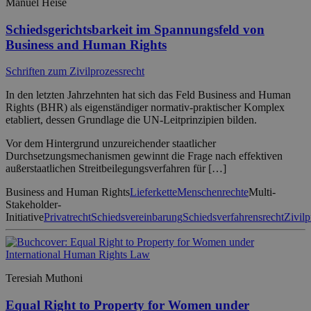
Manuel Heise
Schiedsgerichtsbarkeit im Spannungsfeld von
Business and Human Rights
Schriften zum Zivilprozessrecht
In den letzten Jahrzehnten hat sich das Feld Business and Human
Rights (BHR) als eigenständiger normativ-praktischer Komplex
etabliert, dessen Grundlage die UN-Leitprinzipien bilden.
Vor dem Hintergrund unzureichender staatlicher
Durchsetzungsmechanismen gewinnt die Frage nach effektiven
außerstaatlichen Streitbeilegungsverfahren für […]
Business and Human Rights
Lieferkette
Menschenrechte
Multi-
Stakeholder-
Initiative
Privatrecht
Schiedsvereinbarung
Schiedsverfahrensrecht
Zivilp
Teresiah Muthoni
Equal Right to Property for Women under