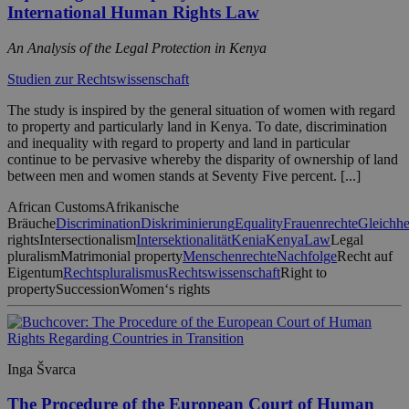
International Human Rights Law
An Analysis of the Legal Protection in Kenya
Studien zur Rechtswissenschaft
The study is inspired by the general situation of women with regard
to property and particularly land in Kenya. To date, discrimination
and inequality with regard to property and land in particular
continue to be pervasive whereby the disparity of ownership of land
between men and women stands at Seventy Five percent. [...]
African Customs
Afrikanische
Bräuche
Discrimination
Diskriminierung
Equality
Frauenrechte
Gleichhe
rights
Intersectionalism
Intersektionalität
Kenia
Kenya
Law
Legal
pluralism
Matrimonial property
Menschenrechte
Nachfolge
Recht auf
Eigentum
Rechtspluralismus
Rechtswissenschaft
Right to
property
Succession
Women‘s rights
Inga Švarca
The Procedure of the European Court of Human