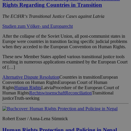
Rights Regarding Countries in Transition
The ECtHR‘s Transitional Justice Cases against Latvia
Studien zum Völker- und Europarecht
After the collapse of the Soviet Union, all post-communist states in
Europe were countries in transition facing specific judicial problems
when they acceded to the European Convention on Human Rights.
These new Member States applied various transitional justice tools
resulting in numerous applications examined by the European Court
of […]
Alternative Dispute Resolution
Countries in transition
European
Convention on Human Rights
European Court of Human
Rights
Human Rights
Latvia
Procedure of the European Court of
Human Rights
Rechtswissenschaft
Reconciliation
Transitional
justice
Truth-seeking
Robert Esser / Anna-Lena Sümnick
Human Rights Protection and Policing in Nepal