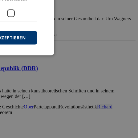
 Wagners
Ring des Nibelungen
in seiner Gesamtheit dar. Um Wagners
[…]
yse
Trompete
Tuba
Wagnertuba
KZEPTIEREN
Republik (DDR)
hatte in seinen kunsttheoretischen Schriften und in seinem
it wegen der […]
 Geschichte
Oper
Parteiapparat
Revolutionsästhetik
Richard
heorem