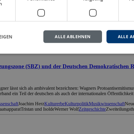
h
Publikation von Michael Linus Bock das Blechblasregister in Richard
lziehen, ist es wichtig, die Geschichte der einzelnen Instrumente des 
chaft
Posaune
Richard Wagner
Ring des Nibelungen
Systematische Anal
EIGEN
ALLE ABLEHNEN
ALLE A
tzungszone (SBZ) und der Deutschen Demokratischen 
ner lässt sich als ambivalent bezeichnen: Wagners Protoantisemitismus 
band ein Teil der deutschen als auch der internationalen Öffentlichke
ssenschaft
Joachim Herz
Kulturerbe
Kulturpolitik
Musikwissenschaft
Neue
aatsapparat
Tristan und Isolde
Werner Wolf
Zeitgeschichte
Zweiteilungst