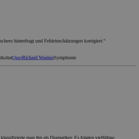
chees hinterfragt und Fehleinschätzungen korrigiert.“
kzitat
Oper
Richard Wagner
Symphonie
lassifizierte man ihn als Dramatiker. Es folgten vielfältige