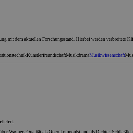
ung mit dem aktuellen Forschungsstand. Hierbei werden verbreitete Klis
itionstechnik
Künstlerfreundschaft
Musikdrama
Musikwissenschaft
Musi
liefert.
 über Wagners Qualität als Opernkomponist und als Dichter. Schließlich k