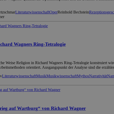
tzschmar
Literaturwissenschaft
Oper
Reinhold Bechstein
Rezeptionsgesc
her
ichard Wagners Ring-Tetralogie
che Weise Religion in Richard Wagners Ring-Tetralogie konstruiert wird.
 Arbeitsmethoden orientiert. Ausgangspunkt der Analyse sind die erzäh
iv
Literaturwissenschaft
Musik
Musikwissenschaft
Mythos
Narrativität
Narr
krieg auf Wartburg“ von Richard Wagner