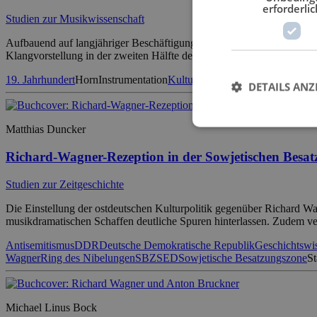
erforderlic
Studien zur Musikwissenschaft
Aufbauend auf langjähriger Beschäftigung mit dem Thema stellt die 
Klangvorstellung in der zweiten Hälfte des 19. Jahrhunderts nachzuvol
19. Jahrhundert
Horn
Instrumentation
Kulturwissenschaft
Musikwissens
DETAILS ANZ
Matthias Duncker
Richard-Wagner-Rezeption in der Sowjetischen Besa
Studien zur Zeitgeschichte
Die Einstellung der ostdeutschen Kulturpolitik gegenüber Richard Wag
musikdramatischen Schaffen deutliche Spuren hinterlassen. Zudem ver
Antisemitismus
DDR
Deutsche Demokratische Republik
Geschichtswi
Wagner
Ring des Nibelungen
SBZ
SED
Sowjetische Besatzungszone
St
Michael Linus Bock