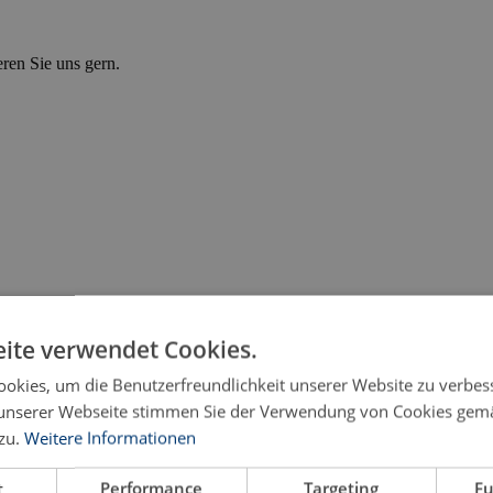
eren Sie uns gern.
ite verwendet Cookies.
okies, um die Benutzerfreundlichkeit unserer Website zu verbes
unserer Webseite stimmen Sie der Verwendung von Cookies gem
zu.
Weitere Informationen
ibelungen
t
Performance
Targeting
Fu