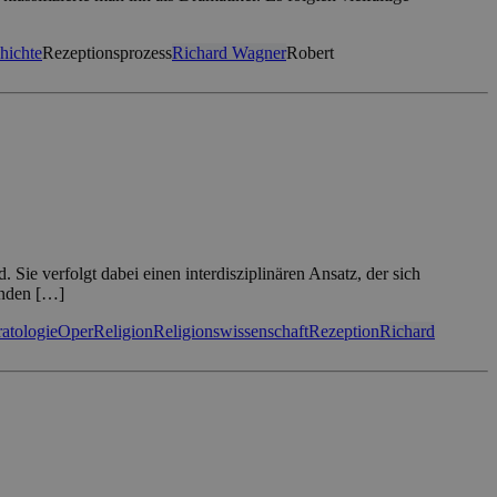
hichte
Rezeptionsprozess
Richard Wagner
Robert
 Sie verfolgt dabei einen interdisziplinären Ansatz, der sich
lenden […]
atologie
Oper
Religion
Religionswissenschaft
Rezeption
Richard