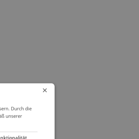
×
sern. Durch die
äß unserer
nktionalität