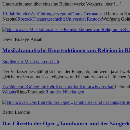
Untersuchungen über einzelne Bühnenwerke Wagners, über […]
19. Jahrhundert
Aufführungsrezeption
Drama
Germanistik
Hermann Kre
Nespital
Rostock
Theatergeschichte
Universität Rostock
Wolfgang Golt
David Boakye-Ansah
Musikdramatische Konstruktionen von Religion in R
Studien zur Musikwissenschaft
Der Verfasser beschäftigt sich mit der Frage, ob, und wenn ja auf wel
gleichermaßen an musik-, religions-, und literaturwissenschaftlichen
Erzähltheorie
Götter
Gott
Held
Konstruktion
Kulturwissenschaft
Leitmot
Wagner
Ring-Tetralogie
Ring des Nibelungen
Bernd Laroche
Das Libretto der Oper „Tannhäuser und der Sänger