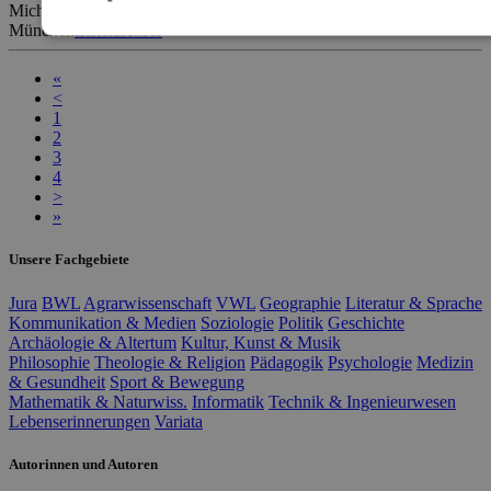
Michael-Hofkirche
Theologie
Wilhelmsgymnasium
München
Zisterzienser
«
<
1
2
3
4
>
»
Unsere Fachgebiete
Jura
BWL
Agrarwissenschaft
VWL
Geographie
Literatur & Sprache
Kommunikation & Medien
Soziologie
Politik
Geschichte
Archäologie & Altertum
Kultur, Kunst & Musik
Philosophie
Theologie & Religion
Pädagogik
Psychologie
Medizin
& Gesundheit
Sport & Bewegung
Mathematik & Naturwiss.
Informatik
Technik & Ingenieurwesen
Lebenserinnerungen
Variata
Autorinnen und Autoren