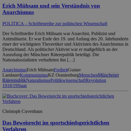
Erich Mühsam und sein Verständnis von
Anarchismus
POLITICA – Schriftenreihe zur politischen Wissenschaft
Der Schriftsteller Erich Mühsam war Anarchist, Publizist und
Antimilitarist. Er war Ende des 19. und Anfang des 20. Jahrhunderts
einer der wichtigsten Theoretiker und Aktivisten des Anarchismus in
Deutschland. Als politischer Aktivist war er maßgeblich an der
Ausrufung der Münchner Räterepublik beteiligt. Die
Nationalsozialisten verhafteten ihn […]
Anarchismus
Erich Mühsam
Freiheit
Gustav
Landauer
Kommunismus
KZ Oranienburg
Menschen
Münchener
Räterepublik
Naturalismus
Politikwissenschaft
Revolution
1918/19
Staat
Christoph Cuvenhaus
Das Beweisrecht im sportschiedsgerichtlichen
Verfahren