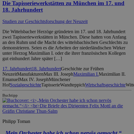
Die Tapisseriewerkstätten zu München im 17. und
18. Jahrhundert
Studien zur Geschichtsforschung der Neuzeit
Die Wittelsbacher Herzöge gründeten im 17. und 18. Jahrhundert
zwei Tapisseriewerkstätten in München. Diese hatten von Anfang
an den Ruhm und die Macht des wittelsbachischen Geschlechts zu
demonstrieren. Seien es die Arbeiten der niederländischen Wirker
unter Herzog Maximilian I. oder die ihrer französischen Kollegen
gut einhundert Jahre später […]
17. Jahrhundert
18. Jahrhundert
Geschichte zur Frühen
Neuzeit
Manufakturen
Max III. Joseph
Maximilian I.
Maximilian II.
Emanuel
Max IV. Joseph
Münchener
Hof
Sozialgeschichte
Tapisserie
Wandteppich
Wirtschaftsgeschichte
Witt
Buchtipp
Philipp Toman
„Mein Orchester habe ich schon nervös gemacht.“