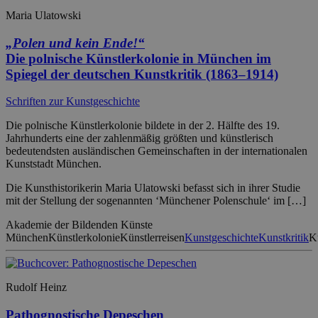
Maria Ulatowski
„Polen und kein Ende!“
Die polnische Künstlerkolonie in München im
Spiegel der deutschen Kunstkritik (1863–1914)
Schriften zur Kunstgeschichte
Die polnische Künstlerkolonie bildete in der 2. Hälfte des 19.
Jahrhunderts eine der zahlenmäßig größten und künstlerisch
bedeutendsten ausländischen Gemeinschaften in der internationalen
Kunststadt München.
Die Kunsthistorikerin Maria Ulatowski befasst sich in ihrer Studie
mit der Stellung der sogenannten ‘Münchener Polenschule‘ im […]
Akademie der Bildenden Künste
München
Künstlerkolonie
Künstlerreisen
Kunstgeschichte
Kunstkritik
Ku
Rudolf Heinz
Pathognostische Depeschen