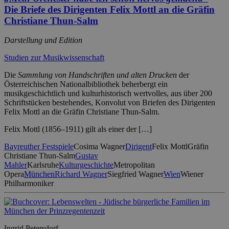
Die Briefe des Dirigenten Felix Mottl an die Gräfin
Christiane Thun-Salm
Darstellung und Edition
Studien zur Musikwissenschaft
Die
Sammlung von Handschriften und alten Drucken
der
Österreichischen Nationalbibliothek beherbergt ein
musikgeschichtlich und kulturhistorisch wertvolles, aus über 200
Schriftstücken bestehendes, Konvolut von Briefen des Dirigenten
Felix Mottl an die Gräfin Christiane Thun-Salm.
Felix Mottl (1856–1911) gilt als einer der […]
Bayreuther Festspiele
Cosima Wagner
Dirigent
Felix Mottl
Gräfin
Christiane Thun-Salm
Gustav
Mahler
Karlsruhe
Kulturgeschichte
Metropolitan
Opera
München
Richard Wagner
Siegfried Wagner
Wien
Wiener
Philharmoniker
Ingrid Petersdorf