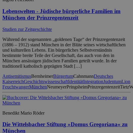
Lebenswelten - Jüdische bürgerliche Familien im
München der Prinzregentenzeit
Studien zur Zeitgeschichte
Während der sogenannten „goldenen Tage“ der Prinzregentenzeit
(1886 – 1912) stand München in der Blüte seines wirtschaftlichen
und kulturellen Lebens. Ein bürgerliches Selbstverständnis
bestimmte breite Teile der Gesellschaft, das auch von den in
München ansässigen jüdischen Familien geteilt wurde. In der
traditionell katholisch geprägten Stadt […]
Antisemitismus
Bernheimer
Bürgertum
Cahnmann
Deutsches
Kaiserreich
Geschichtswissenschaft
Identität
Integration
Judentum
Lion
Feuchtwanger
München
Neumeyer
Pringsheim
Prinzregentenzeit
Tietz
Wi
Benedikt Mario Röder
Die Wittelsbacher Stiftung »Domus Gregoriana« zu
München