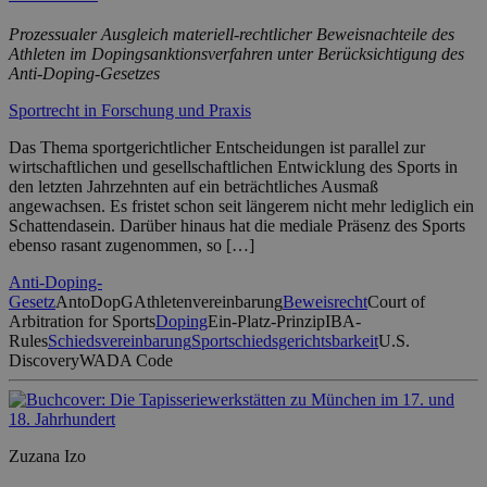
Prozessualer Ausgleich materiell-rechtlicher Beweisnachteile des
Athleten im Dopingsanktionsverfahren unter Berücksichtigung des
Anti-Doping-Gesetzes
Sportrecht in Forschung und Praxis
Das Thema sportgerichtlicher Entscheidungen ist parallel zur
wirtschaftlichen und gesellschaftlichen Entwicklung des Sports in
den letzten Jahrzehnten auf ein beträchtliches Ausmaß
angewachsen. Es fristet schon seit längerem nicht mehr lediglich ein
Schattendasein. Darüber hinaus hat die mediale Präsenz des Sports
ebenso rasant zugenommen, so […]
Anti-Doping-
Gesetz
AntoDopG
Athletenvereinbarung
Beweisrecht
Court of
Arbitration for Sports
Doping
Ein-Platz-Prinzip
IBA-
Rules
Schiedsvereinbarung
Sportschiedsgerichtsbarkeit
U.S.
Discovery
WADA Code
Zuzana Izo