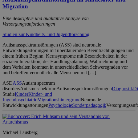
Migration
Eine deskriptive und qualitative Analyse von
Versorgungsanforderungen
Studien zur Kindheits- und Jugendforschung
Autismusspektrumstörungen (ASS) sind neuronale
Entwicklungsstörungen mit überdauernden Beeinträchtigungen und
einem frühen Beginn. Kernsymptome mit Besonderheiten in der
sozialen Interaktion, der Handlungsplanung, Wahrnehmung und
dem Verhalten kommen in unterschiedlichen Schweregraden vor
und betreffen vermutlich alle Menschen mit […]
ASD
ASS
Autism spectrum
disorders
Autismusspektrum
Autismusspektrumstörungen
Diagnostik
Di
Studie
Kinder
Kinder- und
Jugendpsychiatrie
Migrationshintergrund
Neuronale
Entwicklungsstörungen
Psychologie
Sonderpädagogik
Versorgungsanf
Michael Lausberg