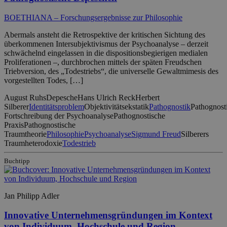
BOETHIANA – Forschungsergebnisse zur Philosophie
Abermals ansteht die Retrospektive der kritischen Sichtung des
überkommenen Intersubjektivismus der Psychoanalyse – derzeit
schwächelnd eingelassen in die dispositionsbegierigen medialen
Proliferationen –, durchbrochen mittels der späten Freudschen
Triebversion, des „Todestriebs“, die universelle Gewaltmimesis des
vorgestellten Todes, […]
August Ruhs
Depesche
Hans Ulrich Reck
Herbert
Silberer
Identitätsproblem
Objektivitätsekstatik
Pathognostik
Pathognost
Fortschreibung der Psychoanalyse
Pathognostische
Praxis
Pathognostische
Traumtheorie
Philosophie
Psychoanalyse
Sigmund Freud
Silberers
Traumheterodoxie
Todestrieb
Buchtipp
Jan Philipp Adler
Innovative Unternehmensgründungen im Kontext
von Individuum, Hochschule und Region