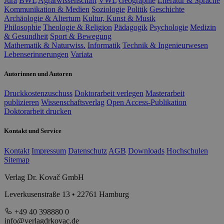
Jura
BWL
Agrarwissenschaft
VWL
Geographie
Literatur & Sprache
Kommunikation & Medien
Soziologie
Politik
Geschichte
Archäologie & Altertum
Kultur, Kunst & Musik
Philosophie
Theologie & Religion
Pädagogik
Psychologie
Medizin
& Gesundheit
Sport & Bewegung
Mathematik & Naturwiss.
Informatik
Technik & Ingenieurwesen
Lebenserinnerungen
Variata
Autorinnen und Autoren
Druckkostenzuschuss
Doktorarbeit verlegen
Masterarbeit
publizieren
Wissenschaftsverlag
Open Access-Publikation
Doktorarbeit drucken
Kontakt und Service
Kontakt
Impressum
Datenschutz
AGB
Downloads
Hochschulen
Sitemap
Verlag Dr. Kovač GmbH
Leverkusenstraße 13 • 22761 Hamburg
+49 40 398880 0
info@verlagdrkovac.de