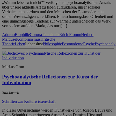
„Warum leben wir nicht?“ verfolgt den psychoanalytischen Ansatz,
über unsere aktuelle Art zu leben aufzuklären, unser soziales
Verhalten einzuordnen und den Menschen der Postmoderne in
seinen Wesenszügen zu erklären. Eine schonungslose Offenheit und
eine unnachgiebige Tendenz zur Wahrheit unterscheiden das Werk
von vielem auf dem Markt, das nur […]
Adorno
Biophilie
Corona-Pandemie
Erich Fromm
Herbert
Marcuse
Konformismus
Kritische
Theorie
Leben
Lebenslust
Philosophie
Postmoderne
Psyche
Psychoanaly
Markus Grun
Psychoanalytische Reflexionen zur Kunst der
Individuation
Stückwerk
Schriften zur Kulturwissenschaft
In dieser Untersuchung werden Kunstwerke von Joseph Beuys und
Arno Schmidt (im geringeren Ausmaß von Damien Hirst und