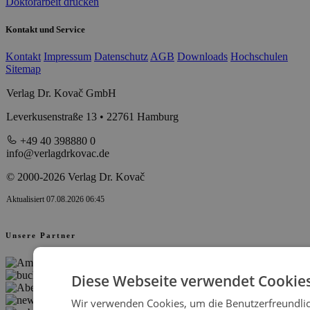
Doktorarbeit drucken
Kontakt und Service
Kontakt
Impressum
Datenschutz
AGB
Downloads
Hochschulen
Sitemap
Verlag Dr. Kovač GmbH
Leverkusenstraße 13 • 22761 Hamburg
+49 40 398880 0
info@verlagdrkovac.de
© 2000-2026 Verlag Dr. Kovač
Aktualisiert 07.08.2026 06:45
Unsere Partner
Diese Webseite verwendet Cookies
Wir verwenden Cookies, um die Benutzerfreundlic