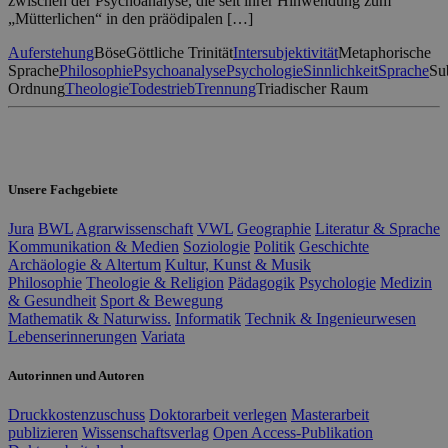
zwischen der Psychoanalyse, die seit ihrer Hinwendung zum
„Mütterlichen“ in den präödipalen […]
Auferstehung
Böse
Göttliche Trinität
Intersubjektivität
Metaphorische
Sprache
Philosophie
Psychoanalyse
Psychologie
Sinnlichkeit
Sprache
Su
Ordnung
Theologie
Todestrieb
Trennung
Triadischer Raum
Unsere Fachgebiete
Jura
BWL
Agrarwissenschaft
VWL
Geographie
Literatur & Sprache
Kommunikation & Medien
Soziologie
Politik
Geschichte
Archäologie & Altertum
Kultur, Kunst & Musik
Philosophie
Theologie & Religion
Pädagogik
Psychologie
Medizin
& Gesundheit
Sport & Bewegung
Mathematik & Naturwiss.
Informatik
Technik & Ingenieurwesen
Lebenserinnerungen
Variata
Autorinnen und Autoren
Druckkostenzuschuss
Doktorarbeit verlegen
Masterarbeit
publizieren
Wissenschaftsverlag
Open Access-Publikation