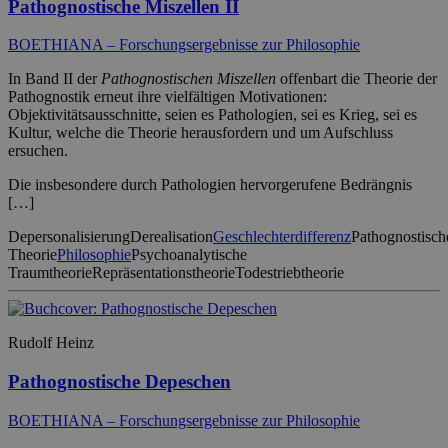
Pathognostische Miszellen II
BOETHIANA – Forschungsergebnisse zur Philosophie
In Band II der
Pathognostischen Miszellen
offenbart die Theorie der
Pathognostik erneut ihre vielfältigen Motivationen:
Objektivitätsausschnitte, seien es Pathologien, sei es Krieg, sei es
Kultur, welche die Theorie herausfordern und um Aufschluss
ersuchen.
Die insbesondere durch Pathologien hervorgerufene Bedrängnis
[…]
Depersonalisierung
Derealisation
Geschlechterdifferenz
Pathognostisch
Theorie
Philosophie
Psychoanalytische
Traumtheorie
Repräsentationstheorie
Todestriebtheorie
Rudolf Heinz
Pathognostische Depeschen
BOETHIANA – Forschungsergebnisse zur Philosophie