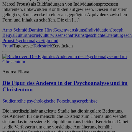
Marcel Proust) als Bildfindungen von Individuationsprozessen
inhärenten, unbewußten Konflikten aufgewiesen. Diesen Künstlern
gelingt es, Kunstwerke in einer ausgeprägten Äquivalenz zwischen
Form und Inhalt zu schaffen. Die ein […]
Arno Schmidt
Damien Hirst
Gegenwartskunst
Individuation
Joseph
Beuys
Kulturtheorie
Kulturwissenschaft
Kunstgeschichte
Literaturgesch
Proust
Psychoanalyse
Sigmund
Freud
Tagesreste
Todestrieb
Zerstücken
Andrea Filova
Die Figur des Anderen in der Psychoanalyse und im
Christentum
Studienreihe psychologische Forschungsergebnisse
Die interdisziplinär angelegte Studie hat die singuläre Bedeutung
des Anderen für die menschliche Existenz zum Thema und wendet
sich an das interessierte Fachpublikum aus beiden Bereichen. Dabei
ist die Verfasserin um eine vorsichtige Annäherung bemüht