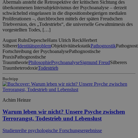
Abermals ansteht die Retrospektive der kritischen Sichtung des
überkommenen Intersubjektivismus der Psychoanalyse – derzeit
schwächelnd eingelassen in die dispositionsbegierigen medialen
Proliferationen –, durchbrochen mittels der späten Freudschen
Triebversion, des „Todestriebs“, die universelle Gewaltmimesis des
vorgestellten Todes, […]
August Ruhs
Depesche
Hans Ulrich Reck
Herbert
Silberer
Identitätsproblem
Objektivitätsekstatik
Pathognostik
Pathognost
Fortschreibung der Psychoanalyse
Pathognostische
Praxis
Pathognostische
Traumtheorie
Philosophie
Psychoanalyse
Sigmund Freud
Silberers
Traumheterodoxie
Todestrieb
Buchtipp
Achim Heinze
Warum leben wir nicht? Unsere Psyche zwischen
Terrorangst, Todestrieb und Lebenslust
Studienreihe psychologische Forschungsergebnisse