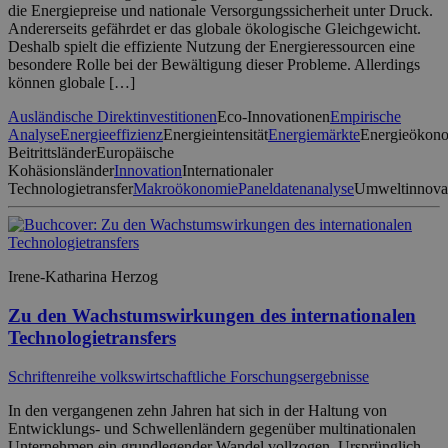
die Energiepreise und nationale Versorgungssicherheit unter Druck.
Andererseits gefährdet er das globale ökologische Gleichgewicht.
Deshalb spielt die effiziente Nutzung der Energieressourcen eine
besondere Rolle bei der Bewältigung dieser Probleme. Allerdings
können globale […]
Ausländische Direktinvestitionen
Eco-Innovationen
Empirische
Analyse
Energieeffizienz
Energieintensität
Energiemärkte
Energieökon
Beitrittsländer
Europäische
Kohäsionsländer
Innovation
Internationaler
Technologietransfer
Makroökonomie
Paneldatenanalyse
Umweltinnova
Irene-Katharina Herzog
Zu den Wachstumswirkungen des internationalen
Technologietransfers
Schriftenreihe volkswirtschaftliche Forschungsergebnisse
In den vergangenen zehn Jahren hat sich in der Haltung von
Entwicklungs- und Schwellenländern gegenüber multinationalen
Unternehmen ein grundlegender Wandel vollzogen. Ursprünglich