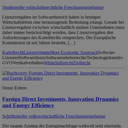
Studienreihe wirtschaftsrechtliche Forschungsergebnisse
Lizenzvergaben im Softwarebereich haben in heutigen
Wirtschaftsleben eine herausragende Bedeutung erlangt. Gerade bei
Lizenzvergaben zwischen wirtschaftlich starken Unternehmen muss
daher immer berücksichtigt werden, dass Lizenzvergaben den
Anforderungen des Kartellrechts entsprechen. Die Europäische
Kommission ist seit Jahren bestrebt, […]
Kartellrecht
Lizenzvergabe
More Economic Approach
Software-
Lizenzen
Softwarelizenz
Softwareurheberrechte
Technologietransfer-
GVO
Vertikalverhältnis
Wirtschaftsrecht
Zivilrecht
Deniz Erdem
Foreign Direct Investments, Innovation Dynamics
and Energy Efficiency
Schriftenreihe volkswirtschaftliche Forschungsergebnisse
Der rasante Anstieg der Energienachfrage weltweit setzt einerseits