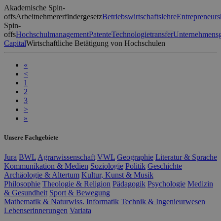
Akademische Spin-
offs
Arbeitnehmererfindergesetz
Betriebswirtschaftslehre
Entrepreneurs
Spin-
offs
Hochschulmanagement
Patente
Technologietransfer
Unternehmens
Capital
Wirtschaftliche Betätigung von Hochschulen
«
<
1
2
3
>
»
Unsere Fachgebiete
Jura
BWL
Agrarwissenschaft
VWL
Geographie
Literatur & Sprache
Kommunikation & Medien
Soziologie
Politik
Geschichte
Archäologie & Altertum
Kultur, Kunst & Musik
Philosophie
Theologie & Religion
Pädagogik
Psychologie
Medizin
& Gesundheit
Sport & Bewegung
Mathematik & Naturwiss.
Informatik
Technik & Ingenieurwesen
Lebenserinnerungen
Variata