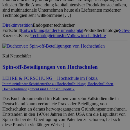
kritisiert für die Anwendung kapitalintensiver Produktionstechniken,
sind multinationale Unternehmen heute als Lieferanten moderner
Technologien sehr willkommene […]
Direktinvestition
Endogener technischer
Fortschritt
Entwicklungsländer
Humankapital
Produkttechnologie
Schwe
Kuznets-Kurve
Technologietransfer
Volkswirtschaftslehre
Kai Neuschäfer
Spin-off-Beteiligungen von Hochschulen
LEHRE & FORSCHUNG – Hochschule im Fokus.
Interdisziplinäre Schriftenreihe zu Hochschulbildung, Hochschulleben,
Hochschulmanagement und Hochschulpolitik
Das Buch dokumentiert im Rahmen von zehn Fallstudien die in
Deutschland kaum verbreitete Praxis der Beteiligung von
Hochschulen an daraus hervorgegangenen Gründungsunternehmen.
Entstanden in den 1970er Jahren in den USA um die Liquidität von
Spin-offs bei der Übertragung von Patenten zu schonen, hat sich
diese Praxis in vielfältiger Weise […]