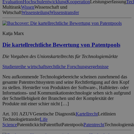
Evaluation
Hochschulentwicklung
Kooperation
Leistungserfassung
Tec
Multirank
Wissen
Wissenschaft und
Wirtschaft
Wissensteilung
Wissenstransfer
Katja Marx
Die kartellrechtliche Bewertung von Patentpools
Die Vorgaben des Unionskartellrechts für Technologiemärkte
Studienreihe wirtschaftsrechtliche Forschungsergebnisse
Neu aufkommende Technologiebereiche scheinen zunehmend das
gesamte Patentrechtssystem und seine Rechtfertigung auf den Kopf
zu stellen. Hersteller von Produkten der Software-, Halbleiter- oder
Informations- und Kommunikationstechnologie sehen sich aufgrund
der Schnelllebigkeit der Branchen und der Komplexität der
Produkte mit einer schier nicht […]
Art. 101 AZUV
Genetische Diagnostik
Kartellrecht
Leitlinien
Technologietransfer
Life
Science
Patentdickicht
Patentflut
Patentpools
Patentrecht
Technologiemä