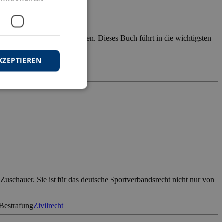
altprävention
ale Aufgabe der Straftheorien. Dieses Buch führt in die wichtigsten
KZEPTIEREN
sttheorie der
 Zuschauer. Sie ist für das deutsche Sportverbandsrecht nicht nur von
Bestrafung
Zivilrecht