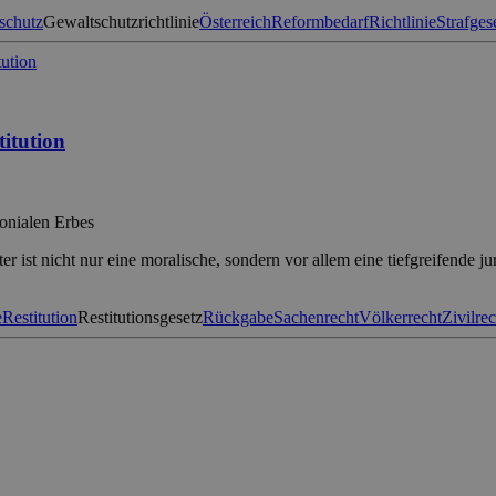
schutz
Gewaltschutzrichtlinie
Österreich
Reformbedarf
Richtlinie
Strafges
itution
lonialen Erbes
ist nicht nur eine moralische, sondern vor allem eine tiefgreifende j
e
Restitution
Restitutionsgesetz
Rückgabe
Sachenrecht
Völkerrecht
Zivilrec