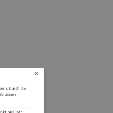
×
sern. Durch die
äß unserer
nktionalität