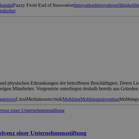
skandal
Fuzzy Front End of Innovation
Innovation
Innovationsfähigkeit
I
skultur
nd physischen Erkrankungen der betroffenen Beschäftigten. Deren Leis
brigen Mitarbeiter. Vorgesetzte unterliegen deshalb bereits aus Gründen
etenzen
Lüssi
Mediationstechnik
Mobbing
Mobbingprävention
Mobbingv
olvenz einer Unternehmensstiftung