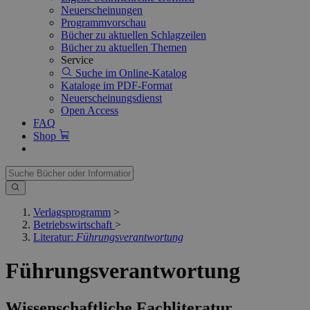
Neuerscheinungen
Programmvorschau
Bücher zu aktuellen Schlagzeilen
Bücher zu aktuellen Themen
Service
Suche im Online-Katalog
Kataloge im PDF-Format
Neuerscheinungsdienst
Open Access
FAQ
Shop
Verlagsprogramm
>
Betriebswirtschaft
>
Literatur:
Führungsverantwortung
Führungsverantwortung
Wissenschaftliche Fachliteratur