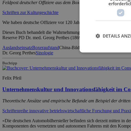
Feldpost deutscher Offiziere aus dem Boxeraufstand 1900–1901
erforderlic
Schriften zur Kulturgeschichte
Wie haben deutsche Offiziere vor 120 Jahren das Einsatzland Chin
Dieses Buch behandelt die Wahrnehmung des Boxeraufstandes (1900-19
DETAILS ANZ
Reserve PD Dr. med. Georg Perthes (1869-1927). In einem […]
Auslandseinsatz
Boxeraufstand
China-Bild
Einsatzerfahrung
Exotismus
Dr. Georg Perthes
Sinologie
Buchtipp
Felix Pfeil
Unternehmenskultur und Innovationsfähigkeit im Co
Theoretische Ansätze und empirische Befunde am Beispiel der dritten
Schriftenreihe innovative betriebswirtschaftliche Forschung und Praxi
»Die deutschen Automobilhersteller befinden sich derzeit mitten in 
Komponenten des vernetzten und autonomen Fahrens mit den Komponen