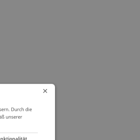
×
sern. Durch die
äß unserer
nktionalität