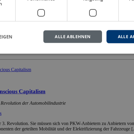
h
a wahrgenommen?
01) durch zwei ausgewählte Offiziere, den Heeresoffizier Hauptmann 
EIGEN
ALLE ABLEHNEN
ALLE A
Feldpost
Fremdheit
Geschichtswissenschaft
HPTM Alexander Feldt
Kultu
nscious Capitalism
 Revolution der Automobilindustrie
s
der 3. Revolution. Sie müssen sich von PKW-Anbietern zu Anbietern von
ten der geteilten Mobilität und der Elektrifizierung der Fahrzeuge 