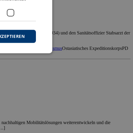
Alexander Feldt (1869-1934) und den Sanitätsoffizier Stabsarzt der
KZEPTIEREN
rgeschichte
Offizier
Orientalismus
Ostasiatisches Expeditionskorps
PD
 nachhaltigen Mobilitätslösungen weiterentwickeln und die
[…]