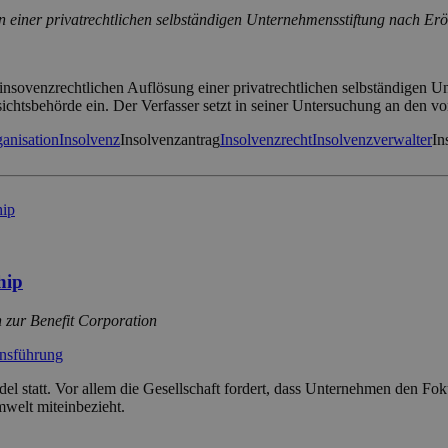
einer privatrechtlichen selbständigen Unternehmensstiftung nach Erö
insovenzrechtlichen Auflösung einer privatrechtlichen selbständigen Un
fsichtsbehörde ein. Der Verfasser setzt in seiner Untersuchung an den
anisation
Insolvenz
Insolvenzantrag
Insolvenzrecht
Insolvenzverwalter
In
hip
 zur Benefit Corporation
ensführung
del statt. Vor allem die Gesellschaft fordert, dass Unternehmen den Fo
mwelt miteinbezieht.