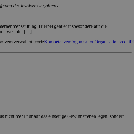
ffnung des Insolvenzverfahrens
ternehmensstiftung. Hierbei geht er insbesondere auf die
 von Uwe John […]
solvenzverwaltertheorie
Kompetenzen
Organisation
Organisationsrecht
Pf
kus nicht mehr nur auf das einseitige Gewinnstreben legen, sondern