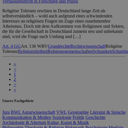
Verfassungsrecht in Forschung und Praxis
Religiöse Toleranz erschien in Deutschland lange Zeit als
selbstverständlich – wohl auch aufgrund eines schwindenden
Interesses an religiösen Fragen im Zuge eines zunehmenden
Atheismus. Doch mit dem Aufkommen von Religionen und Sekten,
die für die Gesellschaft in Deutschland zumeist neu und unbekannt
sind, wird die Frage nach Umfang und […]
Art. 4 GG
Art. 136 WRV
Grundrechte
Rechtswissenschaft
Religiöse
Toleranz
Religionsfreiheit
Religionsgemeinschaften
Schranken
Schutzbe
«
<
1
2
>
»
Unsere Fachgebiete
Jura
BWL
Agrarwissenschaft
VWL
Geographie
Literatur & Sprache
Kommunikation & Medien
Soziologie
Politik
Geschichte
Archäologie & Altertum
Kultur, Kunst & Musik
Philosophie
Theologie & Religion
Pädagogik
Psychologie
Medizin