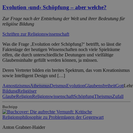
Evolution ›und‹ Schöpfung – aber welche?
Zur Frage nach der Entstehung der Welt und ihrer Bedeutung für
religiöse Bildung
Schriften zur Religionswissenschaft
Was die Frage ‚Evolution oder Schöpfung?‘ betrifft, so lässt die
Faktenlage der heutigen Wissenschaften noch viele Spielräume
offen, die durch unterschiedliche Deutungen und vielfältige
Glaubensinhalte gefüllt werden können, ja müssen.
Deren Vertreter bilden ein breites Spektrum, das vom Kreationismus
sowie Intelligent Design und […]
Agnostizismus
Atheismus
Deismus
Evolution
Glaubensfreiheit
Gott
Lehr
Bildung
Religiöser
Glaube
Religion
Religionswissenschaft
Schöpfung
Theismus
Zufall
Buchtipp
Anton Grabner-Haider