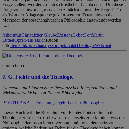
Frage stellen, wer der Gott des christlichen Glaubens ist. Um diese
Frage zu beantworten, muss aber zunächst einmal der Begriff „Gott“
als Wort der Alltagssprache geklärt werden. Dazu müssen die
Methoden der sprachanalytischen Philosophie angewandt werden.
[...]
Atheismus
Christlicher Glaube
Existenz
Gebet
Gott
Martin
Luther
Opfer
Paul Tillich
Rudolf
Otto
Semantik
Sprachanalyse
Subjektivität
Theologie
Wahrheit
Guido Ghia
J. G. Fichte und die Theologie
Elemente und Figuren einer theologischen Interpretations- und
Wirkungsgeschichte von Fichtes Philosophie
BOETHIANA – Forschungsergebnisse zur Philosophie
Dieses Buch will die Rezeption von Fichtes Philosophie in der
Theologie erforschen, und zwar um einerseits zu erkunden, was die
Philosophie daraus zu lernen vermag, und um andererseits zu
eruieren, welche Bedeutung Fichte für die Theologie haben konnte