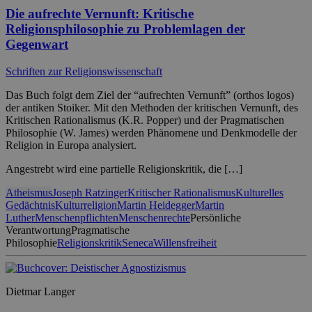
Die aufrechte Vernunft: Kritische
Religionsphilosophie zu Problemlagen der
Gegenwart
Schriften zur Religionswissenschaft
Das Buch folgt dem Ziel der “aufrechten Vernunft” (orthos logos)
der antiken Stoiker. Mit den Methoden der kritischen Vernunft, des
Kritischen Rationalismus (K.R. Popper) und der Pragmatischen
Philosophie (W. James) werden Phänomene und Denkmodelle der
Religion in Europa analysiert.
Angestrebt wird eine partielle Religionskritik, die […]
Atheismus
Joseph Ratzinger
Kritischer Rationalismus
Kulturelles
Gedächtnis
Kulturreligion
Martin Heidegger
Martin
Luther
Menschenpflichten
Menschenrechte
Persönliche
Verantwortung
Pragmatische
Philosophie
Religionskritik
Seneca
Willensfreiheit
Dietmar Langer