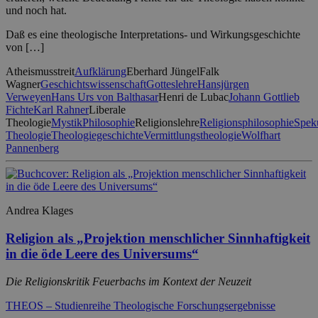
und noch hat.
Daß es eine theologische Interpretations- und Wirkungsgeschichte
von […]
Atheismusstreit
Aufklärung
Eberhard Jüngel
Falk
Wagner
Geschichtswissenschaft
Gotteslehre
Hansjürgen
Verweyen
Hans Urs von Balthasar
Henri de Lubac
Johann Gottlieb
Fichte
Karl Rahner
Liberale
Theologie
Mystik
Philosophie
Religionslehre
Religionsphilosophie
Speku
Theologie
Theologiegeschichte
Vermittlungstheologie
Wolfhart
Pannenberg
Andrea Klages
Religion als „Projektion menschlicher Sinnhaftigkeit
in die öde Leere des Universums“
Die Religionskritik Feuerbachs im Kontext der Neuzeit
THEOS – Studienreihe Theologische Forschungsergebnisse