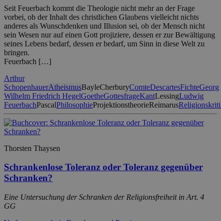
Seit Feuerbach kommt die Theologie nicht mehr an der Frage
vorbei, ob der Inhalt des christlichen Glaubens vielleicht nichts
anderes als Wunschdenken und Illusion sei, ob der Mensch nicht
sein Wesen nur auf einen Gott projiziere, dessen er zur Bewältigung
seines Lebens bedarf, dessen er bedarf, um Sinn in diese Welt zu
bringen.
Feuerbach […]
Arthur
Schopenhauer
Atheismus
Bayle
Cherbury
Comte
Descartes
Fichte
Georg
Wilhelm Friedrich Hegel
Goethe
Gottesfrage
Kant
Lessing
Ludwig
Feuerbach
Pascal
Philosophie
Projektionstheorie
Reimarus
Religionskrit
Thorsten Thaysen
Schrankenlose Toleranz oder Toleranz gegenüber
Schranken?
Eine Untersuchung der Schranken der Religionsfreiheit in Art. 4
GG