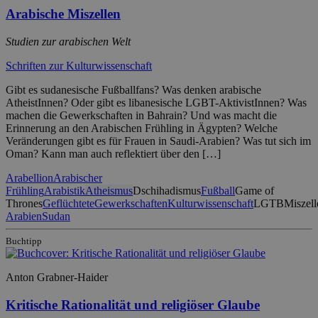
Arabische Miszellen
Studien zur arabischen Welt
Schriften zur Kulturwissenschaft
Gibt es sudanesische Fußballfans? Was denken arabische
AtheistInnen? Oder gibt es libanesische LGBT-AktivistInnen? Was
machen die Gewerkschaften in Bahrain? Und was macht die
Erinnerung an den Arabischen Frühling in Ägypten? Welche
Veränderungen gibt es für Frauen in Saudi-Arabien? Was tut sich im
Oman? Kann man auch reflektiert über den […]
Arabellion
Arabischer
Frühling
Arabistik
Atheismus
Dschihadismus
Fußball
Game of
Thrones
Geflüchtete
Gewerkschaften
Kulturwissenschaft
LGTB
Miszell
Arabien
Sudan
Buchtipp
Anton Grabner-Haider
Kritische Rationalität und religiöser Glaube