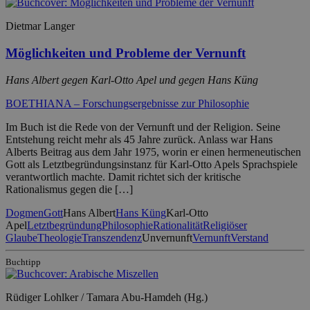
Dietmar Langer
Möglichkeiten und Probleme der Vernunft
Hans Albert gegen Karl-Otto Apel und gegen Hans Küng
BOETHIANA – Forschungsergebnisse zur Philosophie
Im Buch ist die Rede von der Vernunft und der Religion. Seine
Entstehung reicht mehr als 45 Jahre zurück. Anlass war Hans
Alberts Beitrag aus dem Jahr 1975, worin er einen hermeneutischen
Gott als Letztbegründungsinstanz für Karl-Otto Apels Sprachspiele
verantwortlich machte. Damit richtet sich der kritische
Rationalismus gegen die […]
Dogmen
Gott
Hans Albert
Hans Küng
Karl-Otto
Apel
Letztbegründung
Philosophie
Rationalität
Religiöser
Glaube
Theologie
Transzendenz
Unvernunft
Vernunft
Verstand
Buchtipp
Rüdiger Lohlker / Tamara Abu-Hamdeh (Hg.)