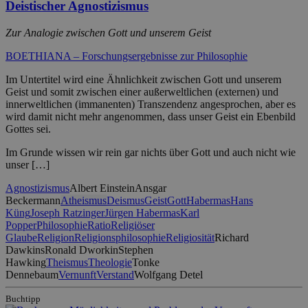
Deistischer Agnostizismus
Zur Analogie zwischen Gott und unserem Geist
BOETHIANA – Forschungsergebnisse zur Philosophie
Im Untertitel wird eine Ähnlichkeit zwischen Gott und unserem
Geist und somit zwischen einer außerweltlichen (externen) und
innerweltlichen (immanenten) Transzendenz angesprochen, aber es
wird damit nicht mehr angenommen, dass unser Geist ein Ebenbild
Gottes sei.
Im Grunde wissen wir rein gar nichts über Gott und auch nicht wie
unser […]
Agnostizismus
Albert Einstein
Ansgar
Beckermann
Atheismus
Deismus
Geist
Gott
Habermas
Hans
Küng
Joseph Ratzinger
Jürgen Habermas
Karl
Popper
Philosophie
Ratio
Religiöser
Glaube
Religion
Religionsphilosophie
Religiosität
Richard
Dawkins
Ronald Dworkin
Stephen
Hawking
Theismus
Theologie
Tonke
Dennebaum
Vernunft
Verstand
Wolfgang Detel
Buchtipp