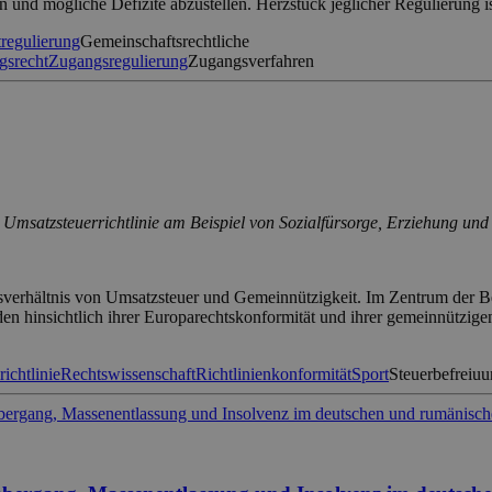
 und mögliche Defizite abzustellen. Herzstück jeglicher Regulierung i
tregulierung
Gemeinschaftsrechtliche
gsrecht
Zugangsregulierung
Zugangsverfahren
Umsatzsteuerrichtlinie am Beispiel von Sozialfürsorge, Erziehung und
erhältnis von Umsatzsteuer und Gemeinnützigkeit. Im Zentrum der Be
en hinsichtlich ihrer Europarechtskonformität und ihrer gemeinnützi
ichtlinie
Rechtswissenschaft
Richtlinienkonformität
Sport
Steuerbefreiu