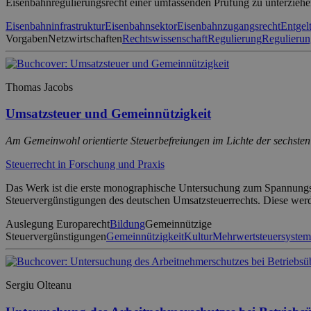
Eisenbahnregulierungsrecht einer umfassenden Prüfung zu unterziehen
Eisenbahninfrastruktur
Eisenbahnsektor
Eisenbahnzugangsrecht
Entgel
Vorgaben
Netzwirtschaften
Rechtswissenschaft
Regulierung
Regulierun
Thomas Jacobs
Umsatzsteuer und Gemeinnützigkeit
Am Gemeinwohl orientierte Steuerbefreiungen im Lichte der sechsten 
Steuerrecht in Forschung und Praxis
Das Werk ist die erste monographische Untersuchung zum Spannungsv
Steuervergünstigungen des deutschen Umsatzsteuerrechts. Diese werd
Auslegung Europarecht
Bildung
Gemeinnützige
Steuervergünstigungen
Gemeinnützigkeit
Kultur
Mehrwertsteuersystemr
Sergiu Olteanu