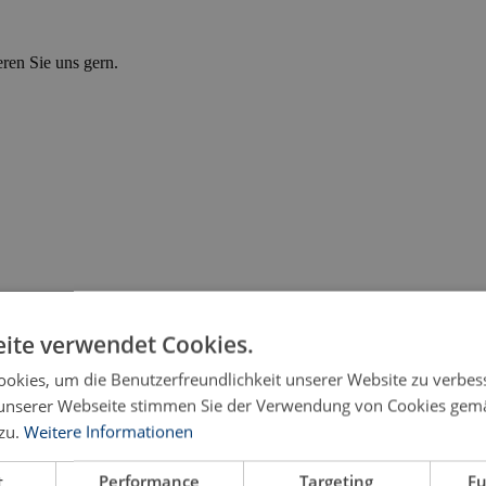
eren Sie uns gern.
ite verwendet Cookies.
okies, um die Benutzerfreundlichkeit unserer Website zu verbes
unserer Webseite stimmen Sie der Verwendung von Cookies gem
zu.
Weitere Informationen
ksichtigung betrieblicher Mitbestimmung
t
Performance
Targeting
Fu