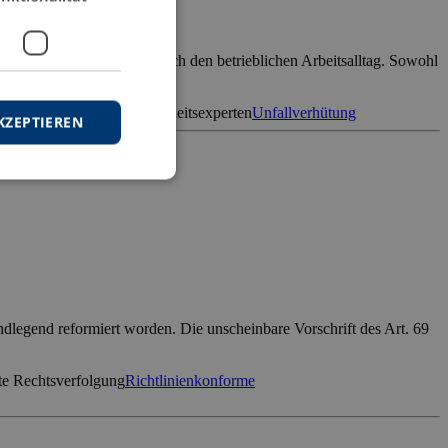
aftliche Leben, sondern auch den betrieblichen Arbeitsalltag. Sowohl
VG
Gesundheitsschutz
Sicherheitsexperten
Unfallverhütung
KZEPTIEREN
ndlegend reformiert worden. Die unscheinbare Vorschrift des Art. 69
te Rechtsverfolgung
Richtlinienkonforme