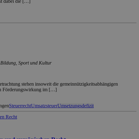
st dabei die […]
 Bildung, Sport und Kultur
trachtung stehen insoweit die gemeinnützigkeitsabhängigen
gen Förderungswirkung im […]
ungen
Steuerrecht
Umsatzsteuer
Umsetzungsdefizit