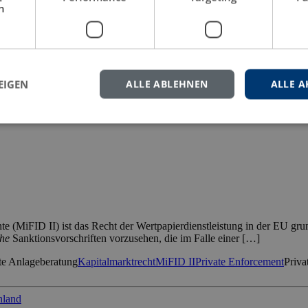
h
estimmen gesundheitsschützende Maßnahmen nicht nur das zivilgesellsch
triebsrat als Interessenorganisation der zu schützenden Belegschaft […]
ssicherheit
ArbSchG
ASiG
Betriebliche Mitbestimmung
Betriebsrat
Betr
EIGEN
ALLE ABLEHNEN
ALLE A
e (MiFID II) ist das Recht der Wertpapierdienstleistung in der EU gru
che
Sanktionsvorschriften vorzusehen, die im Falle einer […]
te Anlageberatung
Kapitalmarktrecht
MiFID II
Private Enforcement
Priva