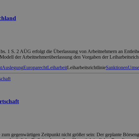
chland
bs. 1 S. 2 AÜG erfolgt die Überlassung von Arbeitnehmern an Entleih
e Modell der Arbeitnehmerüberlassung den Vorgaben der Leiharbeitsrich
t
Auslegung
Europarecht
Leiharbeit
Leiharbeitsrichtlinie
Sanktionen
Umse
rtschaft
te zum gegenwärtigen Zeitpunkt nicht größer sein: Der geplante Börs