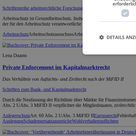
erforderlic
Schriftenreihe arbeitsrechtliche Forschungsergebnisse
Arbeitsschutz ist Gesundheitsschutz. Insbesondere in Krisenzeiten b
der für den Arbeitsschutz verantwortliche Arbeitgeber als auch der Be
Arbeitsschutz
Arbeitsschutzausschuss
Arbeitsschutzorganisation
Arbeit
DETAILS ANZ
Lena Daams
Private Enforcement im Kapitalmarktrecht
Das Verhältnis von Aufsichts- und Zivilrecht nach der MiFID II
Schriften zum Bank- und Kapitalmarktrecht
Durch die Neufassung der Richtlinie über Märkte für Finanzinstrument
Abs. 2 UAbs. 3 MiFID II verpflichtet die Mitgliedstaaten,
zivilrechtli
Anlegerschutz
Art. 69 Abs. 2 UAbs. 3 MiFID II
Europarecht
Fehlerhaf
Auslegung
Schadensersatzansprüche
Wohlverhaltenspflichten