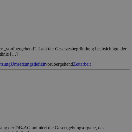
er „vorübergehend“. Laut der Gesetzesbegründung beabsichtigte der
tlinie […]
tzung
Umsetzungsdefizit
vorübergehend
Zeitarbeit
engang der DB-AG animiert die Gesetzgebungsorgane, das