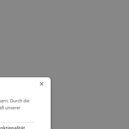
×
sern. Durch die
äß unserer
nktionalität