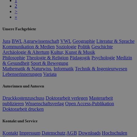
1
2
>
»
Unsere Fachgebiete
Jura
BWL
Agrarwissenschaft
VWL
Geographie
Literatur & Sprache
Kommunikation & Medien
Soziologie
Politik
Geschichte
Archäologie & Altertum
Kultur, Kunst & Musik
Philosophie
Theologie & Religion
Pädagogik
Psychologie
Medizin
& Gesundheit
Sport & Bewegung
Mathematik & Naturwiss.
Informatik
Technik & Ingenieurwesen
Lebenserinnerungen
Variata
Autorinnen und Autoren
Druckkostenzuschuss
Doktorarbeit verlegen
Masterarbeit
publizieren
Wissenschaftsverlag
Open Access-Publikation
Doktorarbeit drucken
Kontakt und Service
Kontakt
Impressum
Datenschutz
AGB
Downloads
Hochschulen