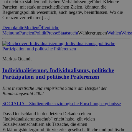
hat nicht zu stabilen politischen Verhältnissen geführt. Kleinere
Parteien, mit stark unterschiedlichen Zielen, könnten die
Regierungspolitik wesentlich, auch negativ, beeinflussen. Wo die
Grenzen vertretbarer […]
Demokratie
Medien
Öffentliche
Meinung
Parteien
Politik
Presse
Staatsrecht
Wählergruppen
Wahlen
Wirts
Markus Quandt
Individualisierung, Individualismus, politische
Partizipation und politische Präferenzen
Eine theoretische und empirische Studie am Beispiel der
Bundestagswahl 2002
SOCIALIA – Studienreihe soziologische Forschungsergebnisse
Dass Deutschland in den letzten Dekaden einen
"Individualisierungsschub" erlebt habe, gilt vielen
Sozialwissenschaftlern als Tatsache, die einen
Erklärungshintergrund für vielerlei gesellschaftliche und politische