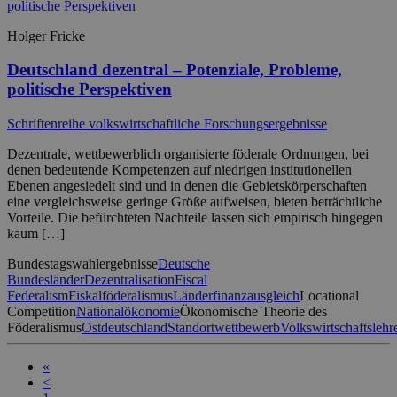
Holger Fricke
Deutschland dezentral – Potenziale, Probleme,
politische Perspektiven
Schriftenreihe volkswirtschaftliche Forschungsergebnisse
Dezentrale, wettbewerblich organisierte föderale Ordnungen, bei
denen bedeutende Kompetenzen auf niedrigen institutionellen
Ebenen angesiedelt sind und in denen die Gebietskörperschaften
eine vergleichsweise geringe Größe aufweisen, bieten beträchtliche
Vorteile. Die befürchteten Nachteile lassen sich empirisch hingegen
kaum […]
Bundestagswahlergebnisse
Deutsche
Bundesländer
Dezentralisation
Fiscal
Federalism
Fiskalföderalismus
Länderfinanzausgleich
Locational
Competition
Nationalökonomie
Ökonomische Theorie des
Föderalismus
Ostdeutschland
Standortwettbewerb
Volkswirtschaftslehr
«
<