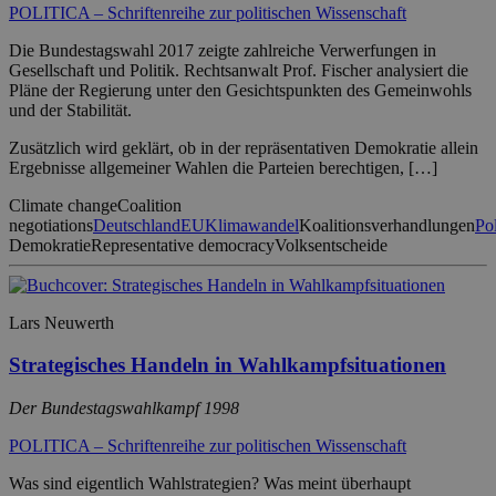
POLITICA – Schriftenreihe zur politischen Wissenschaft
Die Bundestagswahl 2017 zeigte zahlreiche Verwerfungen in
Gesellschaft und Politik. Rechtsanwalt Prof. Fischer analysiert die
Pläne der Regierung unter den Gesichtspunkten des Gemeinwohls
und der Stabilität.
Zusätzlich wird geklärt, ob in der repräsentativen Demokratie allein
Ergebnisse allgemeiner Wahlen die Parteien berechtigen, […]
Climate change
Coalition
negotiations
Deutschland
EU
Klimawandel
Koalitionsverhandlungen
Pol
Demokratie
Representative democracy
Volksentscheide
Lars Neuwerth
Strategisches Handeln in Wahlkampfsituationen
Der Bundestagswahlkampf 1998
POLITICA – Schriftenreihe zur politischen Wissenschaft
Was sind eigentlich Wahlstrategien? Was meint überhaupt