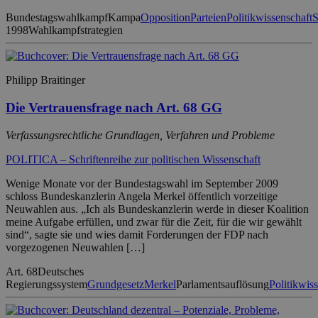
Bundestagswahlkampf
Kampa
Opposition
Parteien
Politikwissenschaft
1998
Wahlkampfstrategien
Philipp Braitinger
Die Vertrauensfrage nach Art. 68 GG
Verfassungsrechtliche Grundlagen, Verfahren und Probleme
POLITICA – Schriftenreihe zur politischen Wissenschaft
Wenige Monate vor der Bundestagswahl im September 2009
schloss Bundeskanzlerin Angela Merkel öffentlich vorzeitige
Neuwahlen aus. „Ich als Bundeskanzlerin werde in dieser Koalition
meine Aufgabe erfüllen, und zwar für die Zeit, für die wir gewählt
sind“, sagte sie und wies damit Forderungen der FDP nach
vorgezogenen Neuwahlen […]
Art. 68
Deutsches
Regierungssystem
Grundgesetz
Merkel
Parlamentsauflösung
Politikwis