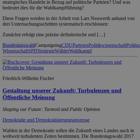
strategisches Handeln in Bezug auf politische Parteien? Und was
bedeutet dies für die Wahlkampfführung?
Diese Fragen werden in der Arbeit von Lars Neuwerth anhand von
drei Untersuchungsschritten systematisch erschlossen:
Zunächst erfolgt eine präzise definitorische und […]
Bundestagswahl
Campaigning
CDU
Parteien
Politikwissenschaft
Politis
Wissenschaft
SPD
Strategie
Wähler
Wahlkampf
Friedrich-Wilhelm Fischer
Gestaltung unserer Zukunft: Turbulenzen und
Öffentliche Meinung
Shaping our Future: Turmoil and Public Opinion
Demokratie und Demokratisierungsprozesse
Wahlen in der Demokratie sollen die Zukunft eines Landes auch in
weltweit turbulenten Zeiten bestimmen. Die Bundestagswahl 2017