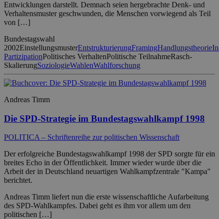
Entwicklungen darstellt. Demnach seien hergebrachte Denk- und
Verhaltensmuster geschwunden, die Menschen vorwiegend als Teil
von […]
Bundestagswahl
2002
Einstellungsmuster
Entstrukturierung
Framing
Handlungstheorie
In
Partizipation
Politisches Verhalten
Politische Teilnahme
Rasch-
Skalierung
Soziologie
Wahlen
Wahlforschung
Andreas Timm
Die SPD-Strategie im Bundestagswahlkampf 1998
POLITICA – Schriftenreihe zur politischen Wissenschaft
Der erfolgreiche Bundestagswahlkampf 1998 der SPD sorgte für ein
breites Echo in der Öffentlichkeit. Immer wieder wurde über die
Arbeit der in Deutschland neuartigen Wahlkampfzentrale "Kampa"
berichtet.
Andreas Timm liefert nun die erste wissenschaftliche Aufarbeitung
des SPD-Wahlkampfes. Dabei geht es ihm vor allem um den
politischen […]