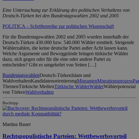
Eine Untersuchung zur Erklärung des politischen Verhaltens von
Deutsch-Türken bei den Bundestagswahlen 2002 und 2005
POLITICA – Schriftenreihe zur politischen Wissenschaft
Für die Bundestagswahlen 2002 und 2005 wurden innerhalb der
Deutsch-Türken 430.000 bzw. 540.000 Wähler ermittelt. Steigende
Wählerzahlen, die keine deutsche Partei außer Acht lassen kann.
Welche Argumente und Beweggründe bringen türkische Wähler
dazu, sich gegen oder für die eine oder andere Partei zu
entscheiden? Gibt es umgekehrt von Seiten […]
Bundestagswahlen
Deutsch-Türken
Islam und
Wahlverhalten
Kandidatenorientierung
Migranten
Migrationsprozess
Par
Themen
Türkische Medien
Türkische Wähler
Wähler
Wählerpotenzial
von Türken
Wahlverhalten
Buchtipp
Martina Bauer
Rechtspopulistische Parteien: Wettbewerbsvorteil