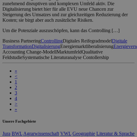
zunehmend disruptiven und komplexen Umfeld aktiv. Die
Digitalisierung bietet hier für alle EVU neue Chancen zur
Steigerung des Umsatzes und zur gleichzeitigen Reduzierung der
Kosten; sie birgt aber auch zusätzliche Risiken.
Um die Potenziale auszuschöpfen, kann das Controlling […]
Business Partnering
Controlling
Digitales Reifegradmodel
Digitale
Transformation
Digitalisierung
Energiemarktliberalisierung
Energievers
Accounting Change-Modell
Marktumfeld
Qualitative
Feldstudie
Systematische Literaturanalyse Contollership
«
<
1
2
3
4
>
»
Unsere Fachgebiete
Jura
BWL
Agrarwissenschaft
VWL
Geographie
Literatur & Sprache