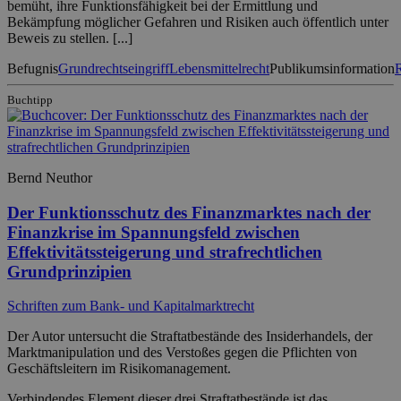
bemüht, ihre Funktionsfähigkeit bei der Ermittlung und
Bekämpfung möglicher Gefahren und Risiken auch öffentlich unter
Beweis zu stellen. [...]
Befugnis
Grundrechtseingriff
Lebensmittelrecht
Publikumsinformation
R
Buchtipp
Bernd Neuthor
Der Funktionsschutz des Finanzmarktes nach der
Finanzkrise im Spannungsfeld zwischen
Effektivitätssteigerung und strafrechtlichen
Grundprinzipien
Schriften zum Bank- und Kapitalmarktrecht
Der Autor untersucht die Straftatbestände des Insiderhandels, der
Marktmanipulation und des Verstoßes gegen die Pflichten von
Geschäftsleitern im Risikomanagement.
Verbindendes Element dieser drei Straftatbestände ist das