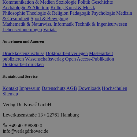
Kommunikation & Medien
Soziologie
Politik
Geschichte
Archäologie & Altertum
Kultur, Kunst & Musik
Philosophie
Theologie & Religion
Pädagogik
Psychologie
Medizin
& Gesundheit
Sport & Bewegung
Mathematik & Naturwiss.
Informatik
Technik & Ingenieurwesen
Lebenserinnerungen
Variata
Autorinnen und Autoren
Druckkostenzuschuss
Doktorarbeit verlegen
Masterarbeit
publizieren
Wissenschaftsverlag
Open Access-Publikation
Doktorarbeit drucken
Kontakt und Service
Kontakt
Impressum
Datenschutz
AGB
Downloads
Hochschulen
Sitemap
Verlag Dr. Kovač GmbH
Leverkusenstraße 13 • 22761 Hamburg
+49 40 398880 0
info@verlagdrkovac.de