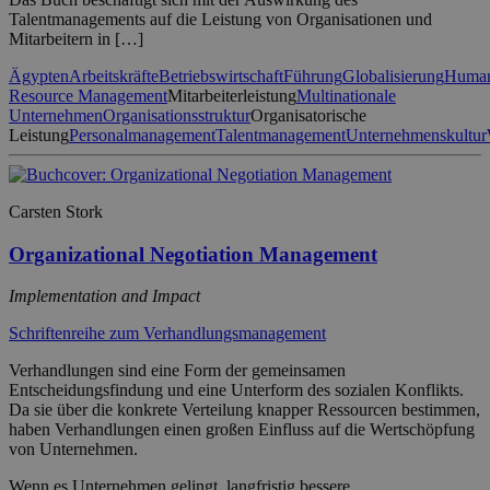
Talentmanagements auf die Leistung von Organisationen und
Mitarbeitern in […]
Ägypten
Arbeitskräfte
Betriebswirtschaft
Führung
Globalisierung
Huma
Resource Management
Mitarbeiterleistung
Multinationale
Unternehmen
Organisationsstruktur
Organisatorische
Leistung
Personalmanagement
Talentmanagement
Unternehmenskultur
Carsten Stork
Organizational Negotiation Management
Implementation and Impact
Schriftenreihe zum Verhandlungsmanagement
Verhandlungen sind eine Form der gemeinsamen
Entscheidungsfindung und eine Unterform des sozialen Konflikts.
Da sie über die konkrete Verteilung knapper Ressourcen bestimmen,
haben Verhandlungen einen großen Einfluss auf die Wertschöpfung
von Unternehmen.
Wenn es Unternehmen gelingt, langfristig bessere