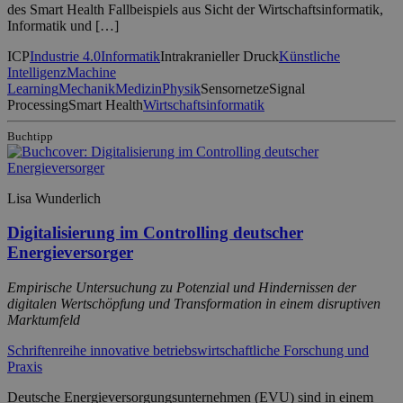
des Smart Health Fallbeispiels aus Sicht der Wirtschaftsinformatik,
Informatik und […]
ICP
Industrie 4.0
Informatik
Intrakranieller Druck
Künstliche
Intelligenz
Machine
Learning
Mechanik
Medizin
Physik
Sensornetze
Signal
Processing
Smart Health
Wirtschaftsinformatik
Buchtipp
Lisa Wunderlich
Digitalisierung im Controlling deutscher
Energieversorger
Empirische Untersuchung zu Potenzial und Hindernissen der
digitalen Wertschöpfung und Transformation in einem disruptiven
Marktumfeld
Schriftenreihe innovative betriebswirtschaftliche Forschung und
Praxis
Deutsche Energieversorgungsunternehmen (EVU) sind in einem