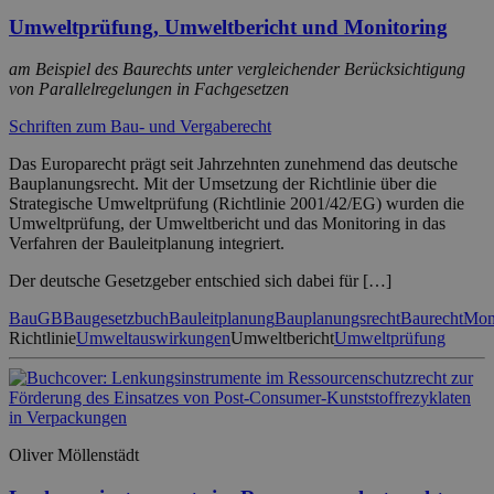
Umweltprüfung, Umweltbericht und Monitoring
am Beispiel des Baurechts unter vergleichender Berücksichtigung
von Parallelregelungen in Fachgesetzen
Schriften zum Bau- und Vergaberecht
Das Europarecht prägt seit Jahrzehnten zunehmend das deutsche
Bauplanungsrecht. Mit der Umsetzung der Richtlinie über die
Strategische Umweltprüfung (Richtlinie 2001/42/EG) wurden die
Umweltprüfung, der Umweltbericht und das Monitoring in das
Verfahren der Bauleitplanung integriert.
Der deutsche Gesetzgeber entschied sich dabei für […]
BauGB
Baugesetzbuch
Bauleitplanung
Bauplanungsrecht
Baurecht
Mon
Richtlinie
Umweltauswirkungen
Umweltbericht
Umweltprüfung
Oliver Möllenstädt