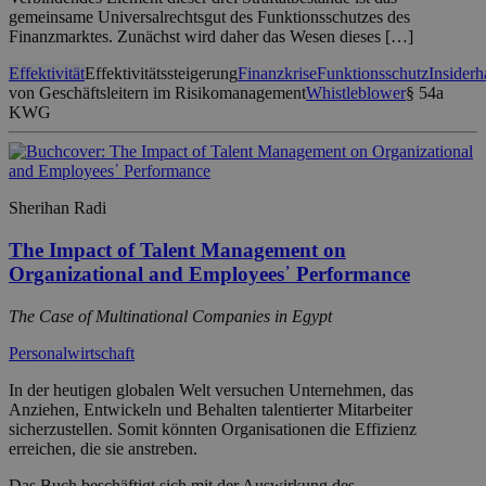
gemeinsame Universalrechtsgut des Funktionsschutzes des
Finanzmarktes. Zunächst wird daher das Wesen dieses […]
Effektivität
Effektivitätssteigerung
Finanzkrise
Funktionsschutz
Insiderh
von Geschäftsleitern im Risikomanagement
Whistleblower
§ 54a
KWG
Sherihan Radi
The Impact of Talent Management on
Organizational and Employees᾿ Performance
The Case of Multinational Companies in Egypt
Personalwirtschaft
In der heutigen globalen Welt versuchen Unternehmen, das
Anziehen, Entwickeln und Behalten talentierter Mitarbeiter
sicherzustellen. Somit könnten Organisationen die Effizienz
erreichen, die sie anstreben.
Das Buch beschäftigt sich mit der Auswirkung des