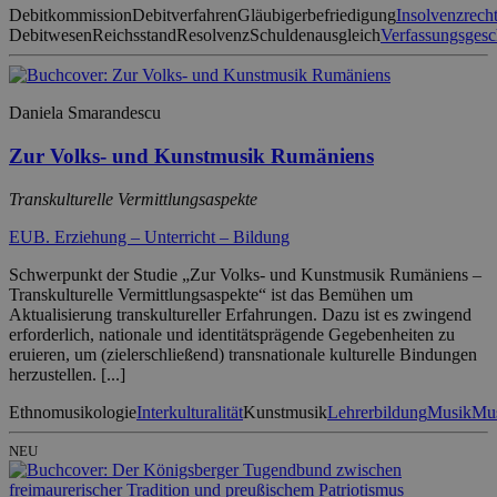
Debitkommission
Debitverfahren
Gläubigerbefriedigung
Insolvenzrech
Debitwesen
Reichsstand
Resolvenz
Schuldenausgleich
Verfassungsgesc
Daniela Smarandescu
Zur Volks- und Kunstmusik Rumäniens
Transkulturelle Vermittlungsaspekte
EUB. Erziehung – Unterricht – Bildung
Schwerpunkt der Studie „Zur Volks- und Kunstmusik Rumäniens –
Transkulturelle Vermittlungsaspekte“ ist das Bemühen um
Aktualisierung transkultureller Erfahrungen. Dazu ist es zwingend
erforderlich, nationale und identitätsprägende Gegebenheiten zu
eruieren, um (zielerschließend) transnationale kulturelle Bindungen
herzustellen. [...]
Ethnomusikologie
Interkulturalität
Kunstmusik
Lehrerbildung
Musik
Mus
NEU