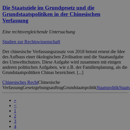
Die Staatsziele im Grundgesetz und die
Grundstaatspolitiken in der Chinesischen
Verfassung
Eine rechtsvergleichende Untersuchung
Studien zur Rechtswissenschaft
Der chinesische Verfassungszusatz von 2018 betont erneut die Idee
des Aufbaus einer ökologischen Zivilisation und die Staatsaufgabe
des Umweltschutzes. Diese Aufgabe wird zusammen mit einigen
anderen politischen Aufgaben, wie z.B. der Familienplanung, als die
Grundstaatspolitiken Chinas bezeichnet. [...]
Chinesisches Recht
Chinesische
Verfassung
Gesetzgebungsauftrag
Grundstaatspolitik
Staatspolitik
Staats
«
<
1
2
3
4