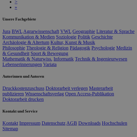
>
»
Unsere Fachgebiete
Jura
BWL
Agrarwissenschaft
VWL
Geographie
Literatur & Sprache
Kommunikation & Medien
Soziologie
Politik
Geschichte
Archäologie & Altertum
Kultur, Kunst & Musik
Philosophie
Theologie & Religion
Pädagogik
Psychologie
Medizin
& Gesundheit
Sport & Bewegung
Mathematik & Naturwiss.
Informatik
Technik & Ingenieurwesen
Lebenserinnerungen
Variata
Autorinnen und Autoren
Druckkostenzuschuss
Doktorarbeit verlegen
Masterarbeit
publizieren
Wissenschaftsverlag
Open Access-Publikation
Doktorarbeit drucken
Kontakt und Service
Kontakt
Impressum
Datenschutz
AGB
Downloads
Hochschulen
Sitemap