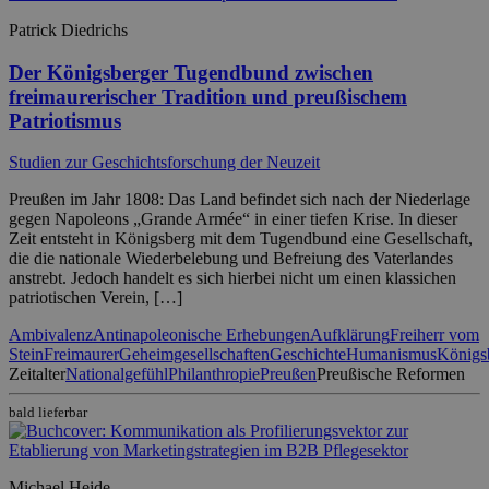
Patrick Diedrichs
Der Königsberger Tugendbund zwischen
freimaurerischer Tradition und preußischem
Patriotismus
Studien zur Geschichtsforschung der Neuzeit
Preußen im Jahr 1808: Das Land befindet sich nach der Niederlage
gegen Napoleons „Grande Armée“ in einer tiefen Krise. In dieser
Zeit entsteht in Königsberg mit dem Tugendbund eine Gesellschaft,
die die nationale Wiederbelebung und Befreiung des Vaterlandes
anstrebt. Jedoch handelt es sich hierbei nicht um einen klassichen
patriotischen Verein, […]
Ambivalenz
Antinapoleonische Erhebungen
Aufklärung
Freiherr vom
Stein
Freimaurer
Geheimgesellschaften
Geschichte
Humanismus
Königs
Zeitalter
Nationalgefühl
Philanthropie
Preußen
Preußische Reformen
bald lieferbar
Michael Heide