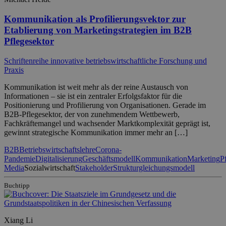
Kommunikation als Profilierungsvektor zur
Etablierung von Marketingstrategien im B2B
Pflegesektor
Schriftenreihe innovative betriebswirtschaftliche Forschung und
Praxis
Kommunikation ist weit mehr als der reine Austausch von
Informationen – sie ist ein zentraler Erfolgsfaktor für die
Positionierung und Profilierung von Organisationen. Gerade im
B2B-Pflegesektor, der von zunehmendem Wettbewerb,
Fachkräftemangel und wachsender Marktkomplexität geprägt ist,
gewinnt strategische Kommunikation immer mehr an […]
B2B
Betriebswirtschaftslehre
Corona-
Pandemie
Digitalisierung
Geschäftsmodell
Kommunikation
Marketing
P
Media
Sozialwirtschaft
Stakeholder
Strukturgleichungsmodell
Buchtipp
Xiang Li