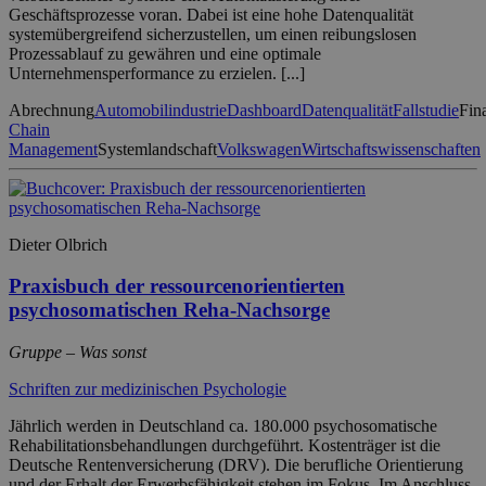
Geschäftsprozesse voran. Dabei ist eine hohe Datenqualität
systemübergreifend sicherzustellen, um einen reibungslosen
Prozessablauf zu gewähren und eine optimale
Unternehmensperformance zu erzielen. [...]
Abrechnung
Automobilindustrie
Dashboard
Datenqualität
Fallstudie
Fin
Chain
Management
Systemlandschaft
Volkswagen
Wirtschaftswissenschaften
Dieter Olbrich
Praxisbuch der ressourcenorientierten
psychosomatischen Reha-Nachsorge
Gruppe – Was sonst
Schriften zur medizinischen Psychologie
Jährlich werden in Deutschland ca. 180.000 psychosomatische
Rehabilitationsbehandlungen durchgeführt. Kostenträger ist die
Deutsche Rentenversicherung (DRV). Die berufliche Orientierung
und der Erhalt der Erwerbsfähigkeit stehen im Fokus. Im Anschluss