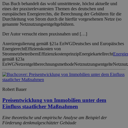
Das Buch behandelt das wohl umstrittenste, höchst aktuelle und
eines der praxisrelevantesten Themen des deutschen und
europäischen Energierechts, die Berechnung der Gebühren für die
Durchleitung von Strom durch die hierfür vorgesehenen Netze (so
genannte Netznutzungsentgeltgebühren.
Der Autor versucht einen praxisnahen und […]
Anreizregulierung gemäß §21a EnWG
Deutsches und Europäisches
Energierecht
Effizienskosten von
Stromnetzbetreibern
Effizienzkostenprinzip
Energiekartellrecht
Energie
gemäß §23a
EnWG
Netzentgeltberechnungsmethode
Netznutzungsentgelte
Netznut
Robert Bauer
Preisentwicklung von Immobilien unter dem
Einfluss staatlicher Maßnahmen
Eine theoretische und empirische Analyse am Beispiel der
Förderung denkmalgeschützter Gebäude