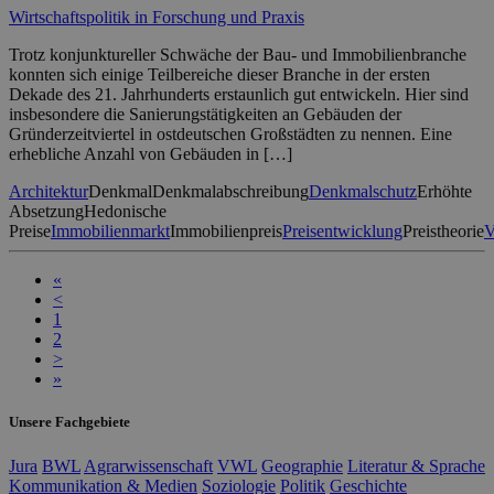
Wirtschaftspolitik in Forschung und Praxis
Trotz konjunktureller Schwäche der Bau- und Immobilienbranche
konnten sich einige Teilbereiche dieser Branche in der ersten
Dekade des 21. Jahrhunderts erstaunlich gut entwickeln. Hier sind
insbesondere die Sanierungstätigkeiten an Gebäuden der
Gründerzeitviertel in ostdeutschen Großstädten zu nennen. Eine
erhebliche Anzahl von Gebäuden in […]
Architektur
Denkmal
Denkmalabschreibung
Denkmalschutz
Erhöhte
Absetzung
Hedonische
Preise
Immobilienmarkt
Immobilienpreis
Preisentwicklung
Preistheorie
V
«
<
1
2
>
»
Unsere Fachgebiete
Jura
BWL
Agrarwissenschaft
VWL
Geographie
Literatur & Sprache
Kommunikation & Medien
Soziologie
Politik
Geschichte