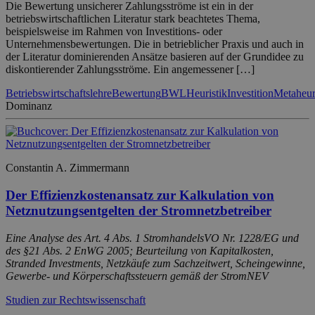
Die Bewertung unsicherer Zahlungsströme ist ein in der
betriebswirtschaftlichen Literatur stark beachtetes Thema,
beispielsweise im Rahmen von Investitions- oder
Unternehmensbewertungen. Die in betrieblicher Praxis und auch in
der Literatur dominierenden Ansätze basieren auf der Grundidee zu
diskontierender Zahlungsströme. Ein angemessener […]
Betriebswirtschaftslehre
Bewertung
BWL
Heuristik
Investition
Metaheur
Dominanz
Constantin A. Zimmermann
Der Effizienzkostenansatz zur Kalkulation von
Netznutzungsentgelten der Stromnetzbetreiber
Eine Analyse des Art. 4 Abs. 1 StromhandelsVO Nr. 1228/EG und
des §21 Abs. 2 EnWG 2005; Beurteilung von Kapitalkosten,
Stranded Investments, Netzkäufe zum Sachzeitwert, Scheingewinne,
Gewerbe- und Körperschaftssteuern gemäß der StromNEV
Studien zur Rechtswissenschaft