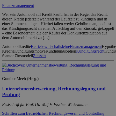
Finanzmanagement
Wer sein Automobil auf Kredit kauft, hat in der Regel das Recht,
diesen Kredit jederzeit während der Laufzeit zu kündigen und in
einer Summe zu tilgen. Hierbei fallen weder Gebühren an, noch ist
das Kündigungsrecht an einen Aufschlag auf den Zinssatz gekoppelt
– eine Besonderheit, die der Käufer der Konkurrenzsituation auf
dem Automobilmarkt zu […]
Automobilkredite
Betriebswirtschaftslehre
Finanzmanagement
Hypothe
Kredite
Kündigungsmotive
Kündigungsoption
Kündigungsrecht
Kündig
Stanton
Zinsmodell
Zinssatz
Gunther Meeh (Hrsg.)
Unternehmensbewertung, Rechnungslegung und
Prüfung
Festschrift für Prof. Dr. Wolf F. Fischer-Winkelmann
Schriften zum Betrieblichen Rechnungswesen und Controlling