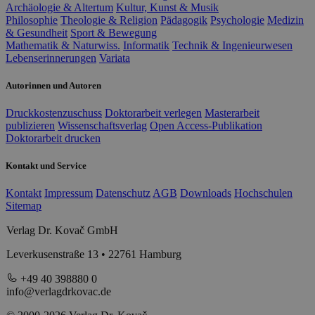
Archäologie & Altertum
Kultur, Kunst & Musik
Philosophie
Theologie & Religion
Pädagogik
Psychologie
Medizin
& Gesundheit
Sport & Bewegung
Mathematik & Naturwiss.
Informatik
Technik & Ingenieurwesen
Lebenserinnerungen
Variata
Autorinnen und Autoren
Druckkostenzuschuss
Doktorarbeit verlegen
Masterarbeit
publizieren
Wissenschaftsverlag
Open Access-Publikation
Doktorarbeit drucken
Kontakt und Service
Kontakt
Impressum
Datenschutz
AGB
Downloads
Hochschulen
Sitemap
Verlag Dr. Kovač GmbH
Leverkusenstraße 13 • 22761 Hamburg
+49 40 398880 0
info@verlagdrkovac.de