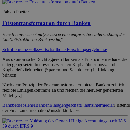
Fabian Poetter
Fristentransformation durch Banken
Eine theoretische Analyse sowie eine empirische Untersuchung der
Laufzeitstruktur im Bankgeschäft
Schriftenreihe volkswirtschaftliche Forschungsergebnisse
Aus ökonomischer Sicht agieren Banken als Finanzintermediäre, die
entgegengesetzte Interessen zwischen Kapitalüberschuss- und
Kapitaldefiziteinheiten (Sparern und Schuldnern) in Einklang
bringen.
Nach dem Prinzip der Fristentransformation bieten Banken zeitlich
flexible Einlagenkontrakte an und reichen die hierüber generierten
Mittel […]
Bankbetriebslehre
Banken
Einlagengeschäft
Finanzintermediär
Fristent
der Finanzintermediation
Zinsstrukturkurve