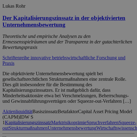
Lukas Rohr
Der Kapitalisierungszinssatz in der objektivierten
Unternehmensbewertung
Theoretische und empirische Analysen zu den
Ermessensspielräumen und der Transparenz in der gutachterlichen
Bewertungspraxis
Schriftenreihe innovative betriebswirtschaftliche Forschung und
Praxis
Die objektivierte Unternehmensbewertung spielt bei
gesellschaftsrechtlichen Strukturmaßnahmen eine zentrale Rolle.
Dies gilt insbesondere für die Bestimmung des
Kapitalisierungszinssatzes. Er ist maßgeblich dafür, dass
Minderheitsaktionäre etwa bei Verschmelzungen, Beherrschungs-
und Gewinnabführungsverträgen oder Squeeze-out-Verfahren […]
Aktienliquidität
Basiszinssatz
Betafaktor
Capital Asset Pricing Model
(CAPM)
IDW S
1
Kapitalisierungszinssatz
Marktrisikoprämie
Spruchverfahren
Squeeze-
out
Strukturmaßnahmen
Unternehmensbewertung
Wirtschaftswissensch