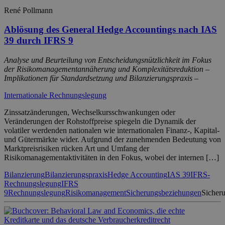
René Pollmann
Ablösung des General Hedge Accountings nach IAS
39 durch IFRS 9
Analyse und Beurteilung von Entscheidungsnützlichkeit im Fokus
der Risikomanagementannäherung und Komplexitätsreduktion –
Implikationen für Standardsetzung und Bilanzierungspraxis –
Internationale Rechnungslegung
Zinssatzänderungen, Wechselkursschwankungen oder
Veränderungen der Rohstoffpreise spiegeln die Dynamik der
volatiler werdenden nationalen wie internationalen Finanz-, Kapital-
und Gütermärkte wider. Aufgrund der zunehmenden Bedeutung von
Marktpreisrisiken rücken Art und Umfang der
Risikomanagementaktivitäten in den Fokus, wobei der internen […]
Bilanzierung
Bilanzierungspraxis
Hedge Accounting
IAS 39
IFRS-
Rechnungslegung
IFRS
9
Rechnungslegung
Risikomanagement
Sicherungsbeziehungen
Sicher