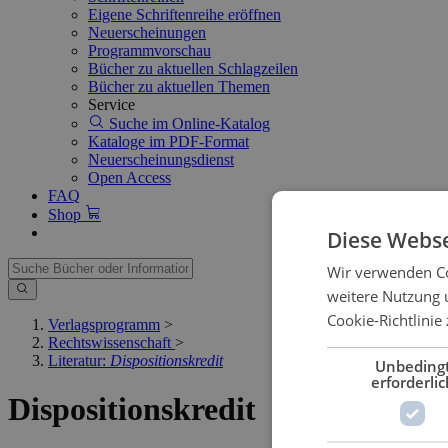
Eigene Schriftenreihe eröffnen
Neuerscheinungen
Programmvorschau
Bücher zu aktuellen Schlagzeilen
Bücher zu aktuellen Themen
Service
Suche im Online-Katalog
Kataloge im PDF-Format
Neuerscheinungsdienst
Open Access
FAQ
Shop
Diese Webse
Wir verwenden Co
weitere Nutzung 
Cookie-Richtlinie 
Verlagsprogramm
>
Rechtswissenschaft
>
Literatur:
Dispositionskredit
Unbeding
erforderlic
Dispositionskredit