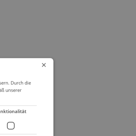
×
sern. Durch die
äß unserer
nktionalität