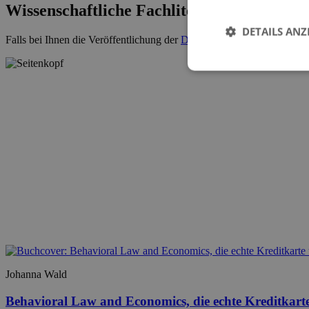
Wissenschaftliche Fachliteratur
DETAILS ANZ
Falls bei Ihnen die Veröffentlichung der
Dissertation
ansteht, kontakti
Johanna Wald
Behavioral Law and Economics, die echte Kreditkart