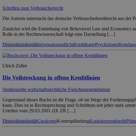
Schriften zum Verbraucherrecht
Die Autorin untersucht das deutsche Verbraucherkreditrecht aus der 
Zunächst wird die Entstehung von
Behavioral Law and Economics
au
Rolle in der Rechtswissenschaft folgt eine Darstellung […]
Dispositionskredit
Informationspflicht
Kreditkarte
Psychologie
Regelung
Ulrich Zeller
Die Vollstreckung in offene Kreditlinien
Studienreihe wirtschaftsrechtliche Forschungsergebnisse
Gegenstand dieses Buchs ist die Frage, ob im Wege der Forderungspfä
kann. Dies ist in Rechtsprechung und Schrifttum seit jeher stark ums
Urteilen vom 29.03.2001 (IX ZR […]
Dispositionskredit
Girokonto
Kontenpfändung
Kontokorrentkredit
Pfän