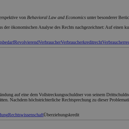
Perspektive von
Behavioral Law and Economics
unter besonderer Berüc
s der ökonomischen Analyse des Rechts nachgezeichnet: Auf einen kur
sbedarf
Revolvierend
Verbraucher
Verbraucherkreditrecht
Verbraucherre
ndung auf eine dem Vollstreckungsschuldner von seinem Drittschuldner 
tritten. Nachdem höchstrichterliche Rechtsprechung zu dieser Problemati
dung
Rechtswissenschaft
Überziehungskredit