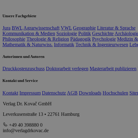
Unsere Fachgebiete
Jura
BWL
Agrarwissenschaft
VWL
Geographie
Literatur & Sprache
Kommunikation & Medien
Soziologie
Politik
Geschichte
Archäologi
Philosophie
Theologie & Religion
Pädagogik
Psychologie
Medizin &
Mathematik & Naturwiss.
Informatik
Technik & Ingenieurwesen
Leb
Autorinnen und Autoren
Druckkostenzuschuss
Doktorarbeit verlegen
Masterarbeit publizieren
Kontakt und Service
Kontakt
Impressum
Datenschutz
AGB
Downloads
Hochschulen
Sit
Verlag Dr. Kovač GmbH
Leverkusenstraße 13 • 22761 Hamburg
+49 40 398880 0
info@verlagdrkovac.de