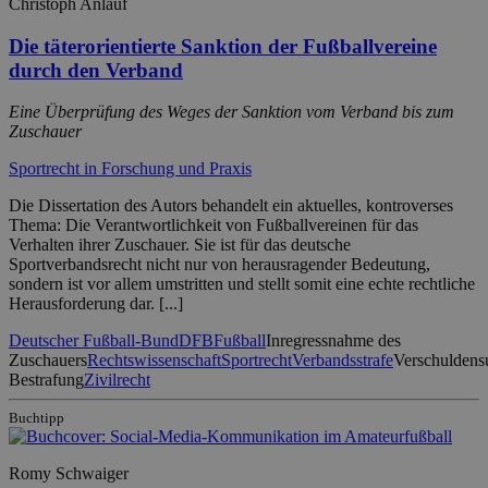
Christoph Anlauf
Die täterorientierte Sanktion der Fußballvereine
durch den Verband
Eine Überprüfung des Weges der Sanktion vom Verband bis zum
Zuschauer
Sportrecht in Forschung und Praxis
Die Dissertation des Autors behandelt ein aktuelles, kontroverses
Thema: Die Verantwortlichkeit von Fußballvereinen für das
Verhalten ihrer Zuschauer. Sie ist für das deutsche
Sportverbandsrecht nicht nur von herausragender Bedeutung,
sondern ist vor allem umstritten und stellt somit eine echte rechtliche
Herausforderung dar. [...]
Deutscher Fußball-Bund
DFB
Fußball
Inregressnahme des
Zuschauers
Rechtswissenschaft
Sportrecht
Verbandsstrafe
Verschuldens
Bestrafung
Zivilrecht
Buchtipp
Romy Schwaiger