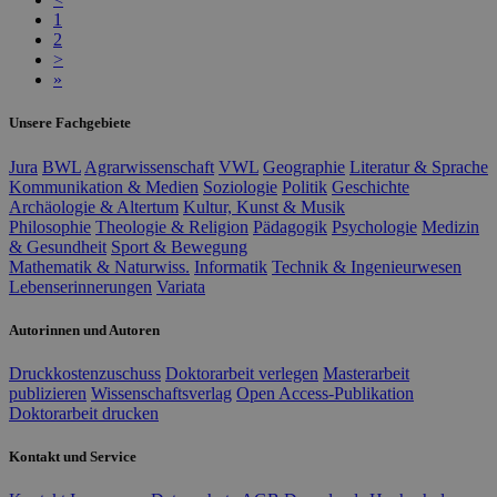
1
2
>
»
Unsere Fachgebiete
Jura
BWL
Agrarwissenschaft
VWL
Geographie
Literatur & Sprache
Kommunikation & Medien
Soziologie
Politik
Geschichte
Archäologie & Altertum
Kultur, Kunst & Musik
Philosophie
Theologie & Religion
Pädagogik
Psychologie
Medizin
& Gesundheit
Sport & Bewegung
Mathematik & Naturwiss.
Informatik
Technik & Ingenieurwesen
Lebenserinnerungen
Variata
Autorinnen und Autoren
Druckkostenzuschuss
Doktorarbeit verlegen
Masterarbeit
publizieren
Wissenschaftsverlag
Open Access-Publikation
Doktorarbeit drucken
Kontakt und Service