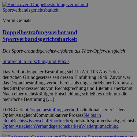
Martin Geraats
Doppelbestrafungsverbot und
Sportverbandsgerichtsbarkeit
Das Sportverbandsgerichtsverfahren als Täter-Opfer-Ausgleich
Strafrecht in Forschung und Praxis
Das Verbot doppelter Bestrafung steht in Art. 103 Abs. 3 des
deutschen Grundgesetzes seit dessen Einführung 1949. Zuvor war
das Doppelbestrafungsverbot bereits als ungeschriebener Grundsatz
des Strafprozessrechts von Rechtsprechung und Literatur anerkannt.
Nach einer rechtskräftigen Entscheidung schließt es nicht nur die
mehrfache Bestrafung […]
DFB-Gericht
Doppelbestrafungsverbot
Institutionalisierter Täter-
Opfer-Ausgleich
Kommunikativer Prozess
Ne bis in
idem
Rechtswissenschaft
Sportrecht
Sportstrafe
Sportverbandsgerichtsba
Opfer-Ausgleich
Verbandsgerichtsbarkeit
Wiedergutmachung