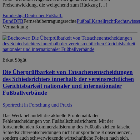
Preisentwicklung, die weitgehend zum Rückzug […]
Bundesliga
Deutscher Fußball-
Bund
DFB
Fernsehübertragungsrechte
Fußball
Kartellrecht
Rechtswisse
Vermarktung
Erkut Sögüt
Die Überprüfbarkeit von Tatsachenentscheidungen
des Schiedsrichters innerhalb der vereinsrechtlichen
Gerichtsbarkeit nationaler und internationaler
Fußballverbände
Sportrecht in Forschung und Praxis
Das Werk behandelt die aktuelle Problematik der
Fehlentscheidungen von Fußballschiedsrichtern. Mit der
fortschreitenden Kommerzialisierung des Fußballs ziehen falsche
Schiedsrichterentscheidungen nicht nur sportliche Konsequenzen,
sondern auch schwerwiegende wirtschaftliche Folgen nach sich.