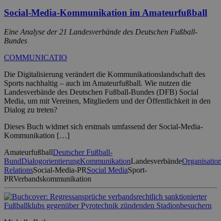
Social-Media-Kommunikation im Amateurfußball
Eine Analyse der 21 Landesverbände des Deutschen Fußball-
Bundes
COMMUNICATIO
Die Digitalisierung verändert die Kommunikationslandschaft des
Sports nachhaltig – auch im Amateurfußball. Wie nutzen die
Landesverbände des Deutschen Fußball-Bundes (DFB) Social
Media, um mit Vereinen, Mitgliedern und der Öffentlichkeit in den
Dialog zu treten?
Dieses Buch widmet sich erstmals umfassend der Social-Media-
Kommunikation […]
Amateurfußball
Deutscher Fußball-
Bund
Dialogorientierung
Kommunikation
Landesverbände
Organisatio
Relations
Social-Media-PR
Social Media
Sport-
PR
Verbandskommunikation