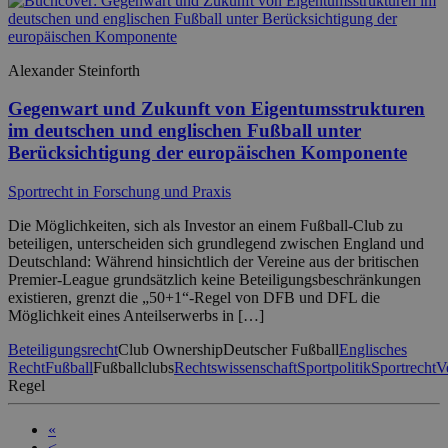
Alexander Steinforth
Gegenwart und Zukunft von Eigentumsstrukturen
im deutschen und englischen Fußball unter
Berücksichtigung der europäischen Komponente
Sportrecht in Forschung und Praxis
Die Möglichkeiten, sich als Investor an einem Fußball-Club zu
beteiligen, unterscheiden sich grundlegend zwischen England und
Deutschland: Während hinsichtlich der Vereine aus der britischen
Premier-League grundsätzlich keine Beteiligungsbeschränkungen
existieren, grenzt die „50+1“-Regel von DFB und DFL die
Möglichkeit eines Anteilserwerbs in […]
Beteiligungsrecht
Club Ownership
Deutscher Fußball
Englisches
Recht
Fußball
Fußballclubs
Rechtswissenschaft
Sportpolitik
Sportrecht
V
Regel
«
<