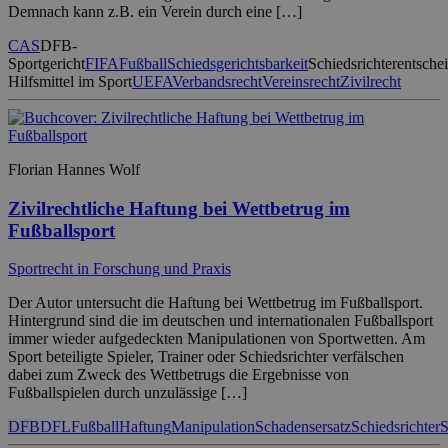
Demnach kann z.B. ein Verein durch eine […]
CAS
DFB-
Sportgericht
FIFA
Fußball
Schiedsgerichtsbarkeit
Schiedsrichterentsch
Hilfsmittel im Sport
UEFA
Verbandsrecht
Vereinsrecht
Zivilrecht
Florian Hannes Wolf
Zivilrechtliche Haftung bei Wettbetrug im
Fußballsport
Sportrecht in Forschung und Praxis
Der Autor untersucht die Haftung bei Wettbetrug im Fußballsport.
Hintergrund sind die im deutschen und internationalen Fußballsport
immer wieder aufgedeckten Manipulationen von Sportwetten. Am
Sport beteiligte Spieler, Trainer oder Schiedsrichter verfälschen
dabei zum Zweck des Wettbetrugs die Ergebnisse von
Fußballspielen durch unzulässige […]
DFB
DFL
Fußball
Haftung
Manipulation
Schadensersatz
Schiedsrichter
S