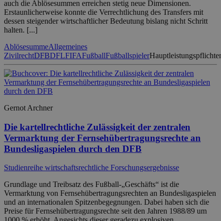
auch die Ablösesummen erreichen stetig neue Dimensionen.
Erstaunlicherweise konnte die Verrechtlichung des Transfers mit
dessen steigender wirtschaftlicher Bedeutung bislang nicht Schritt
halten. [...]
Ablösesumme
Allgemeines
Zivilrecht
DFB
DFL
FIFA
Fußball
Fußballspieler
Hauptleistungspflichte
Gernot Archner
Die kartellrechtliche Zulässigkeit der zentralen
Vermarktung der Fernsehübertragungsrechte an
Bundesligaspielen durch den DFB
Studienreihe wirtschaftsrechtliche Forschungsergebnisse
Grundlage und Treibsatz des Fußball-„Geschäfts“ ist die
Vermarktung von Fernsehübertragungsrechten an Bundesligaspielen
und an internationalen Spitzenbegegnungen. Dabei haben sich die
Preise für Fernsehübertragungsrechte seit den Jahren 1988/89 um
1000 % erhöht. Angesichts dieser geradezu explosiven