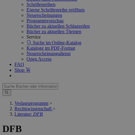
Schriftenreihen
Eigene Schriftenreihe eröffnen
Neuerscheinungen
Programmvorschau
Bücher zu aktuellen Schlagzeilen
Bücher zu aktuellen Themen
Service
Suche im Online-Katalog
Kataloge im PDF-Format
Neuerscheinungsdienst
Open Access
FAQ
Shop
Verlagsprogramm
>
Rechtswissenschaft
>
Literatur:
DFB
DFB