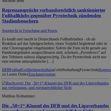
Michelle Beth
Regressansprüche verbandsrechtlich sanktionierter
Fußballklubs gegenüber Pyrotechnik zündenden
Stadionbesuchern
Sportrecht in Forschung und Praxis
Es knallt und raucht in Deutschlands Fußballstadien - ob als
Reaktion auf das Spielgeschehen, einen Torjubel begleitend oder in
eine Choreographie eingebunden: Sofern die Fans nicht gerade aus
Pandemiegründen ausgeschlossen sind, scheinen „Pyroshows“ auf
den Tribünen nahezu allgegenwärtig. Da der Pyrotechnik nicht nur
eine enorme atmosphärische […]
DFB
Fußball
Gefährdungshaftung
Gehilfenhaftung
Pyrotechnik
Regress
zu Lasten Dritter
Zuschauervertrag
Matthias Rothammer
Die „50+1“-Klausel des DFB und des Ligaverbandes