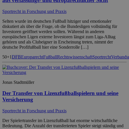
aus verfassungs- und europarechtlicher Sicht
Sportrecht in Forschung und Praxis
Selten wurde im deutschen Fußball hitziger und emotionaler
diskutiert als über die Frage, ob die Bundesligen vollständig für
Investoren geöffnet werden sollten. Während in anderen
europäischen Ligen externe Investoren längst zum Liga-Alltag
gehören und als Clubeigner in Erscheinung treten, nimmt der
deutsche Profifußball hier eine Sonderrolle […]
50+1
DFB
Europarecht
Fußball
Rechtswissenschaft
Sportrecht
Verbands
Jonas Stadtmüller
Der Transfer von Lizenzfußballspielern und seine
Versicherung
Sportrecht in Forschung und Praxis
Der Spielertransfer im Lizenzfußball hat enorme wirtschaftliche
Bedeutung. Die Anzahl der transferierten Spieler steigt ständig und