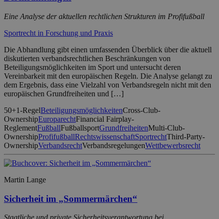
Eine Analyse der aktuellen rechtlichen Strukturen im Profifußball
Sportrecht in Forschung und Praxis
Die Abhandlung gibt einen umfassenden Überblick über die aktuell
diskutierten verbandsrechtlichen Beschränkungen von
Beteiligungsmöglichkeiten im Sport und untersucht deren
Vereinbarkeit mit den europäischen Regeln. Die Analyse gelangt zu
dem Ergebnis, dass eine Vielzahl von Verbandsregeln nicht mit den
europäischen Grundfreiheiten und […]
50+1-Regel
Beteiligungsmöglichkeiten
Cross-Club-
Ownership
Europarecht
Financial Fairplay-
Reglement
Fußball
Fußballsport
Grundfreiheiten
Multi-Club-
Ownership
Profifußball
Rechtswissenschaft
Sportrecht
Third-Party-
Ownership
Verbandsrecht
Verbandsregelungen
Wettbewerbsrecht
Martin Lange
Sicherheit im „Sommermärchen“
Staatliche und private Sicherheitsverantwortung bei