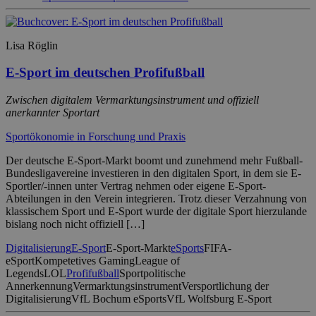
Lisa Röglin
E-Sport im deutschen Profifußball
Zwischen digitalem Vermarktungsinstrument und offiziell
anerkannter Sportart
Sportökonomie in Forschung und Praxis
Der deutsche E-Sport-Markt boomt und zunehmend mehr Fußball-
Bundesligavereine investieren in den digitalen Sport, in dem sie E-
Sportler/-innen unter Vertrag nehmen oder eigene E-Sport-
Abteilungen in den Verein integrieren. Trotz dieser Verzahnung von
klassischem Sport und E-Sport wurde der digitale Sport hierzulande
bislang noch nicht offiziell […]
Digitalisierung
E-Sport
E-Sport-Markt
eSports
FIFA-
eSport
Kompetetives Gaming
League of
Legends
LOL
Profifußball
Sportpolitische
Annerkennung
Vermarktungsinstrument
Versportlichung der
Digitalisierung
VfL Bochum eSports
VfL Wolfsburg E-Sport