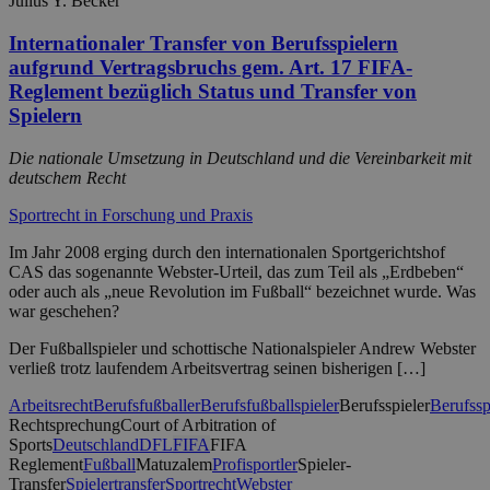
Julius Y. Becker
Internationaler Transfer von Berufsspielern
aufgrund Vertragsbruchs gem. Art. 17 FIFA-
Reglement bezüglich Status und Transfer von
Spielern
Die nationale Umsetzung in Deutschland und die Vereinbarkeit mit
deutschem Recht
Sportrecht in Forschung und Praxis
Im Jahr 2008 erging durch den internationalen Sportgerichtshof
CAS das sogenannte Webster-Urteil, das zum Teil als „Erdbeben“
oder auch als „neue Revolution im Fußball“ bezeichnet wurde. Was
war geschehen?
Der Fußballspieler und schottische Nationalspieler Andrew Webster
verließ trotz laufendem Arbeitsvertrag seinen bisherigen […]
Arbeitsrecht
Berufsfußballer
Berufsfußballspieler
Berufsspieler
Berufssp
Rechtsprechung
Court of Arbitration of
Sports
Deutschland
DFL
FIFA
FIFA
Reglement
Fußball
Matuzalem
Profisportler
Spieler-
Transfer
Spielertransfer
Sportrecht
Webster