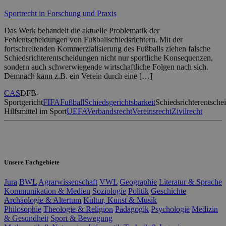
Sportrecht in Forschung und Praxis
Das Werk behandelt die aktuelle Problematik der
Fehlentscheidungen von Fußballschiedsrichtern. Mit der
fortschreitenden Kommerzialisierung des Fußballs ziehen falsche
Schiedsrichterentscheidungen nicht nur sportliche Konsequenzen,
sondern auch schwerwiegende wirtschaftliche Folgen nach sich.
Demnach kann z.B. ein Verein durch eine […]
CAS
DFB-
Sportgericht
FIFA
Fußball
Schiedsgerichtsbarkeit
Schiedsrichterentsch
Hilfsmittel im Sport
UEFA
Verbandsrecht
Vereinsrecht
Zivilrecht
Unsere Fachgebiete
Jura
BWL
Agrarwissenschaft
VWL
Geographie
Literatur & Sprache
Kommunikation & Medien
Soziologie
Politik
Geschichte
Archäologie & Altertum
Kultur, Kunst & Musik
Philosophie
Theologie & Religion
Pädagogik
Psychologie
Medizin
& Gesundheit
Sport & Bewegung