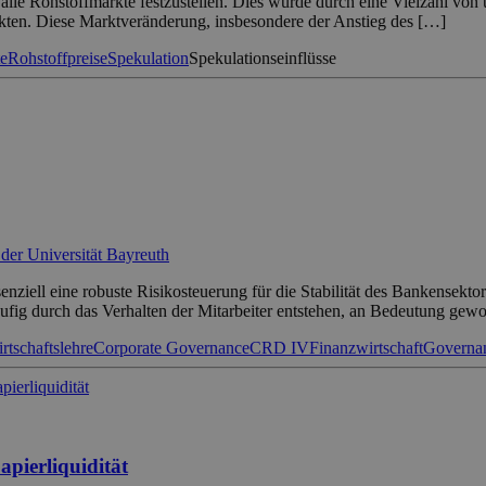
 alle Rohstoffmärkte festzustellen. Dies wurde durch eine Vielzahl von
kten. Diese Marktveränderung, insbesondere der Anstieg des […]
e
Rohstoffpreise
Spekulation
Spekulationseinflüsse
 der Universität Bayreuth
nziell eine robuste Risikosteuerung für die Stabilität des Bankensekto
 häufig durch das Verhalten der Mitarbeiter entstehen, an Bedeutung ge
rtschaftslehre
Corporate Governance
CRD IV
Finanzwirtschaft
Governa
pierliquidität