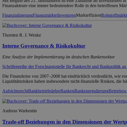
Mit Beginn des 21. Jahrhunderts ist eine Zunahme an Investitionen in
Finanzakteure eine immer bedeutendere Rolle in den betroffenen Mär
Finanzialisierung
Finanzmärkte
Investoren
Markteffizient
Rohstoffmärkt
Thorsten R. J. Wenke
Interne Governance & Risikokultur
Eine Analyse der Implementierung im deutschen Bankensektor
Schriftenreihe der Forschungsstelle für Bankrecht und Bankpolitik an
Die Finanzkrise von 2007–2008 hat eindrücklich verdeutlicht, wie esse
Liquiditätsrisiken haben insbesondere nicht-finanzielle Risiken, die
Aufsichtsrecht
Bankbetriebslehre
Banken
Bankenregulierung
Betriebswi
Andreas Warkentin
Trade-off Beziehungen in den Dimensionen der Wertpa