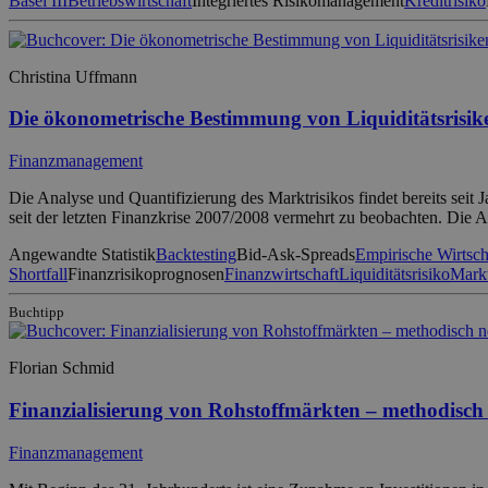
Basel III
Betriebswirtschaft
Integriertes Risikomanagement
Kreditrisiko
Christina Uffmann
Die ökonometrische Bestimmung von Liquiditätsrisik
Finanzmanagement
Die Analyse und Quantifizierung des Marktrisikos findet bereits seit J
seit der letzten Finanzkrise 2007/2008 vermehrt zu beobachten. Die 
Angewandte Statistik
Backtesting
Bid-Ask-Spreads
Empirische Wirtsch
Shortfall
Finanzrisikoprognosen
Finanzwirtschaft
Liquiditätsrisiko
Markt
Buchtipp
Florian Schmid
Finanzialisierung von Rohstoffmärkten – methodisch
Finanzmanagement