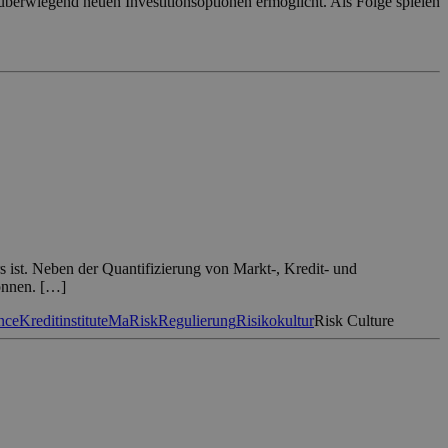
 überwiegend neuen Investitionsoptionen ermöglicht. Als Folge spielen
rs ist. Neben der Quantifizierung von Markt-, Kredit- und
wonnen. […]
nce
Kreditinstitute
MaRisk
Regulierung
Risikokultur
Risk Culture