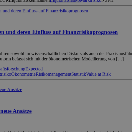
LCR
Liquiditätskennzahlen
Liquiditätsrisiko
Marktrisiko
NSFR
en und deren Einfluss auf Finanzrisikoprognosen
ahren sowohl im wissenschaftlichen Diskurs als auch der Praxis ausführl
Autorin befasst sich mit der ökonometrischen Modellierung von […]
aftsforschung
Expected
risiko
Ökonometrie
Risikomanagement
Statistik
Value at Risk
 neue Ansätze