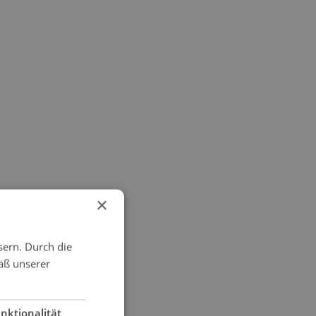
×
sern. Durch die
äß unserer
nktionalität