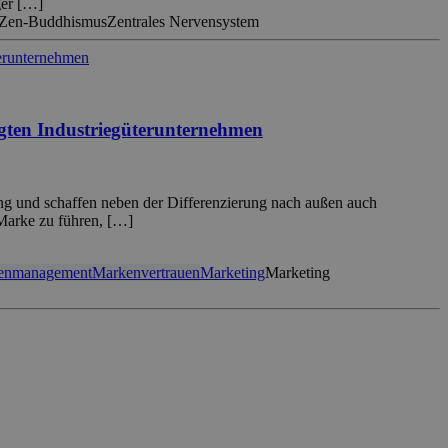
ger […]
Zen-Buddhismus
Zentrales Nervensystem
gten Industriegüterunternehmen
ung und schaffen neben der Differenzierung nach außen auch
 Marke zu führen, […]
enmanagement
Markenvertrauen
Marketing
Marketing