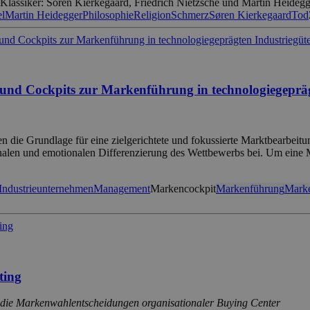
n Klassiker: Sören Kierkegaard, Friedrich Nietzsche und Martin Heideg
el
Martin Heidegger
Philosophie
Religion
Schmerz
Søren Kierkegaard
Tod
 und Cockpits zur Markenführung in technologiegeprä
 die Grundlage für eine zielgerichtete und fokussierte Marktbearbeit
ionalen und emotionalen Differenzierung des Wettbewerbs bei. Um eine
Industrieunternehmen
Management
Markencockpit
Markenführung
Mark
ting
ie Markenwahlentscheidungen organisationaler Buying Center