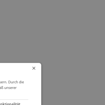
×
sern. Durch die
äß unserer
nktionalität