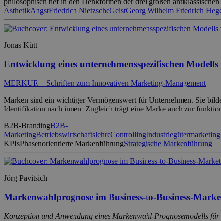
philosophisch tief in den Denkformen der drei großen antiklassische
Ästhetik
Angst
Friedrich Nietzsche
Geist
Georg Wilhelm Friedrich Heg
Jonas Kütt
Entwicklung eines unternehmensspezifischen Modells
MERKUR – Schriften zum Innovativen Marketing-Management
Marken sind ein wichtiger Vermögenswert für Unternehmen. Sie bilden
Identifikation nach innen. Zugleich trägt eine Marke auch zur funkt
B2B-Branding
B2B-
Marketing
Betriebswirtschaftslehre
Controlling
Industriegütermarketing
KPIs
Phasenorientierte Markenführung
Strategische Markenführung
Jörg Pavitsich
Markenwahlprognose im Business-to-Business-Marke
Konzeption und Anwendung eines Markenwahl-Prognosemodells für d