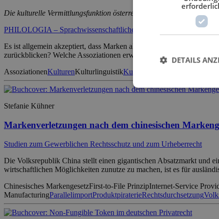
erforderlic
Die kulturelle Vermittlungsfunktion österreichischer und ungarischer
PHILOLOGIA – Sprachwissenschaftliche Forschungsergebnisse
Es ist allgemein akzeptiert, dass Marken als Kulturträger fungiere
zurückblicken? Welche Assoziationen erwecken bekannte Marken in
DETAILS ANZ
Assoziationen
Kulturen
Kulturlinguistik
Kulturwissenschaft
Linguistik
M
Stefanie Kühner
Markenverletzungen nach dem chinesischen Markeng
Studien zum Gewerblichen Rechtsschutz und zum Urheberrecht
Die Volksrepublik China stellt einen gigantischen Absatzmarkt und e
wirtschaftlichen Möglichkeiten zunutze zu machen, ist es für ausländ
Chinesisches Markengesetz
First-to-File Prinzip
Internet-Service Provi
Manufacturing
Parallelimport
Produktpiraterie
Rechtsdurchsetzung
Volk