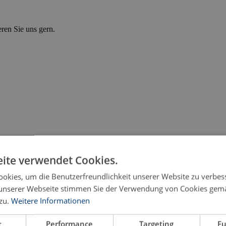
eren Sie uns gern.
ite verwendet Cookies.
okies, um die Benutzerfreundlichkeit unserer Website zu verbes
unserer Webseite stimmen Sie der Verwendung von Cookies gem
zu.
Weitere Informationen
./eds.)
 a kultúra és a nyelv kontextusában
t
Performance
Targeting
Fu