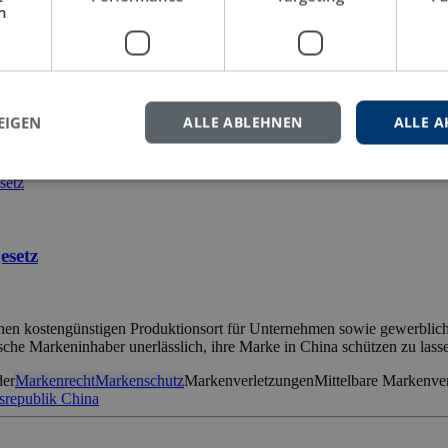
h
 Marken / Osztrák és magyar márkák kultúraközvetítő szerepe
n. Doch wie hängen Marke und Kultur in zwei Nachbarländern zusammen
 den beiden Ländern? Was charakterisiert Markennamen, Verpackungen
EIGEN
ALLE ABLEHNEN
ALLE A
arken
Marketing
Österreich
Sprache
Sprachwissenschaft
Ungarn
Wirtscha
esetz
inen kostengünstigen Produktionsort für Unternehmen sowie gewerblich
ische Markeninhaber unerlässlich, ihre Marke in China schützen zu lass
der
Markenrecht
Markenschutz
Markenverletzungen
Mittelbare Markenve
srepublik China