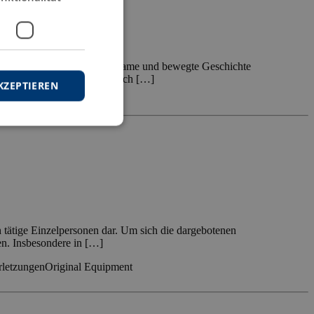
, die auf eine lange, gemeinsame und bewegte Geschichte
 und Werbungen in Österreich […]
KZEPTIEREN
ftswissenschaft
 tätige Einzelpersonen dar. Um sich die dargebotenen
en. Insbesondere in […]
rletzungen
Original Equipment