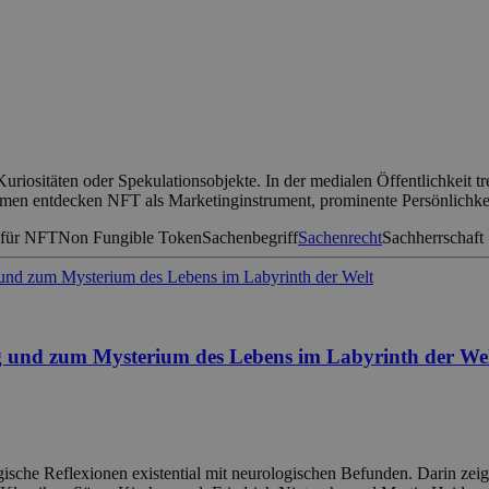
uriositäten oder Spekulationsobjekte. In der medialen Öffentlichkeit t
hmen entdecken NFT als Marketinginstrument, prominente Persönlichk
 für NFT
Non Fungible Token
Sachenbegriff
Sachenrecht
Sachherrschaft
g und zum Mysterium des Lebens im Labyrinth der We
ische Reflexionen existential mit neurologischen Befunden. Darin zeigt