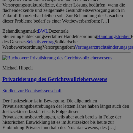
Versorgungsstrukturdefizite, die einer Lösung bedürfen, wenn die
flächendeckende und zeitgemäße Gesundheitsversorgung auch in
Zukunft finanzierbar bleiben soll. Zur Behandlung der Ursachen
dieser Probleme bedarf es einer Wettbewerbsreform; […]
Behandlungsmarkt
BWL
Dezentrale
Steuerung
Entdeckungsverfahren
Handelnsordnung
Handlungsfreiheit
H
des Gesetzes
Selektivvertrag
Solidarische
Wettbewerbsordnung
Versorgungsform
Vertragsarztrechtsänderungsge
Michael Hippeli
Privatisierung des Gerichtsvollzieherwesens
Studien zur Rechtswissenschaft
Der Justizsektor ist in Bewegung. Die allgemeinen
Privatisierungsbestrebungen der letzten Jahre haben längst auch den
Justizsektor erfasst. Teils als Folge dieser
Privatisierungsbestrebungen, teils aber auch bereits in Folge der
historischen Entwicklung ist es im Justizsektor bis heute zur
Einbindung Privater innerhalb des Notariatswesens, des […]