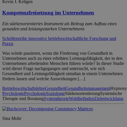
Kevin J. Kettgen
Kompetenzfreisetzung im Unternehmen
Ein stärkenorientiertes Instrument als Beitrag zum Aufbau eines
gesunden und leistungsstarken Unternehmens
Schriftenreihe innovative betriebswirtschaftliche Forschung und
Praxis
Was würde passieren, wenn die Förderung von Gesundheit in
Unternehmen auch zu einer erhöhten Leistungsfähigkeit, der in den
Unternehmen arbeitenden Menschen führen würde? In dieser Studie
wird dieser Frage nachgegangen und untersucht, wie sich
Gesundheit und Leistungsfähigkeit simultan in einem Unternehmen
fördern lassen und welche Auswirkungen […]
Betriebswirtschaftslehre
Gesundheit
Gesundheitsmanagement
Hypnosy
Psychologie
Psychologie
Soziologie
Stärkenorientierung
Systemische
Therapie und Beratung
Systemtheorie
Wohlbefinden
Zielentwicklung
Sina Mohr