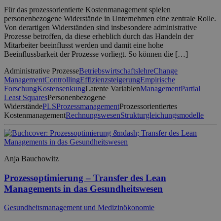
Für das prozessorientierte Kostenmanagement spielen
personenbezogene Widerstände in Unternehmen eine zentrale Rolle.
Von derartigen Widerständen sind insbesondere administrative
Prozesse betroffen, da diese erheblich durch das Handeln der
Mitarbeiter beeinflusst werden und damit eine hohe
Beeinflussbarkeit der Prozesse vorliegt. So können die […]
Administrative Prozesse
Betriebswirtschaftslehre
Change
Management
Controlling
Effizienzsteigerung
Empirische
Forschung
Kostensenkung
Latente Variablen
Management
Partial
Least Squares
Personenbezogene
Widerstände
PLS
Prozessmanagement
Prozessorientiertes
Kostenmanagement
Rechnungswesen
Strukturgleichungsmodelle
Anja Bauchowitz
Prozessoptimierung – Transfer des Lean
Managements in das Gesundheitswesen
Gesundheitsmanagement und Medizinökonomie