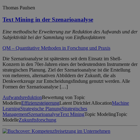
Thomas Paulsen
Text Mining in der Szenarioanalyse
Eine methodische Erweiterung zur Reduktion des Aufwands und der
Subjektivität bei der Sammlung von Einflussfaktoren
QM – Quantitative Methoden in Forschung und Praxis
Die Szenarioanalyse ist spätestens seit dem Einsatz im Shell-
Konzern in den 70er-Jahren eines der bedeutendsten Instrumente der
strategischen Planung. Ziel der Szenarioanalyse ist die Erstellung
von mehreren, alternativen Abbildern der Zukunft, die als
Denkwerkzeuge zur Entscheidungsfindung genutzt werden. Alle
Formen der Szenarioanalyse […]
Aufwandsreduktion
Bewertung von Topic
Modellen
Effizienzsteigerung
Latent Dirichlet Allocation
Machine
Learning
Strategische Planung
Strategisches
Management
Szenarioanalyse
Text Mining
Topic Modeling
Topic
Modelle
Zukunftsforschung