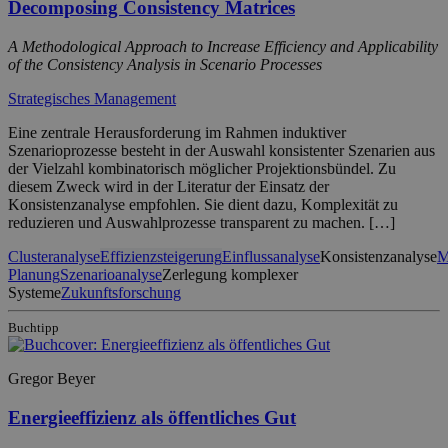
Decomposing Consistency Matrices
A Methodological Approach to Increase Efficiency and Applicability
of the Consistency Analysis in Scenario Processes
Strategisches Management
Eine zentrale Herausforderung im Rahmen induktiver
Szenarioprozesse besteht in der Auswahl konsistenter Szenarien aus
der Vielzahl kombinatorisch möglicher Projektionsbündel. Zu
diesem Zweck wird in der Literatur der Einsatz der
Konsistenzanalyse empfohlen. Sie dient dazu, Komplexität zu
reduzieren und Auswahlprozesse transparent zu machen. […]
Clusteranalyse
Effizienzsteigerung
Einflussanalyse
Konsistenzanalyse
M
Planung
Szenarioanalyse
Zerlegung komplexer
Systeme
Zukunftsforschung
Buchtipp
Gregor Beyer
Energieeffizienz als öffentliches Gut