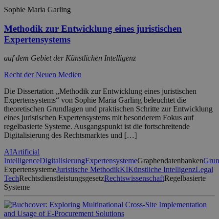
Sophie Maria Garling
Methodik zur Entwicklung eines juristischen
Expertensystems
auf dem Gebiet der Künstlichen Intelligenz
Recht der Neuen Medien
Die Dissertation „Methodik zur Entwicklung eines juristischen
Expertensystems“ von Sophie Maria Garling beleuchtet die
theoretischen Grundlagen und praktischen Schritte zur Entwicklung
eines juristischen Expertensystems mit besonderem Fokus auf
regelbasierte Systeme. Ausgangspunkt ist die fortschreitende
Digitalisierung des Rechtsmarktes und […]
AI
Artificial
Intelligence
Digitalisierung
Expertensysteme
Graphendatenbanken
Grun
Expertensysteme
Juristische Methodik
KI
Künstliche Intelligenz
Legal
Tech
Rechtsdienstleistungsgesetz
Rechtswissenschaft
Regelbasierte
Systeme