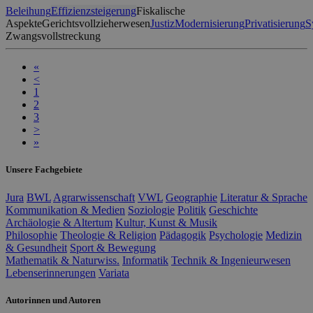
Beleihung
Effizienzsteigerung
Fiskalische
Aspekte
Gerichtsvollzieherwesen
Justiz
Modernisierung
Privatisierung
S
Zwangsvollstreckung
«
<
1
2
3
>
»
Unsere Fachgebiete
Jura
BWL
Agrarwissenschaft
VWL
Geographie
Literatur & Sprache
Kommunikation & Medien
Soziologie
Politik
Geschichte
Archäologie & Altertum
Kultur, Kunst & Musik
Philosophie
Theologie & Religion
Pädagogik
Psychologie
Medizin
& Gesundheit
Sport & Bewegung
Mathematik & Naturwiss.
Informatik
Technik & Ingenieurwesen
Lebenserinnerungen
Variata
Autorinnen und Autoren