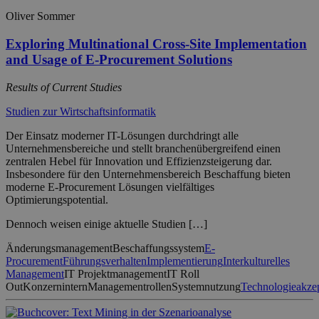
Oliver Sommer
Exploring Multinational Cross-Site Implementation
and Usage of E-Procurement Solutions
Results of Current Studies
Studien zur Wirtschaftsinformatik
Der Einsatz moderner IT-Lösungen durchdringt alle
Unternehmensbereiche und stellt branchenübergreifend einen
zentralen Hebel für Innovation und Effizienzsteigerung dar.
Insbesondere für den Unternehmensbereich Beschaffung bieten
moderne E-Procurement Lösungen vielfältiges
Optimierungspotential.
Dennoch weisen einige aktuelle Studien […]
Änderungsmanagement
Beschaffungssystem
E-
Procurement
Führungsverhalten
Implementierung
Interkulturelles
Management
IT Projektmanagement
IT Roll
Out
Konzernintern
Managementrollen
Systemnutzung
Technologieakze