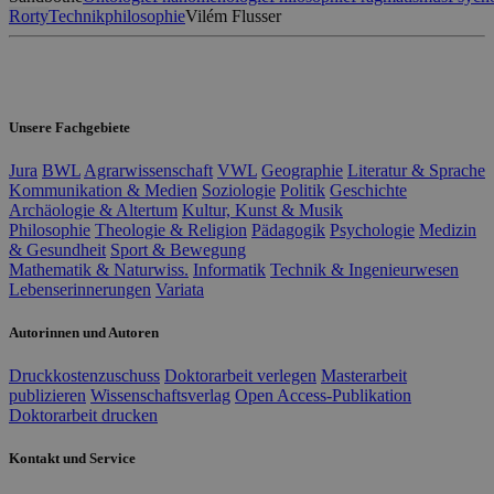
Rorty
Technikphilosophie
Vilém Flusser
Unsere Fachgebiete
Jura
BWL
Agrarwissenschaft
VWL
Geographie
Literatur & Sprache
Kommunikation & Medien
Soziologie
Politik
Geschichte
Archäologie & Altertum
Kultur, Kunst & Musik
Philosophie
Theologie & Religion
Pädagogik
Psychologie
Medizin
& Gesundheit
Sport & Bewegung
Mathematik & Naturwiss.
Informatik
Technik & Ingenieurwesen
Lebenserinnerungen
Variata
Autorinnen und Autoren
Druckkostenzuschuss
Doktorarbeit verlegen
Masterarbeit
publizieren
Wissenschaftsverlag
Open Access-Publikation
Doktorarbeit drucken
Kontakt und Service