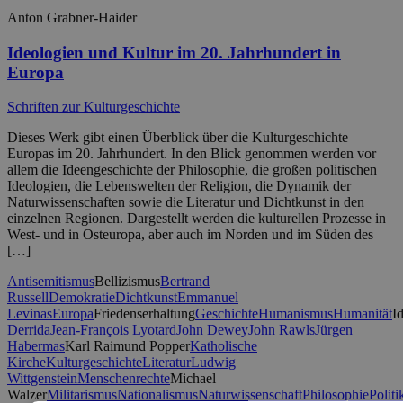
Anton Grabner-Haider
Ideologien und Kultur im 20. Jahrhundert in
Europa
Schriften zur Kulturgeschichte
Dieses Werk gibt einen Überblick über die Kulturgeschichte
Europas im 20. Jahrhundert. In den Blick genommen werden vor
allem die Ideengeschichte der Philosophie, die großen politischen
Ideologien, die Lebenswelten der Religion, die Dynamik der
Naturwissenschaften sowie die Literatur und Dichtkunst in den
einzelnen Regionen. Dargestellt werden die kulturellen Prozesse in
West- und in Osteuropa, aber auch im Norden und im Süden des
[…]
Antisemitismus
Bellizismus
Bertrand
Russell
Demokratie
Dichtkunst
Emmanuel
Levinas
Europa
Friedenserhaltung
Geschichte
Humanismus
Humanität
I
Derrida
Jean-François Lyotard
John Dewey
John Rawls
Jürgen
Habermas
Karl Raimund Popper
Katholische
Kirche
Kulturgeschichte
Literatur
Ludwig
Wittgenstein
Menschenrechte
Michael
Walzer
Militarismus
Nationalismus
Naturwissenschaft
Philosophie
Politi