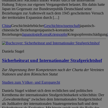
ostasiatischen Nachbarn immer wieder durch die ambivalente
Haltung Tokyos zur eigenen Vergangenheit belastet. Bis dahin hatte
Japan im Gegensatz zur Bundesrepublik Deutschland seine
Beziehungen zur Außenwelt nach dem 1945 gescheiterten Versuch
der territorialen Expansion durch […]
China
Geschichtslehrbücher
Geschichtswissenschaft
japanisch-
chinesische Beziehungen
japanisch-koreanische
Beziehungen
Japanologie
Korea
Kriegsopfer
Kriegsopferentschädigung
Daniela Stagel
Sicherheitsrat und Internationaler Strafgerichtshof
Zur Abgrenzung ihrer Kompetenzen nach der Charta der Vereinten
Nationen und dem Römischen Statut
Studien zum Völker- und Europarecht
Daniela Stagel widmet sich dem rechtlichen und politischen
Kernthema der internationalen Strafgerichtsbarkeit schlechthin: Der
„Gewaltenteilung“ zwischen dem Internationalen Strafgerichtshof
als Judikative der internationalen Staatengemeinschaft und dem
Sicherheitsrat als Exekutive. Mit hinein spielt auch die Rolle der