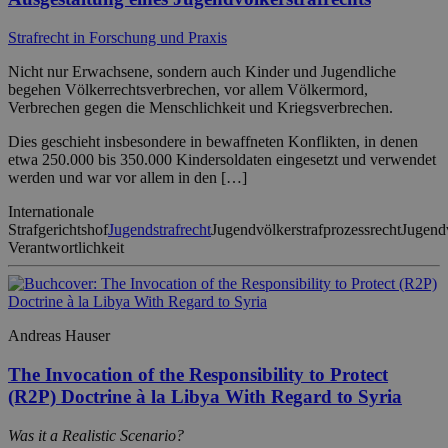
Strafrecht in Forschung und Praxis
Nicht nur Erwachsene, sondern auch Kinder und Jugendliche
begehen Völkerrechtsverbrechen, vor allem Völkermord,
Verbrechen gegen die Menschlichkeit und Kriegsverbrechen.
Dies geschieht insbesondere in bewaffneten Konflikten, in denen
etwa 250.000 bis 350.000 Kindersoldaten eingesetzt und verwendet
werden und war vor allem in den […]
Internationale
Strafgerichtshof
Jugendstrafrecht
Jugendvölkerstrafprozessrecht
Jugendv
Verantwortlichkeit
Andreas Hauser
The Invocation of the Responsibility to Protect
(R2P) Doctrine à la Libya With Regard to Syria
Was it a Realistic Scenario?