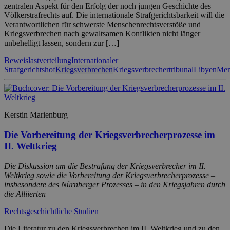
zentralen Aspekt für den Erfolg der noch jungen Geschichte des
Völkerstrafrechts auf. Die internationale Strafgerichtsbarkeit will die
Verantwortlichen für schwerste Menschenrechtsverstöße und
Kriegsverbrechen nach gewaltsamen Konflikten nicht länger
unbehelligt lassen, sondern zur […]
Beweislastverteilung
Internationaler
Strafgerichtshof
Kriegsverbrechen
Kriegsverbrechertribunal
Libyen
Men
Kerstin Marienburg
Die Vorbereitung der Kriegsverbrecherprozesse im
II. Weltkrieg
Die Diskussion um die Bestrafung der Kriegsverbrecher im II.
Weltkrieg sowie die Vorbereitung der Kriegsverbrecherprozesse –
insbesondere des Nürnberger Prozesses – in den Kriegsjahren durch
die Alliierten
Rechtsgeschichtliche Studien
Die Literatur zu den Kriegsverbrechen im II. Weltkrieg und zu den