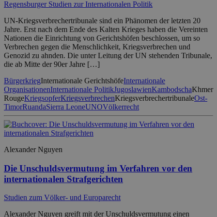
Regensburger Studien zur Internationalen Politik
UN-Kriegsverbrechertribunale sind ein Phänomen der letzten 20
Jahre. Erst nach dem Ende des Kalten Krieges haben die Vereinten
Nationen die Einrichtung von Gerichtshöfen beschlossen, um so
Verbrechen gegen die Menschlichkeit, Kriegsverbrechen und
Genozid zu ahnden. Die unter Leitung der UN stehenden Tribunale,
die ab Mitte der 90er Jahre […]
Bürgerkrieg
Internationale Gerichtshöfe
Internationale
Organisationen
Internationale Politik
Jugoslawien
Kambodscha
Khmer
Rouge
Kriegsopfer
Kriegsverbrechen
Kriegsverbrechertribunale
Ost-
Timor
Ruanda
Sierra Leone
UNO
Völkerrecht
Alexander Nguyen
Die Unschuldsvermutung im Verfahren vor den
internationalen Strafgerichten
Studien zum Völker- und Europarecht
Alexander Nguyen greift mit der Unschuldsvermutung einen