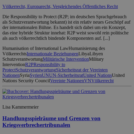
Völkerrecht, Europarecht, Vergleichendes Öffentliches Recht
Die Responsibility to Protect (R2P; im deutschen Sprachgebrauch
als Schutzverantwortung bekannt) ist ein relativ neues Geschöpf auf
der internationalen Bühne. Es handelt sich dabei um ein Konzept,
das eine hybride Struktur innehat: R2P weist sowohl rein politische
als auch völkerrechtlich bindende Komponenten auf. [...]
Humanisation of International Law
Humanisierung des
Völkerrechts
Internationale Beziehungen
Libya
Libyen
Schutzverantwortung
Militärische Intervention
Military
Intervention
R2P
Responsibility to
Protect
Schutzverantwortung
Sicherheitsrat der Vereinten
Nationen
Syria
Syrien
UN
UN-Sicherheitsrat
United Nations
United
Nations Security Council
Vereinte Nationen
VN
Völkerrecht
Lisa Kammermeier
Handlungsspielräume und Grenzen von
Kriegsverbrechertribunalen