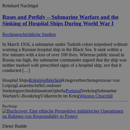
Reinhard Nachtigal
Ruses and Perfidy – Submarine Warfare and the
Sinking of Hospital Ships During World War I
Rechtsgeschichtliche Studien
In March 1916, a submarine under Turkish colors torpedoed without
warning a Russian hospital ship in the Black Sea. It sank within a
few minutes with a loss of over 100 lives. Whereas public mood in
Russia ran high, the submarine commander argued that the ship was
neither marked with prescribed signs of a hospital ship, nor that it
conducted […]
Hospital Ships
Kriegsverbrechen
Kriegsverbrechensprozesse von
Leipzig
Lazarettschiffe
Londoner
Seekriegsrechtsdeklaration
Ophelia
Portugal
Seekrieg
Submarine
Warfare
U-Bootkrieg
Völkerrecht im Krieg
Winston Churchill
Buchtipp
Dieter Budde