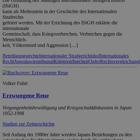
Die Gründung des Ständigen Internationalen Strafgerichtshofs
(IStGH)
kann als Meilenstein in der Geschichte des Internationalen
Strafrechts
gefeiert werden. Mit der Errichtung des IStGH erklärte die
internationale
Gemeinschaft, dass Kriegsverbrechen, Verbrechen gegen die
Menschlich-
keit, Völkermord und Aggression […]
Beteiligungsrechte
Internationaler Strafgerichtshof
Internationales
Recht
Jugoslawientribunal
Kriegsverbrechen
Opfer
Rechtsvergleichung
Volker Fuhrt
Erzwungene Reue
Vergangenheitsbewältigung und Kriegsschulddiskussion in Japan
1952-1998
Studien zur Zeitgeschichte
Seit Anfang der 1980er Jahre werden Japans Beziehungen zu den