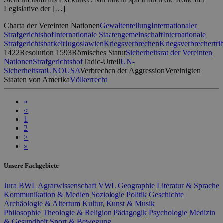
Legislative der […]
Charta der Vereinten Nationen
Gewaltenteilung
Internationaler
Strafgerichtshof
Internationale Staatengemeinschaft
Internationale
Strafgerichtsbarkeit
Jugoslawien
Kriegsverbrechen
Kriegsverbrechertri
1422
Resolution 1593
Römisches Statut
Sicherheitsrat der Vereinten
Nationen
Strafgerichtshof
Tadic-Urteil
UN-
Sicherheitsrat
UNO
USA
Verbrechen der Aggression
Vereinigten
Staaten von Amerika
Völkerrecht
«
<
1
2
>
»
Unsere Fachgebiete
Jura
BWL
Agrarwissenschaft
VWL
Geographie
Literatur & Sprache
Kommunikation & Medien
Soziologie
Politik
Geschichte
Archäologie & Altertum
Kultur, Kunst & Musik
Philosophie
Theologie & Religion
Pädagogik
Psychologie
Medizin
& Gesundheit
Sport & Bewegung