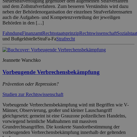
Steuerstrafverfolgung gegenüber dem allgemeinen Strafverfahren
und dem Zollstrafverfahren. Zum besseren Verständnis wird dazu
neben der Behördenorganisation der einzelnen Strafverfahrensarten
auch die Aufgaben- und Kompetenzverteilung der jeweiligen
Behörden in den […]
Fahndung
Finanzamt
Rechtsstaatsprinzip
Rechtswissenschaft
Sozialstaa
und Bußgeldstelle
StraFa-Fa
Strafrecht
Jeannette Warschko
Vorbeugende Verbrechensbekämpfung
Prävention oder Repression?
Studien zur Rechtswissenschaft
Vorbeugende Verbrechensbekämpfung wird mit Begriffen wie V-
Männer, Observierung, großer und kleiner Lauschangriff
gleichgesetzt; gemeint ist eine Grauzone polizeilichen Handelns,
vorwiegend heimliche Maßnahmen mit massiven
Grundrechtsangriffen. Die konkrete Standortbestimmung der
vorbeugenden Verbrechensbekämpfung innerhalb der geltenden