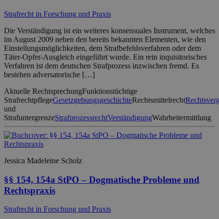
Strafrecht in Forschung und Praxis
Die Verständigung ist ein weiteres konsensuales Instrument, welches
im August 2009 neben den bereits bekannten Elementen, wie den
Einstellungsmöglichkeiten, dem Strafbefehlsverfahren oder dem
Täter-Opfer-Ausgleich eingeführt wurde. Ein rein inquisitorisches
Verfahren ist dem deutschen Strafprozess inzwischen fremd. Es
bestehen adversatorische […]
Aktuelle Rechtsprechung
Funktionstüchtige
Strafrechtpflege
Gesetzgebungsgeschichte
Rechtsmittelrecht
Rechtsverg
und
Strafuntergrenze
Strafprozessrecht
Verständigung
Wahrheitermittlung
Jessica Madeleine Scholz
§§ 154, 154a StPO – Dogmatische Probleme und
Rechtspraxis
Strafrecht in Forschung und Praxis