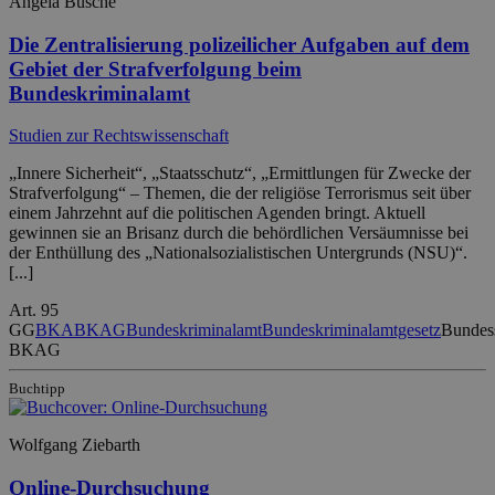
Angela Busche
Die Zentralisierung polizeilicher Aufgaben auf dem
Gebiet der Strafverfolgung beim
Bundeskriminalamt
Studien zur Rechtswissenschaft
„Innere Sicherheit“, „Staatsschutz“, „Ermittlungen für Zwecke der
Strafverfolgung“ – Themen, die der religiöse Terrorismus seit über
einem Jahrzehnt auf die politischen Agenden bringt. Aktuell
gewinnen sie an Brisanz durch die behördlichen Versäumnisse bei
der Enthüllung des „Nationalsozialistischen Untergrunds (NSU)“.
[...]
Art. 95
GG
BKA
BKAG
Bundeskriminalamt
Bundeskriminalamtgesetz
Bundess
BKAG
Buchtipp
Wolfgang Ziebarth
Online-Durchsuchung