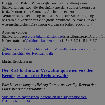
Die §§ 154, 154a StPO ermöglichen die Einstellung eines
Strafverfahrens bzw. die Beschränkung der Strafverfolgung aus
justizökonomischen Gründen. Als Instrument zur
Verfahrensbeschleunigung und Entlastung der Strafverfolgung
besitzen die Vorschriften eine große praktische Relevanz. In der
wissenschaftlichen Diskussion wurden sie bisher jedoch […]
Absehen von der
Strafverfolgung
Beschränkung
Einstellung
Einstellungspraxis
Geringfüg
Nebenstraftaten
Verfahrenskonzentration
§ 154 StPO
§ 154a StPO
Martin Brockhausen
Der Rechtsschutz in Verwaltungssachen vor den
Berufsgerichten der Rechtsanwälte
Eine Untersuchung als Beitrag für eine notwendige Reform der
Bundesrechtsanwaltsordnung
Studien zum bayerischen, nationalen und supranationalen
Öffentlichen Recht