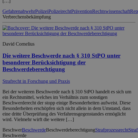
[…]
Gefahrenabwehr
Polizei
Polizeirecht
Prävention
Rechtswissenschaft
Rep
Verbrechensbekämpfung
David Cornelius
Die weitere Beschwerde nach § 310 StPO unter
besonderer Berücksichtigung der
Beschwerdeberechtigung
Strafrecht in Forschung und Praxis
Bei der weiteren Beschwerde nach § 310 StPO handelt es sich um
ein Rechtsmittel, welches im Verhältnis zum sonstigen
Beschwerderecht der stopp einige Besonderheiten aufweist. Diese
Besonderheiten erschöpfen sich nicht allein in dem Umstand, dass
eine dritte Überprüfung des Verfahrensgegenstandes ermöglicht
wird. Vielmehr wirft die weitere […]
Beschwer
Beschwerde
Beschwerdeberechtigung
Strafprozessrecht
Stra
Beschwerde