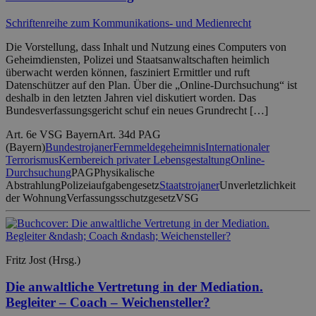
Schriftenreihe zum Kommunikations- und Medienrecht
Die Vorstellung, dass Inhalt und Nutzung eines Computers von
Geheimdiensten, Polizei und Staatsanwaltschaften heimlich
überwacht werden können, fasziniert Ermittler und ruft
Datenschützer auf den Plan. Über die „Online-Durchsuchung“ ist
deshalb in den letzten Jahren viel diskutiert worden. Das
Bundesverfassungsgericht schuf ein neues Grundrecht […]
Art. 6e VSG Bayern
Art. 34d PAG
(Bayern)
Bundestrojaner
Fernmeldegeheimnis
Internationaler
Terrorismus
Kernbereich privater Lebensgestaltung
Online-
Durchsuchung
PAG
Physikalische
Abstrahlung
Polizeiaufgabengesetz
Staatstrojaner
Unverletzlichkeit
der Wohnung
Verfassungsschutzgesetz
VSG
Fritz Jost (Hrsg.)
Die anwaltliche Vertretung in der Mediation.
Begleiter – Coach – Weichensteller?