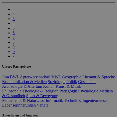
«
<
3
4
5
6
7
8
9
>
»
Unsere Fachgebiete
Jura
BWL
Agrarwissenschaft
VWL
Geographie
Literatur & Sprache
Kommunikation & Medien
Soziologie
Politik
Geschichte
Archäologie & Altertum
Kultur, Kunst & Musik
Philosophie
Theologie & Religion
Pädagogik
Psychologie
Medizin
& Gesundheit
Sport & Bewegung
Mathematik & Naturwiss.
Informatik
Technik & Ingenieurwesen
Lebenserinnerungen
Variata
Autorinnen und Autoren