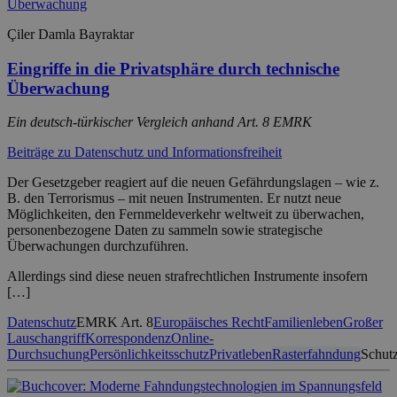
Çiler Damla Bayraktar
Eingriffe in die Privatsphäre durch technische
Überwachung
Ein deutsch-türkischer Vergleich anhand Art. 8 EMRK
Beiträge zu Datenschutz und Informationsfreiheit
Der Gesetzgeber reagiert auf die neuen Gefährdungslagen – wie z.
B. den Terrorismus – mit neuen Instrumenten. Er nutzt neue
Möglichkeiten, den Fernmeldeverkehr weltweit zu überwachen,
personenbezogene Daten zu sammeln sowie strategische
Überwachungen durchzuführen.
Allerdings sind diese neuen strafrechtlichen Instrumente insofern
[…]
Datenschutz
EMRK Art. 8
Europäisches Recht
Familienleben
Großer
Lauschangriff
Korrespondenz
Online-
Durchsuchung
Persönlichkeitsschutz
Privatleben
Rasterfahndung
Schutz