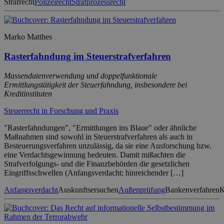
Strafrecht
Polizeirecht
Strafprozessrecht
Marko Matthes
Rasterfahndung im Steuerstrafverfahren
Massendatenverwendung und doppelfunktionale
Ermittlungstätigkeit der Steuerfahndung, insbesondere bei
Kreditinstituten
Steuerrecht in Forschung und Praxis
"Rasterfahndungen", "Ermittlungen ins Blaue" oder ähnliche
Maßnahmen sind sowohl in Steuerstrafverfahren als auch in
Besteuerungsverfahren unzulässig, da sie eine Ausforschung bzw.
eine Verdachtsgewinnung bedeuten. Damit mißachten die
Strafverfolgungs- und die Finanzbehörden die gesetzlichen
Eingriffsschwellen (Anfangsverdacht; hinreichender […]
Anfangsverdacht
Auskunftsersuchen
Außenprüfung
Bankenverfahren
K