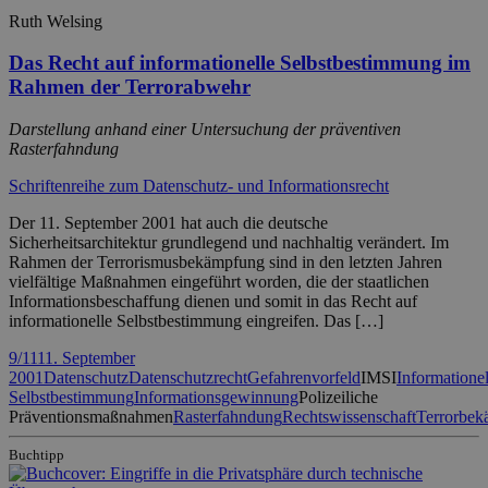
Ruth Welsing
Das Recht auf informationelle Selbstbestimmung im
Rahmen der Terrorabwehr
Darstellung anhand einer Untersuchung der präventiven
Rasterfahndung
Schriftenreihe zum Datenschutz- und Informationsrecht
Der 11. September 2001 hat auch die deutsche
Sicherheitsarchitektur grundlegend und nachhaltig verändert. Im
Rahmen der Terrorismusbekämpfung sind in den letzten Jahren
vielfältige Maßnahmen eingeführt worden, die der staatlichen
Informationsbeschaffung dienen und somit in das Recht auf
informationelle Selbstbestimmung eingreifen. Das […]
9/11
11. September
2001
Datenschutz
Datenschutzrecht
Gefahrenvorfeld
IMSI
Informationel
Selbstbestimmung
Informationsgewinnung
Polizeiliche
Präventionsmaßnahmen
Rasterfahndung
Rechtswissenschaft
Terrorbe
Buchtipp