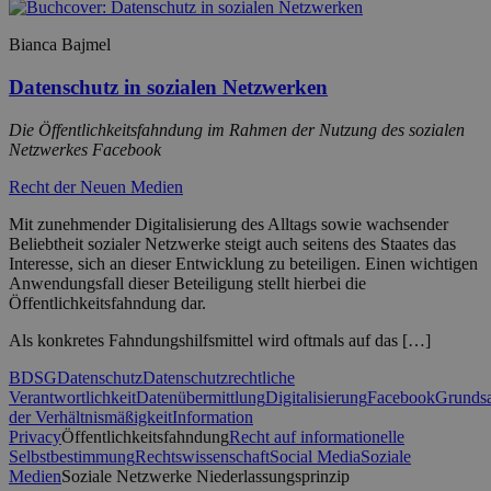
Bianca Bajmel
Datenschutz in sozialen Netzwerken
Die Öffentlichkeitsfahndung im Rahmen der Nutzung des sozialen
Netzwerkes Facebook
Recht der Neuen Medien
Mit zunehmender Digitalisierung des Alltags sowie wachsender
Beliebtheit sozialer Netzwerke steigt auch seitens des Staates das
Interesse, sich an dieser Entwicklung zu beteiligen. Einen wichtigen
Anwendungsfall dieser Beteiligung stellt hierbei die
Öffentlichkeitsfahndung dar.
Als konkretes Fahndungshilfsmittel wird oftmals auf das […]
BDSG
Datenschutz
Datenschutzrechtliche
Verantwortlichkeit
Datenübermittlung
Digitalisierung
Facebook
Grundsa
der Verhältnismäßigkeit
Information
Privacy
Öffentlichkeitsfahndung
Recht auf informationelle
Selbstbestimmung
Rechtswissenschaft
Social Media
Soziale
Medien
Soziale Netzwerke Niederlassungsprinzip