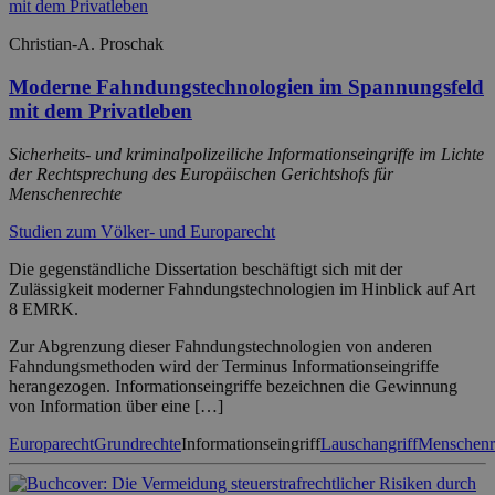
Christian-A. Proschak
Moderne Fahndungstechnologien im Spannungsfeld
mit dem Privatleben
Sicherheits- und kriminalpolizeiliche Informationseingriffe im Lichte
der Rechtsprechung des Europäischen Gerichtshofs für
Menschenrechte
Studien zum Völker- und Europarecht
Die gegenständliche Dissertation beschäftigt sich mit der
Zulässigkeit moderner Fahndungstechnologien im Hinblick auf Art
8 EMRK.
Zur Abgrenzung dieser Fahndungstechnologien von anderen
Fahndungsmethoden wird der Terminus Informationseingriffe
herangezogen. Informationseingriffe bezeichnen die Gewinnung
von Information über eine […]
Europarecht
Grundrechte
Informationseingriff
Lauschangriff
Menschenr