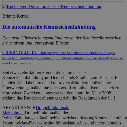
Brigitte Kenzel
Die automatische Kennzeichenfahndung
Eine neue Überwachungsmaßnahme an der Schnittstelle zwischen
präventivem und repressivem Einsatz
CRIMINOLOGIA –
Interdisziplinäre Schriftenreihe zur Kriminologie,
kritischen Kriminologie, Strafrecht, Rechtssoziologie, forensischen Psychiatrie
und Gewaltprävention
Seit etwa zehn Jahren kommt die automatische
Kennzeichenfahndung auf Deutschlands Straßen zum Einsatz. Es
handelt sich dabei um eine kontrovers diskutierte polizeiliche
Überwachungsmaßnahme, die sowohl zu präventiven als auch zu
repressiven Zwecken eingesetzt werden kann. Im März 2008
erklärte das Bundesverfassungsgericht die Regelungen der […]
AFV
AKLS
ANPR
Doppelfunktionale
Maßnahmen
Doppelfunktionalität der
Polizei
Fahndungsmaßnahme
Kennzeichenerfassung
Kennzeichenfahn
Scanning
Max-Planck-Institut für ausländisches und internationales