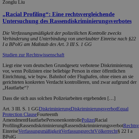
Zonglu Liu
„Racial Profiling“: Eine rechtsvergleichende
Untersuchung des Rassendiskriminierungsverbotes
Die Verfassungsmäßigkeit der polizeilichen Kontrolle zwecks
Verhinderung und Unterbindung von unerlaubter Einreise nach §22
I a BPolG am Maßstab des Art. 3 III S. 1 GG
Studien zur Rechtswissenschaft
Liegt eine vom deutschen Grundgesetz verbotene Diskriminierung
vor, wenn Polizisten eine beliebige Person in einer öffentlichen
Einrichtung, wie bspw. Bahnhof oder Flughafen, ohne einen an sie
gerichteten konkreten Verdacht kontrollieren, und zwar aufgrund der
„Hautfarbe“?
Dass die sich aus solchen Polizeiarbeiten ergebenden […]
Art. 3 III. S. 1 GG
Diskriminierung
Diskriminierungsverbot
Equal
Protection Clause
Fourteenth
Amendment
Hautfarbe
Personenkontrolle
Polizei
Racial
Profiling
Rassendiskriminierung
Rassendiskriminierungsverbot
Rechtsv
Einreise
Verfassungsmäßigkeit
Verfassungsrecht
Völkerrecht
§ 22 I a
BPolG