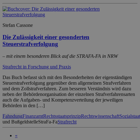
Stefan Cassone
Die Zulässigkeit einer gesonderten
Steuerstrafverfolgung
– mit einem besonderen Blick auf die STRAFA-FA in NRW
Strafrecht in Forschung und Praxis
Das Buch befasst sich mit den Besonderheiten der eigenständigen
Steuerstrafverfolgung gegenüber dem allgemeinen Strafverfahren
und dem Zollstrafverfahren. Zum besseren Verständnis wird dazu
neben der Behördenorganisation der einzelnen Strafverfahrensarten
auch die Aufgaben- und Kompetenzverteilung der jeweiligen
Behörden in den […]
Fahndung
Finanzamt
Rechtsstaatsprinzip
Rechtswissenschaft
Sozialstaa
und Bußgeldstelle
StraFa-Fa
Strafrecht
«