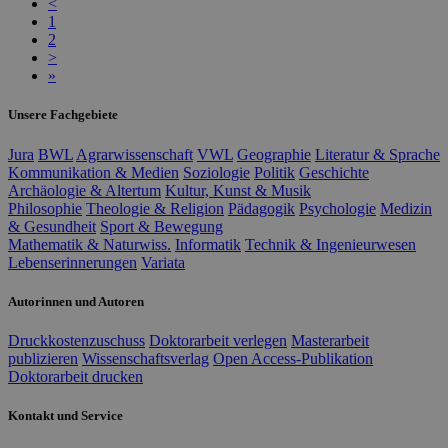
<
1
2
>
»
Unsere Fachgebiete
Jura
BWL
Agrarwissenschaft
VWL
Geographie
Literatur & Sprache
Kommunikation & Medien
Soziologie
Politik
Geschichte
Archäologie & Altertum
Kultur, Kunst & Musik
Philosophie
Theologie & Religion
Pädagogik
Psychologie
Medizin
& Gesundheit
Sport & Bewegung
Mathematik & Naturwiss.
Informatik
Technik & Ingenieurwesen
Lebenserinnerungen
Variata
Autorinnen und Autoren
Druckkostenzuschuss
Doktorarbeit verlegen
Masterarbeit
publizieren
Wissenschaftsverlag
Open Access-Publikation
Doktorarbeit drucken
Kontakt und Service