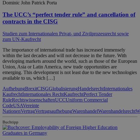
Dominic John Patrick Porta
The UCC’s “perfect tender rule” and cancellation of
contracts in the CISG
Studien zum Internationalen Privat- und Zivilprozessrecht sowie
zum UN-Kaufrecht
The importance of international trade has increased immensely
within the last decades and will not decrease in the future. With
developing markets around the world, such as those of the European
Union, Asia or Latin America, new trade opportunities are
emerging. This development is not least due to the new technologies
available to us, which […]
Aufhebung
Brexit
CISG
Globalisierung
Handelsrecht
Internationales
Kaufrecht
Internationales Recht
Kaufrecht
Perfect Tender
Rule
Rechtswissenschaften
UCC
Uniform Commercial
Code
USA
Vereinte
Nationen
Vertrag
Vertragsaufhebung
Warenhandel
Warenhandelsrecht
Wi
Buchtipp