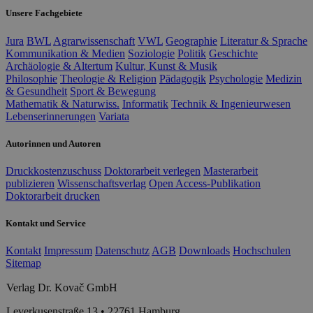
Unsere Fachgebiete
Jura
BWL
Agrarwissenschaft
VWL
Geographie
Literatur & Sprache
Kommunikation & Medien
Soziologie
Politik
Geschichte
Archäologie & Altertum
Kultur, Kunst & Musik
Philosophie
Theologie & Religion
Pädagogik
Psychologie
Medizin
& Gesundheit
Sport & Bewegung
Mathematik & Naturwiss.
Informatik
Technik & Ingenieurwesen
Lebenserinnerungen
Variata
Autorinnen und Autoren
Druckkostenzuschuss
Doktorarbeit verlegen
Masterarbeit
publizieren
Wissenschaftsverlag
Open Access-Publikation
Doktorarbeit drucken
Kontakt und Service
Kontakt
Impressum
Datenschutz
AGB
Downloads
Hochschulen
Sitemap
Verlag Dr. Kovač GmbH
Leverkusenstraße 13 • 22761 Hamburg