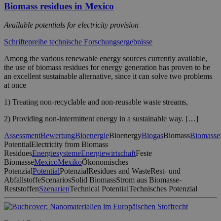
Biomass residues in Mexico
Available potentials for electricity provision
Schriftenreihe technische Forschungsergebnisse
Among the various renewable energy sources currently available,
the use of biomass residues for energy generation has proven to be
an excellent sustainable alternative, since it can solve two problems
at once
1) Treating non-recyclable and non-reusable waste streams,
2) Providing non-intermittent energy in a sustainable way. […]
Assessment
Bewertung
Bioenergie
Bioenergy
Biogas
Biomass
Biomasse
Potential
Electricity from Biomass
Residues
Energiesysteme
Energiewirtschaft
Feste
Biomasse
Mexico
Mexiko
Ökonomisches
Potenzial
Potential
Potenzial
Residues and Waste
Rest- und
Abfallstoffe
Scenarios
Solid Biomass
Strom aus Biomasse-
Reststoffen
Szenarien
Technical Potential
Technisches Potenzial