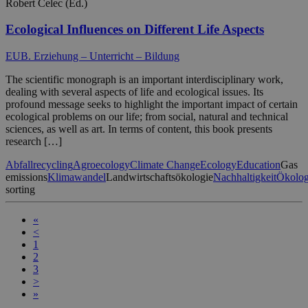
Robert Celec (Ed.)
Ecological Influences on Different Life Aspects
EUB. Erziehung – Unterricht – Bildung
The scientific monograph is an important interdisciplinary work,
dealing with several aspects of life and ecological issues. Its
profound message seeks to highlight the important impact of certain
ecological problems on our life; from social, natural and technical
sciences, as well as art. In terms of content, this book presents
research […]
Abfallrecycling
Agroecology
Climate Change
Ecology
Education
Gas
emissions
Klimawandel
Landwirtschaftsökologie
Nachhaltigkeit
Ökolog
sorting
«
<
1
2
3
>
»