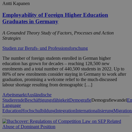
Antti Kapanen
Employability of Foreign Higher Education
Graduates in Germany
A Grounded Theory Study of Factors, Processes and Action
Strategies
Studien zur Berufs- und Professionsforschung
The number of foreign students enrolled in German higher
education has grown for decades – reaching 128,500 new
enrolments and a total number of 440,500 students in 2022. Up to
80% of new enrolments consider staying in Germany to work after
graduation, promising a welcome relief to the much-discussed
labour shortage resulting from demographic […]
Arbeitsmarkt
Ausländische
Studierende
Beschäftigungsfähigkeit
Demografie
Demografiewandel
Em
Language
Education
Hochschulbildung
Integration
Internationalisierung
Migration