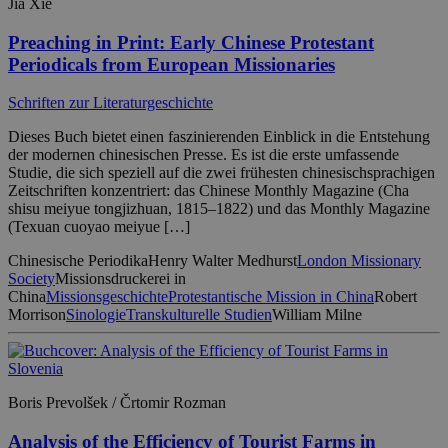
Jia Xie
Preaching in Print: Early Chinese Protestant
Periodicals from European Missionaries
Schriften zur Literaturgeschichte
Dieses Buch bietet einen faszinierenden Einblick in die Entstehung
der modernen chinesischen Presse. Es ist die erste umfassende
Studie, die sich speziell auf die zwei frühesten chinesischsprachigen
Zeitschriften konzentriert: das Chinese Monthly Magazine (Cha
shisu meiyue tongjizhuan, 1815–1822) und das Monthly Magazine
(Texuan cuoyao meiyue […]
Chinesische Periodika
Henry Walter Medhurst
London Missionary
Society
Missionsdruckerei in
China
Missionsgeschichte
Protestantische Mission in China
Robert
Morrison
Sinologie
Transkulturelle Studien
William Milne
Boris Prevolšek / Črtomir Rozman
Analysis of the Efficiency of Tourist Farms in