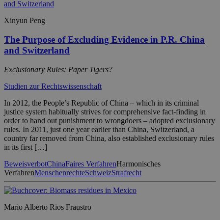
Xinyun Peng
The Purpose of Excluding Evidence in P.R. China
and Switzerland
Exclusionary Rules: Paper Tigers?
Studien zur Rechtswissenschaft
In 2012, the People’s Republic of China – which in its criminal
justice system habitually strives for comprehensive fact-finding in
order to hand out punishment to wrongdoers – adopted exclusionary
rules. In 2011, just one year earlier than China, Switzerland, a
country far removed from China, also established exclusionary rules
in its first […]
Beweisverbot
China
Faires Verfahren
Harmonisches
Verfahren
Menschenrechte
Schweiz
Strafrecht
Mario Alberto Rios Fraustro