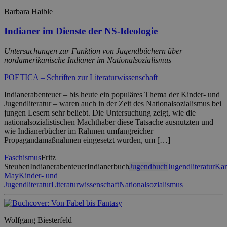
Barbara Haible
Indianer im Dienste der NS-Ideologie
Untersuchungen zur Funktion von Jugendbüchern über
nordamerikanische Indianer im Nationalsozialismus
POETICA – Schriften zur Literaturwissenschaft
Indianerabenteuer – bis heute ein populäres Thema der Kinder- und
Jugendliteratur – waren auch in der Zeit des Nationalsozialismus bei
jungen Lesern sehr beliebt. Die Untersuchung zeigt, wie die
nationalsozialistischen Machthaber diese Tatsache ausnutzten und
wie Indianerbücher im Rahmen umfangreicher
Propagandamaßnahmen eingesetzt wurden, um […]
Faschismus
Fritz
Steuben
Indianerabenteuer
Indianerbuch
Jugendbuch
Jugendliteratur
Kar
May
Kinder- und
Jugendliteratur
Literaturwissenschaft
Nationalsozialismus
Wolfgang Biesterfeld