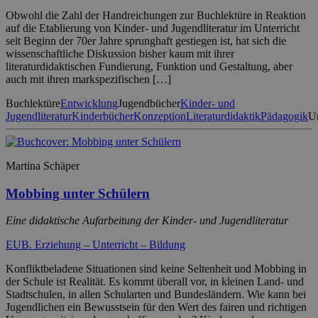
Obwohl die Zahl der Handreichungen zur Buchlektüre in Reaktion
auf die Etablierung von Kinder- und Jugendliteratur im Unterricht
seit Beginn der 70er Jahre sprunghaft gestiegen ist, hat sich die
wissenschaftliche Diskussion bisher kaum mit ihrer
literaturdidaktischen Fundierung, Funktion und Gestaltung, aber
auch mit ihren markspezifischen […]
Buchlektüre
Entwicklung
Jugendbücher
Kinder- und
Jugendliteratur
Kinderbücher
Konzeption
Literaturdidaktik
Pädagogik
Un
Martina Schäper
Mobbing unter Schülern
Eine didaktische Aufarbeitung der Kinder- und Jugendliteratur
EUB. Erziehung – Unterricht – Bildung
Konfliktbeladene Situationen sind keine Seltenheit und Mobbing in
der Schule ist Realität. Es kommt überall vor, in kleinen Land- und
Stadtschulen, in allen Schularten und Bundesländern. Wie kann bei
Jugendlichen ein Bewusstsein für den Wert des fairen und richtigen