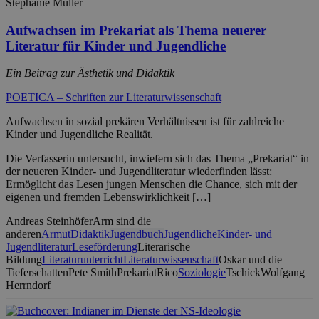
Stephanie Müller
Aufwachsen im Prekariat als Thema neuerer
Literatur für Kinder und Jugendliche
Ein Beitrag zur Ästhetik und Didaktik
POETICA – Schriften zur Literaturwissenschaft
Aufwachsen in sozial prekären Verhältnissen ist für zahlreiche
Kinder und Jugendliche Realität.
Die Verfasserin untersucht, inwiefern sich das Thema „Prekariat“ in
der neueren Kinder- und Jugendliteratur wiederfinden lässt:
Ermöglicht das Lesen jungen Menschen die Chance, sich mit der
eigenen und fremden Lebenswirklichkeit […]
Andreas Steinhöfer
Arm sind die
anderen
Armut
Didaktik
Jugendbuch
Jugendliche
Kinder- und
Jugendliteratur
Leseförderung
Literarische
Bildung
Literaturunterricht
Literaturwissenschaft
Oskar und die
Tieferschatten
Pete Smith
Prekariat
Rico
Soziologie
Tschick
Wolfgang
Herrndorf