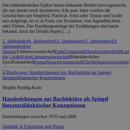
Die mittelalterlichen Epiker haben bekannte Helden hervorgebracht,
die uns immer noch faszinieren: Alle paar Jahre werden die
Geschichten um Siegfried, Parzival, Artus oder Tristan und Isolde
neu aufgelegt, sei es in Form von Romanen, von Jugendbüchern
oder Filmen. Die Handlungsstränge der Erzählungen sind meist
bekannt, doch die Details liegen […]
2. Jahrhundert
9. Jahrhundert
12. Jahrhundert
13. Jahrhundert
19.
Jahrhundert
Der
Stricker
Editionswissenschaft
Epik
Germanistik
Handschriften
Held
Karl
der Große
Krieg
Literaturwissenschaft
Mittelalterliches
Epos
Rolandslied
Roman
Sprachwissenschaft
Überlieferungsgeschichte
Birgitta Reddig-Korn
Handreichungen zur Buchlektüre als Spiegel
literaturdidaktischer Konzeptionen
Entwicklungen zwischen 1970 und 2006
Didaktik in Forschung und Praxis