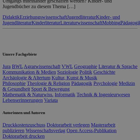
Umgangs miteinander geschaffen werden? Kinder- und
Jugendbücher zu diesem Thema […]
Didaktik
Erziehungswissenschaft
Jugendliteratur
Kinder- und
Jugendliteratur
Kinderliteratur
Literaturwissenschaft
Mobbing
Pädagogi
Unsere Fachgebiete
Jura
BWL
Agrarwissenschaft
VWL
Geographie
Literatur & Sprache
Kommunikation & Medien
Soziologie
Politik
Geschichte
Archäologie & Altertum
Kultur, Kunst & Musik
Philosophie
Theologie & Religion
Pädagogik
Psychologie
Medizin
& Gesundheit
Sport & Bewegung
Mathematik & Naturwiss.
Informatik
Technik & Ingenieurwesen
Lebenserinnerungen
Variata
Autorinnen und Autoren
Druckkostenzuschuss
Doktorarbeit verlegen
Masterarbeit
publizieren
Wissenschaftsverlag
Open Access-Publikation
Doktorarbeit drucken