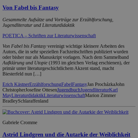
Von Fabel bis Fantasy
Gesammelte Aufsätze und Vorträge zur Erzählforschung,
Jugendliteratur und Literaturdidaktik
POETICA – Schriften zur Literaturwissenschaft
Von Fabel bis Fantasy
vereinigt wichtige kleinere Arbeiten des
Autors, die in sehr speziellen Fachzeitschriften publiziert wurden
oder bisher nur als Manuskript vorlagen. Nach dem Sammelband
Aufklärung und Utopie
(1993 im gleichen Verlag erschienen), der
primär unter literaturgeschichtlichem Akzent stand, macht
Biesterfeld nun […]
Erich Kästner
Erzählforschung
Fabel
Fantasy
Jan Procházka
John
Christopher
Josefine Ottesen
Jugendbuch
Jugendliteratur
Karl
May
Literaturdidaktik
Literaturwissenschaft
Marion Zimmer
Bradley
Schlaraffenland
Gabriele Cromme
Astrid Lindgren und die Autarkie der Weiblichkeit