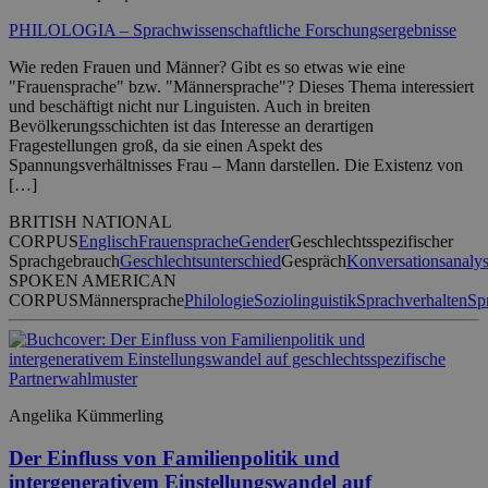
PHILOLOGIA – Sprachwissenschaftliche Forschungsergebnisse
Wie reden Frauen und Männer? Gibt es so etwas wie eine
"Frauensprache" bzw. "Männersprache"? Dieses Thema interessiert
und beschäftigt nicht nur Linguisten. Auch in breiten
Bevölkerungsschichten ist das Interesse an derartigen
Fragestellungen groß, da sie einen Aspekt des
Spannungsverhältnisses Frau – Mann darstellen. Die Existenz von
[…]
BRITISH NATIONAL
CORPUS
Englisch
Frauensprache
Gender
Geschlechtsspezifischer
Sprachgebrauch
Geschlechtsunterschied
Gespräch
Konversationsanaly
SPOKEN AMERICAN
CORPUS
Männersprache
Philologie
Soziolinguistik
Sprachverhalten
Sp
Angelika Kümmerling
Der Einfluss von Familienpolitik und
intergenerativem Einstellungswandel auf