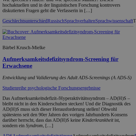
hochaktuellen und in der linguistischen Forschung kontrovers
diskutierten Fragen geht die Verfasserin in […]
Geschlechtsunterschied
Russisch
Sprachverhalten
Sprachwissenschaft
T
Bärbel Krusch-Mielke
Aufmerksamkeitsdefizitsyndrom-Screening für
Erwachsene
Entwicklung und Validierung des Adult ADS-Screenings (A ADS-S)
Studienreihe psychologische Forschungsergebnisse
Das Aufmerksamkeitsdefizit-/Hyperaktivitätssyndrom – AD(H)S –
bleibt nicht in den Kinderschuhen stecken! Und die Diagnostik des
AD(H)S muss sich dieser Herausforderung stellen! Obwohl
spätestens seit den 90er Jahren des vorigen Jahrhunderts Konsens
darüber herrscht, dass das AD(H)S keine
Kinderkrankheit
ist,
sondern ein
Syndrom
, […]
ADS
Aufmerksamkeitsdefizitstörung
Aufmerksamkeitsdefizitsyndrom