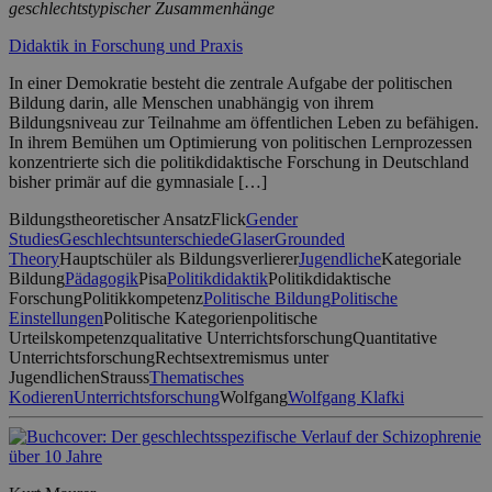
geschlechtstypischer Zusammenhänge
Didaktik in Forschung und Praxis
In einer Demokratie besteht die zentrale Aufgabe der politischen
Bildung darin, alle Menschen unabhängig von ihrem
Bildungsniveau zur Teilnahme am öffentlichen Leben zu befähigen.
In ihrem Bemühen um Optimierung von politischen Lernprozessen
konzentrierte sich die politikdidaktische Forschung in Deutschland
bisher primär auf die gymnasiale […]
Bildungstheoretischer Ansatz
Flick
Gender
Studies
Geschlechtsunterschiede
Glaser
Grounded
Theory
Hauptschüler als Bildungsverlierer
Jugendliche
Kategoriale
Bildung
Pädagogik
Pisa
Politikdidaktik
Politikdidaktische
Forschung
Politikkompetenz
Politische Bildung
Politische
Einstellungen
Politische Kategorien
politische
Urteilskompetenz
qualitative Unterrichtsforschung
Quantitative
Unterrichtsforschung
Rechtsextremismus unter
Jugendlichen
Strauss
Thematisches
Kodieren
Unterrichtsforschung
Wolfgang
Wolfgang Klafki