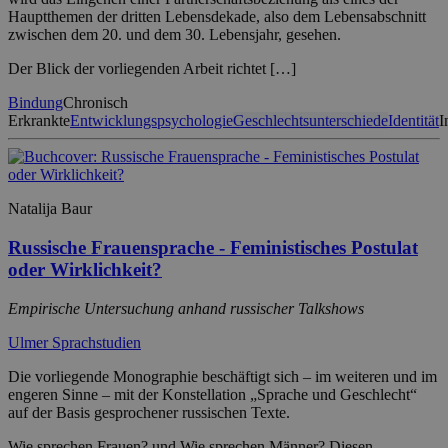
Hauptthemen der dritten Lebensdekade, also dem Lebensabschnitt
zwischen dem 20. und dem 30. Lebensjahr, gesehen.
Der Blick der vorliegenden Arbeit richtet […]
Bindung
Chronisch
Erkrankte
Entwicklungspsychologie
Geschlechtsunterschiede
Identität
I
Natalija Baur
Russische Frauensprache - Feministisches Postulat
oder Wirklichkeit?
Empirische Untersuchung anhand russischer Talkshows
Ulmer Sprachstudien
Die vorliegende Monographie beschäftigt sich – im weiteren und im
engeren Sinne – mit der Konstellation „Sprache und Geschlecht“
auf der Basis gesprochener russischen Texte.
Wie sprechen Frauen? und Wie sprechen Männer? Diesen