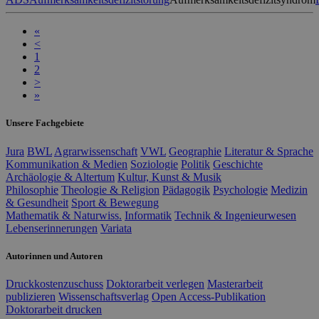
«
<
1
2
>
»
Unsere Fachgebiete
Jura
BWL
Agrarwissenschaft
VWL
Geographie
Literatur & Sprache
Kommunikation & Medien
Soziologie
Politik
Geschichte
Archäologie & Altertum
Kultur, Kunst & Musik
Philosophie
Theologie & Religion
Pädagogik
Psychologie
Medizin
& Gesundheit
Sport & Bewegung
Mathematik & Naturwiss.
Informatik
Technik & Ingenieurwesen
Lebenserinnerungen
Variata
Autorinnen und Autoren
Druckkostenzuschuss
Doktorarbeit verlegen
Masterarbeit
publizieren
Wissenschaftsverlag
Open Access-Publikation
Doktorarbeit drucken