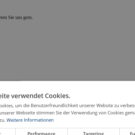
eren Sie uns gern.
ite verwendet Cookies.
okies, um die Benutzerfreundlichkeit unserer Website zu verbes
unserer Webseite stimmen Sie der Verwendung von Cookies gem
ät? Erhalten Sie kriminologische und juristische Einblicke in illegal
zu.
Weitere Informationen
t
Performance
Targeting
Fu