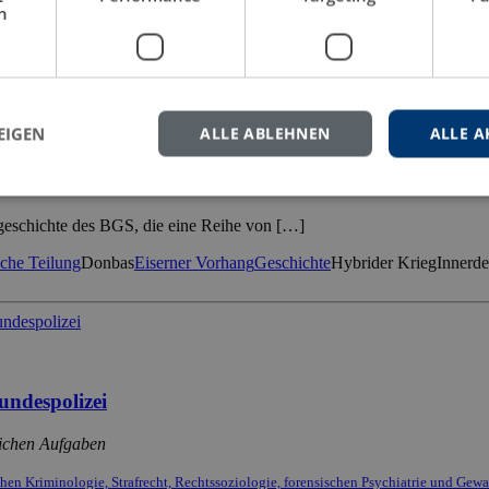
h
schutzes im Spannungsfeld zwischen Bundespolizei und
EIGEN
ALLE ABLEHNEN
ALLE A
 Rolle spielten, sind durch die Handlungsmuster bei der russischen B
hgeschichte des BGS, die eine Reihe von […]
che Teilung
Donbas
Eiserner Vorhang
Geschichte
Hybrider Krieg
Innerd
undespolizei
lichen Aufgaben
schen Kriminologie, Strafrecht, Rechtssoziologie, forensischen Psychiatrie und Gew