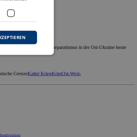
 Ersatzarmee
KZEPTIEREN
esetzung der Krim und dem Separatismus in der Ost-Ukraine heute
eutsche Grenze
Kalter Krieg
Krim
Ost-West-
altprävention