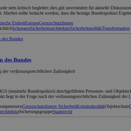
e stets kritisch begleitet; dies gilt unverändert für aktuelle Diskuss
t. Hierbei sollte bedacht werden, dass die heutige Bundespolizei Ergeb
tsche Einheit
Europa
Grenzschutz
Innere
ächlich
Schengen
Sicherheitsarchitektur
Sicherheitspolitik
Transformation
en des Bundes
 der verfassungsrechtlichen Zulässigkeit
 BGS (nunmehr Bundespolizei) durchgeführten Personen- und Objektschu
nkt liegt in der Frage nach der verfassungsrechtlichen Zulässigkeit der 
kompetenzen
Grenzschutz
Innere Sicherheit
Kriminalpolitik
Objektschutz
Ö
architektur
Sicherungsgruppe
Staatsrecht