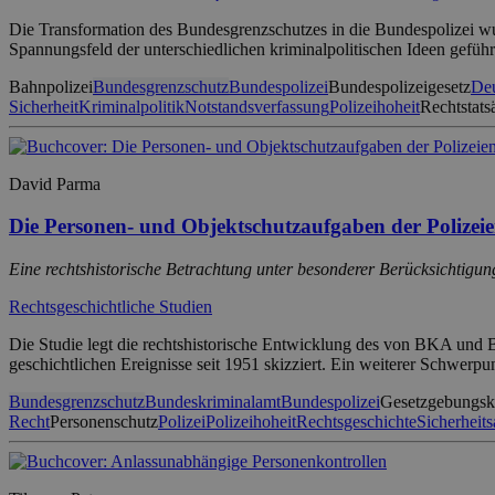
Die Transformation des Bundesgrenzschutzes in die Bundespolizei wurd
Spannungsfeld der unterschiedlichen kriminalpolitischen Ideen geführ
Bahnpolizei
Bundesgrenzschutz
Bundespolizei
Bundespolizeigesetz
Deu
Sicherheit
Kriminalpolitik
Notstandsverfassung
Polizeihoheit
Rechtstats
David Parma
Die Personen- und Objektschutzaufgaben der Polizei
Eine rechtshistorische Betrachtung unter besonderer Berücksichtigung
Rechtsgeschichtliche Studien
Die Studie legt die rechtshistorische Entwicklung des von BKA und
geschichtlichen Ereignisse seit 1951 skizziert. Ein weiterer Schwerpu
Bundesgrenzschutz
Bundeskriminalamt
Bundespolizei
Gesetzgebungs
Recht
Personenschutz
Polizei
Polizeihoheit
Rechtsgeschichte
Sicherheits