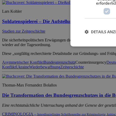
erforderlic
Lars Kohler
Soldatenspielerei – Die Aufstellung des Bundesgrenz
Studien zur Zeitgeschichte
DETAILS ANZ
Die sicherheitspolitischen Erwägungen die beim Aufbau des BGS eine
wieder auf der Tagesordnung.
Diese „sorgfältig recherchierte Detailstudie zur Gründungs- und Frü
Asymmetrischer Konflikt
Bundesgrenzschutz
Counterinsurgency
Deuts
Konflikt
Ukraine
Wiederbewaffnung
Zeitgeschichte
Thomas-Max Fernandez Bolaños
Die Transformation des Bundesgrenzschutzes in die B
Eine rechtstatsächliche Untersuchung anhand der Genese der gesetz
CRIMINOLOGIA –
Interdisziplinäre Schriftenreihe zur Kriminologie, kriti