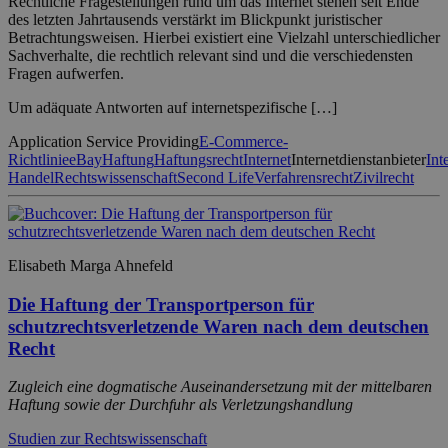
Rechtliche Fragestellungen rund um das Internet stehen seit Ende
des letzten Jahrtausends verstärkt im Blickpunkt juristischer
Betrachtungsweisen. Hierbei existiert eine Vielzahl unterschiedlicher
Sachverhalte, die rechtlich relevant sind und die verschiedensten
Fragen aufwerfen.
Um adäquate Antworten auf internetspezifische […]
Application Service Providing
E-Commerce-
Richtlinie
eBay
Haftung
Haftungsrecht
Internet
Internetdienstanbieter
Int
Handel
Rechtswissenschaft
Second Life
Verfahrensrecht
Zivilrecht
Elisabeth Marga Ahnefeld
Die Haftung der Transportperson für
schutzrechtsverletzende Waren nach dem deutschen
Recht
Zugleich eine dogmatische Auseinandersetzung mit der mittelbaren
Haftung sowie der Durchfuhr als Verletzungshandlung
Studien zur Rechtswissenschaft