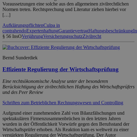
Voraussetzungen eine solche aus den allgemeinen zivilrechtlichen
Normen treten. Rechtsprechung und Literatur ziehen hierbei vor
[…]
Aufklärungspflichten
Culpa in
contrahendo
Expertenhaftung
Garantievertrag
Haftungsbeschränkung
I
§ 56 InsO
Verjährung
Versicherungsschutz
Zivilrecht
Bernd Sunderdiek
Effiziente Regulierung der Wirtschaftsprüfung
Eine rechtsökonomische Analyse unter der besonderen
Berücksichtigung der zivilrechtlichen Haftung des Wirtschaftsprüfers
und des Peer Review
Schriften zum Betrieblichen Rechnungswesen und Controlling
Aufgrund einer zunehmenden Zahl von Bilanzfälschungen und
spektakulären Firmenzusammenbrüchen in den letzten Jahren
wurden in der Öffentlichkeit Vorwürfe gegen den Berufsstand der
Wirtschaftsprüfer erhoben. Als Reaktion kam es weltweit zu einer
verstärkten Regulierung der Wirtschaftsprüfung. Der Autor