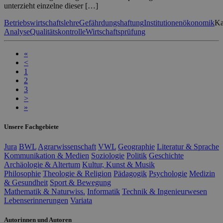
unterzieht einzelne dieser […]
Betriebswirtschaftslehre
Gefährdungshaftung
Institutionenökonomik
Ka
Analyse
Qualitätskontrolle
Wirtschaftsprüfung
«
<
1
2
3
>
»
Unsere Fachgebiete
Jura
BWL
Agrarwissenschaft
VWL
Geographie
Literatur & Sprache
Kommunikation & Medien
Soziologie
Politik
Geschichte
Archäologie & Altertum
Kultur, Kunst & Musik
Philosophie
Theologie & Religion
Pädagogik
Psychologie
Medizin
& Gesundheit
Sport & Bewegung
Mathematik & Naturwiss.
Informatik
Technik & Ingenieurwesen
Lebenserinnerungen
Variata
Autorinnen und Autoren