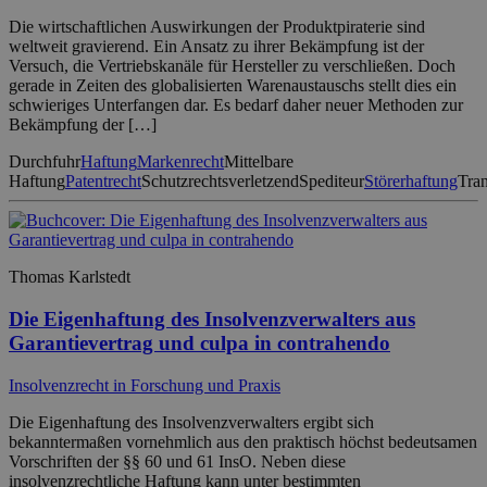
Die wirtschaftlichen Auswirkungen der Produktpiraterie sind
weltweit gravierend. Ein Ansatz zu ihrer Bekämpfung ist der
Versuch, die Vertriebskanäle für Hersteller zu verschließen. Doch
gerade in Zeiten des globalisierten Warenaustauschs stellt dies ein
schwieriges Unterfangen dar. Es bedarf daher neuer Methoden zur
Bekämpfung der […]
Durchfuhr
Haftung
Markenrecht
Mittelbare
Haftung
Patentrecht
Schutzrechtsverletzend
Spediteur
Störerhaftung
Tra
Thomas Karlstedt
Die Eigenhaftung des Insolvenzverwalters aus
Garantievertrag und culpa in contrahendo
Insolvenzrecht in Forschung und Praxis
Die Eigenhaftung des Insolvenzverwalters ergibt sich
bekanntermaßen vornehmlich aus den praktisch höchst bedeutsamen
Vorschriften der §§ 60 und 61 InsO. Neben diese
insolvenzrechtliche Haftung kann unter bestimmten